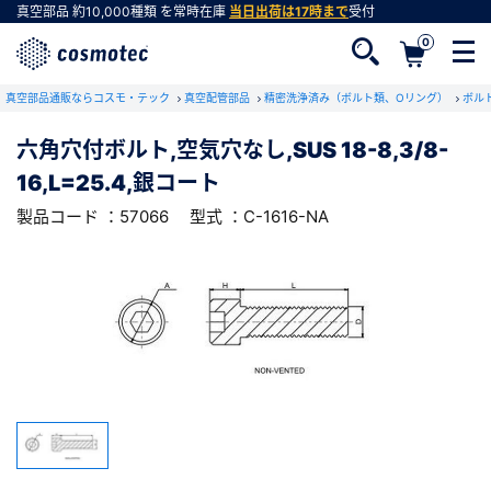
真空部品
約10,000種類
を常時在庫
当日出荷は17時まで
受付
0
RoHS2適合報告書のダウンロード
真空部品通販ならコスモ・テック
下記製品のRoHS2適合報告書のダウンロードをします。
真空配管部品
精密洗浄済み（ボルト類、Oリング）
ボル
六角穴付ボルト,空気穴なし,SUS 18-8,3/8-
六角穴付ボルト,空気穴なし,SUS 18-8,3/8-
16,L=25.4,銀コート
16,L=25.4,銀コート
会員登録がお済みでない方
型式 ：C-1616-NA
製品コード ：57066
製品コード ：57066
型式 ：C-1616-NA
会員登録をすれば、便利な機能がご利用いただけ
ます。
会社・学校・研究機関名
必須
ダウンロードする