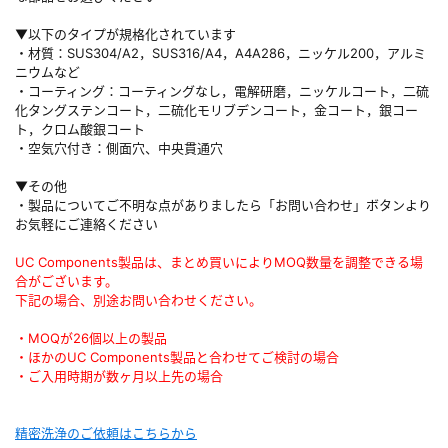
▼以下のタイプが規格化されています
・材質：SUS304/A2，SUS316/A4，A4A286，ニッケル200，アルミ
ニウムなど
・コーティング：コーティングなし，電解研磨，ニッケルコート，二硫
化タングステンコート，二硫化モリブデンコート，金コート，銀コー
ト，クロム酸銀コート
・空気穴付き：側面穴、中央貫通穴
▼その他
・製品についてご不明な点がありましたら「お問い合わせ」ボタンより
お気軽にご連絡ください
UC Components製品は、まとめ買いによりMOQ数量を調整できる場
合がございます。
下記の場合、別途お問い合わせください。
・MOQが26個以上の製品
・ほかのUC Components製品と合わせてご検討の場合
・ご入用時期が数ヶ月以上先の場合
精密洗浄のご依頼はこちらから