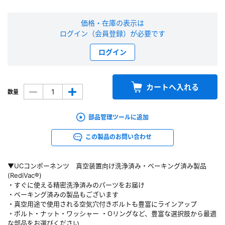
新規会員登録（無料）
価格・在庫の表示は
ログイン（会員登録）が必要です
※新規会員登録をお申し込み頂いてから本登録となるまで、数日間かかる場合
があります。また当社の判断によりお断りする場合があります。
ログイン
会員の方はこちら
カートへ入れる
数量
ログイン
部品管理ツールに追加
※パスワードをお忘れの方は、
パスワード再発行ページ
へ
この製品のお問い合わせ
※メールアドレスを忘れた方は、
お問い合わせページ
よりお問い合わせくださ
い
▼UCコンポーネンツ 真空装置向け洗浄済み・ベーキング済み製品
(RediVac®)
・すぐに使える精密洗浄済みのパーツをお届け
・ベーキング済みの製品もございます
・真空用途で使用される空気穴付きボルトも豊富にラインアップ
・ボルト・ナット・ワッシャー ・Oリングなど、豊富な選択肢から最適
な部品をお選びください