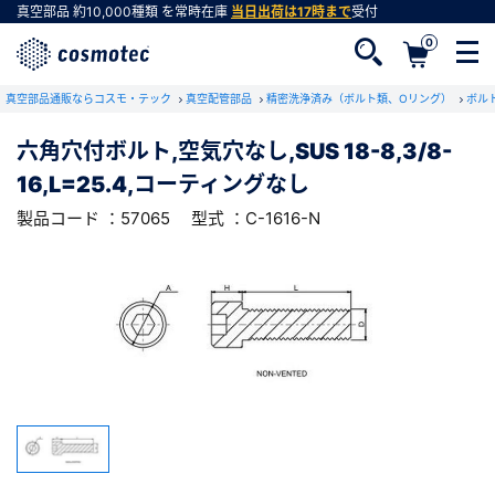
真空部品
約10,000種類
を常時在庫
当日出荷は17時まで
受付
0
RoHS2適合報告書のダウンロード
真空部品通販ならコスモ・テック
下記製品のRoHS2適合報告書のダウンロードをします。
真空配管部品
精密洗浄済み（ボルト類、Oリング）
ボル
六角穴付ボルト,空気穴なし,SUS 18-8,3/8-
六角穴付ボルト,空気穴なし,SUS 18-8,3/8-
16,L=25.4,コーティングなし
16,L=25.4,コーティングなし
会員登録がお済みでない方
型式 ：C-1616-N
製品コード ：57065
製品コード ：57065
型式 ：C-1616-N
会員登録をすれば、便利な機能がご利用いただけ
ます。
会社・学校・研究機関名
必須
ダウンロードする