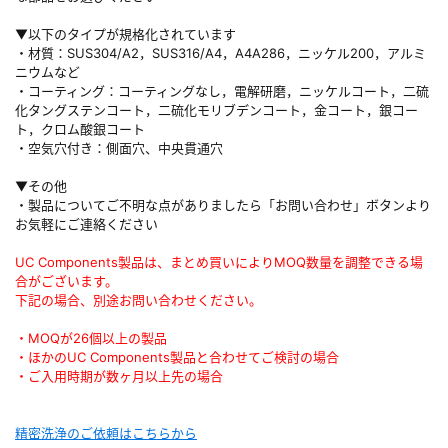
▼以下のタイプが規格化されています
・材質：SUS304/A2，SUS316/A4，A4A286，ニッケル200，アルミ
ニウムなど
・コーティング：コーティングなし，電解研磨，ニッケルコート，二硫
化タングステンコート，二硫化モリブデンコート，金コート，銀コー
ト，クロム酸銀コート
・空気穴付き：側面穴、中央貫通穴
▼その他
・製品についてご不明な点がありましたら「お問い合わせ」ボタンより
お気軽にご連絡ください
UC Components製品は、まとめ買いによりMOQ数量を調整できる場
合がございます。
下記の場合、別途お問い合わせください。
・MOQが26個以上の製品
・ほかのUC Components製品と合わせてご検討の場合
・ご入用時期が数ヶ月以上先の場合
精密洗浄のご依頼はこちらから