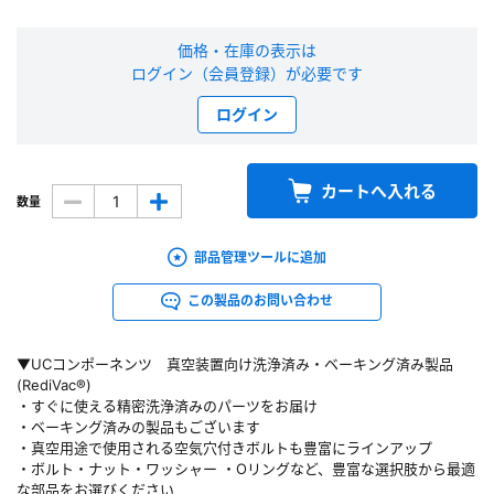
新規会員登録（無料）
価格・在庫の表示は
ログイン（会員登録）が必要です
※新規会員登録をお申し込み頂いてから本登録となるまで、数日間かかる場合
があります。また当社の判断によりお断りする場合があります。
ログイン
会員の方はこちら
カートへ入れる
数量
ログイン
部品管理ツールに追加
※パスワードをお忘れの方は、
パスワード再発行ページ
へ
この製品のお問い合わせ
※メールアドレスを忘れた方は、
お問い合わせページ
よりお問い合わせくださ
い
▼UCコンポーネンツ 真空装置向け洗浄済み・ベーキング済み製品
(RediVac®)
・すぐに使える精密洗浄済みのパーツをお届け
・ベーキング済みの製品もございます
・真空用途で使用される空気穴付きボルトも豊富にラインアップ
・ボルト・ナット・ワッシャー ・Oリングなど、豊富な選択肢から最適
な部品をお選びください