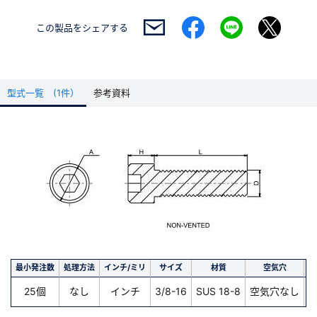
この製品を
シェアする
型式一覧 (1件）
参考資料
最小発注数
処理方法
インチ/ミリ
サイズ
材質
空気穴
長
25個
なし
インチ
3/8-16
SUS 18-8
空気穴なし