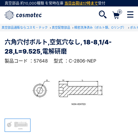
真空部品
約10,000種類
を常時在庫
当日出荷は17時まで
受付
0
RoHS2適合報告書のダウンロード
真空部品通販ならコスモ・テック
下記製品のRoHS2適合報告書のダウンロードをします。
真空配管部品
精密洗浄済み（ボルト類、Oリング）
ボル
六角穴付ボルト,空気穴なし, 18-8,1/4-
六角穴付ボルト,空気穴なし, 18-8,1/4-
28,L=9.525,電解研磨
28,L=9.525,電解研磨
会員登録がお済みでない方
型式 ：C-2806-NEP
製品コード ：57648
製品コード ：57648
型式 ：C-2806-NEP
会員登録をすれば、便利な機能がご利用いただけ
ます。
会社・学校・研究機関名
必須
ダウンロードする