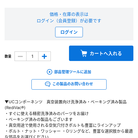
新規会員登録（無料）
価格・在庫の表示は
ログイン（会員登録）が必要です
※新規会員登録をお申し込み頂いてから本登録となるまで、数日間かかる場合
があります。また当社の判断によりお断りする場合があります。
ログイン
会員の方はこちら
カートへ入れる
数量
ログイン
部品管理ツールに追加
※パスワードをお忘れの方は、
パスワード再発行ページ
へ
この製品のお問い合わせ
※メールアドレスを忘れた方は、
お問い合わせページ
よりお問い合わせくださ
い
▼UCコンポーネンツ 真空装置向け洗浄済み・ベーキング済み製品
(RediVac®)
・すぐに使える精密洗浄済みのパーツをお届け
・ベーキング済みの製品もございます
・真空用途で使用される空気穴付きボルトも豊富にラインアップ
・ボルト・ナット・ワッシャー ・Oリングなど、豊富な選択肢から最適
な部品をお選びください