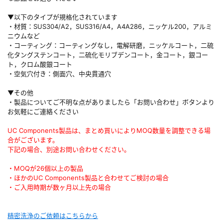
▼以下のタイプが規格化されています
・材質：SUS304/A2，SUS316/A4，A4A286，ニッケル200，アルミ
ニウムなど
・コーティング：コーティングなし，電解研磨，ニッケルコート，二硫
化タングステンコート，二硫化モリブデンコート，金コート，銀コー
ト，クロム酸銀コート
・空気穴付き：側面穴、中央貫通穴
▼その他
・製品についてご不明な点がありましたら「お問い合わせ」ボタンより
お気軽にご連絡ください
UC Components製品は、まとめ買いによりMOQ数量を調整できる場
合がございます。
下記の場合、別途お問い合わせください。
・MOQが26個以上の製品
・ほかのUC Components製品と合わせてご検討の場合
・ご入用時期が数ヶ月以上先の場合
精密洗浄のご依頼はこちらから