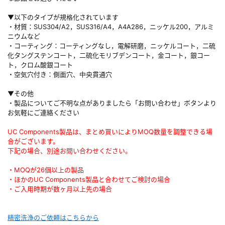
▼以下のタイプが規格化されています
・材質：SUS304/A2，SUS316/A4，A4A286，ニッケル200，アルミ
ニウムなど
・コーティング：コーティングなし，電解研磨，ニッケルコート，二硫
化タングステンコート，二硫化モリブデンコート，金コート，銀コー
ト，クロム酸銀コート
・空気穴付き：側面穴、中央貫通穴
▼その他
・製品についてご不明な点がありましたら「お問い合わせ」ボタンより
お気軽にご連絡ください
UC Components製品は、まとめ買いによりMOQ数量を調整できる場
合がございます。
下記の場合、別途お問い合わせください。
・MOQが26個以上の製品
・ほかのUC Components製品と合わせてご検討の場合
・ご入用時期が数ヶ月以上先の場合
精密洗浄のご依頼はこちらから