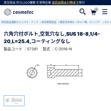
真空部品
約10,000種類
を常時在庫
当日出荷は17時まで
受付
0
RoHS2適合報告書のダウンロード
真空部品通販ならコスモ・テック
下記製品のRoHS2適合報告書のダウンロードをします。
真空配管部品
精密洗浄済み（ボルト類、Oリング）
ボル
六角穴付ボルト,空気穴なし,SUS 18-8,1/4-
六角穴付ボルト,空気穴なし,SUS 18-8,1/4-
20,L=25.4,コーティングなし
20,L=25.4,コーティングなし
会員登録がお済みでない方
型式 ：C-2016-N
製品コード ：57381
製品コード ：57381
型式 ：C-2016-N
会員登録をすれば、便利な機能がご利用いただけ
ます。
会社・学校・研究機関名
必須
ダウンロードする