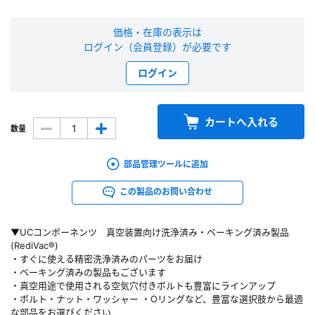
新規会員登録（無料）
価格・在庫の表示は
ログイン（会員登録）が必要です
※新規会員登録をお申し込み頂いてから本登録となるまで、数日間かかる場合
があります。また当社の判断によりお断りする場合があります。
ログイン
会員の方はこちら
カートへ入れる
数量
ログイン
部品管理ツールに追加
※パスワードをお忘れの方は、
パスワード再発行ページ
へ
この製品のお問い合わせ
※メールアドレスを忘れた方は、
お問い合わせページ
よりお問い合わせくださ
い
▼UCコンポーネンツ 真空装置向け洗浄済み・ベーキング済み製品
(RediVac®)
・すぐに使える精密洗浄済みのパーツをお届け
・ベーキング済みの製品もございます
・真空用途で使用される空気穴付きボルトも豊富にラインアップ
・ボルト・ナット・ワッシャー ・Oリングなど、豊富な選択肢から最適
な部品をお選びください