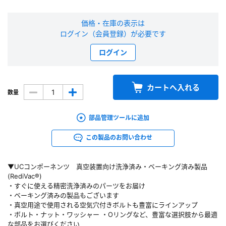
新規会員登録（無料）
価格・在庫の表示は
ログイン（会員登録）が必要です
※新規会員登録をお申し込み頂いてから本登録となるまで、数日間かかる場合
があります。また当社の判断によりお断りする場合があります。
ログイン
会員の方はこちら
カートへ入れる
数量
ログイン
部品管理ツールに追加
※パスワードをお忘れの方は、
パスワード再発行ページ
へ
この製品のお問い合わせ
※メールアドレスを忘れた方は、
お問い合わせページ
よりお問い合わせくださ
い
▼UCコンポーネンツ 真空装置向け洗浄済み・ベーキング済み製品
(RediVac®)
・すぐに使える精密洗浄済みのパーツをお届け
・ベーキング済みの製品もございます
・真空用途で使用される空気穴付きボルトも豊富にラインアップ
・ボルト・ナット・ワッシャー ・Oリングなど、豊富な選択肢から最適
な部品をお選びください