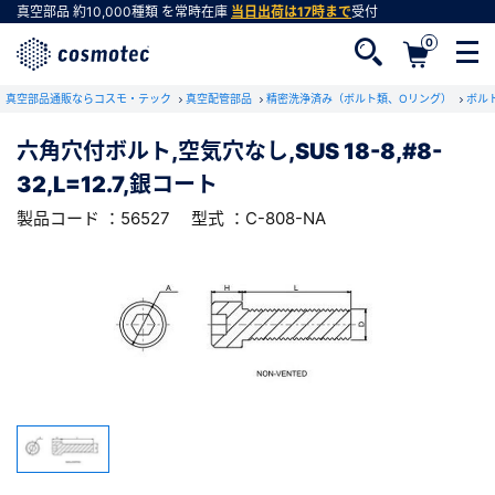
真空部品
約10,000種類
を常時在庫
当日出荷は17時まで
受付
0
RoHS2適合報告書のダウンロード
真空部品通販ならコスモ・テック
下記製品のRoHS2適合報告書のダウンロードをします。
真空配管部品
精密洗浄済み（ボルト類、Oリング）
ボル
六角穴付ボルト,空気穴なし,SUS 18-8,#8-
六角穴付ボルト,空気穴なし,SUS 18-8,#8-
32,L=12.7,銀コート
32,L=12.7,銀コート
会員登録がお済みでない方
型式 ：C-808-NA
製品コード ：56527
製品コード ：56527
型式 ：C-808-NA
会員登録をすれば、便利な機能がご利用いただけ
ます。
会社・学校・研究機関名
必須
ダウンロードする