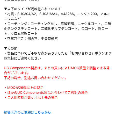
▼以下のタイプが規格化されています
・材質：SUS304/A2，SUS316/A4，A4A286，ニッケル200，アルミ
ニウムなど
・コーティング：コーティングなし，電解研磨，ニッケルコート，二硫
化タングステンコート，二硫化モリブデンコート，金コート，銀コー
ト，クロム酸銀コート
・空気穴付き：側面穴、中央貫通穴
▼その他
・製品についてご不明な点がありましたら「お問い合わせ」ボタンより
お気軽にご連絡ください
UC Components製品は、まとめ買いによりMOQ数量を調整できる場
合がございます。
下記の場合、別途お問い合わせください。
・MOQが26個以上の製品
・ほかのUC Components製品と合わせてご検討の場合
・ご入用時期が数ヶ月以上先の場合
精密洗浄のご依頼はこちらから