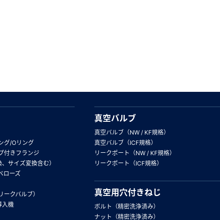
真空バルブ
真空バルブ（NW / KF規格）
ング/Oリング
真空バルブ（ICF規格）
プ付きフランジ
リークポート（NW / KF規格）
換、サイズ変換含む）
リークポート（ICF規格）
ベローズ
真空用穴付きねじ
リークバルブ）
導入機
ボルト（精密洗浄済み）
ナット（精密洗浄済み）