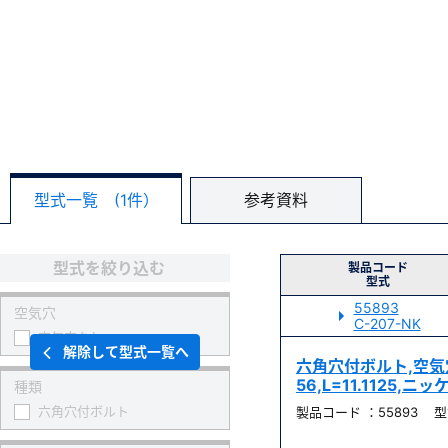
型式一覧 (1件）
参考資料
型式を絞り込む
製品コード
型式
55893
空気穴
C-207-NK
空気穴なし
解除して型式一覧へ
六角穴付ボルト,空気穴な
56,L=11.1125,
種類
六角穴付ボルト
製品コード ：55893 型式