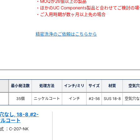
・MOQが26個以上の製品
・ほかのUC Components製品と合わせてご検討の場
・ご入用時期が数ヶ月以上先の場合
精密洗浄のご依頼はこちらから
最小発注数
処理方法
インチ/ミリ
サイズ
材質
空気穴
35個
ニッケルコート
インチ
#2-56
SUS 18-8
空気穴な
し, 18-8,#2-
ニッケルコート
 ：C-207-NK