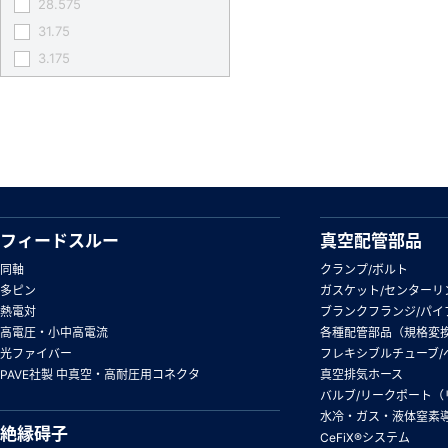
28.575
31.75
3.175
フィードスルー
真空配管部品
同軸
クランプ/ボルト
多ピン
ガスケット/センターリ
熱電対
ブランクフランジ/パイ
高電圧・小中高電流
各種配管部品（規格変
光ファイバー
フレキシブルチューブ/
PAVE社製 中真空・高耐圧用コネクタ
真空排気ホース
バルブ/リークポート（
水冷・ガス・液体窒素
絶縁碍子
CeFiX®システム