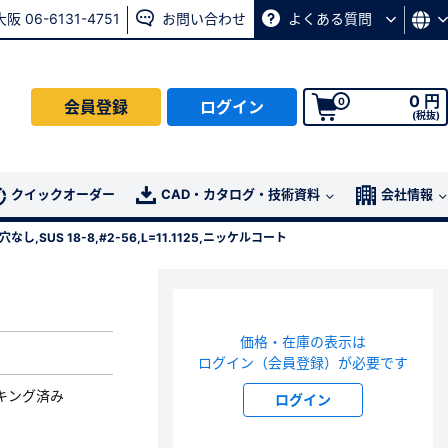
大阪 06-6131-4751
お問い合わせ
よくある質問
0 円
0
会員登録
ログイン
(税抜)
会員の方はこちら
クイックオーダー
CAD・カタログ・技術資料
会社情報
し,SUS 18-8,#2-56,L=11.1125,ニッケルコート
ログイン
パスワード再発行ページ
へ
価格・在庫の表示は
、
お問い合わせページ
よりお問い合わせください
ログイン（会員登録）が必要です
キング済み
ログイン