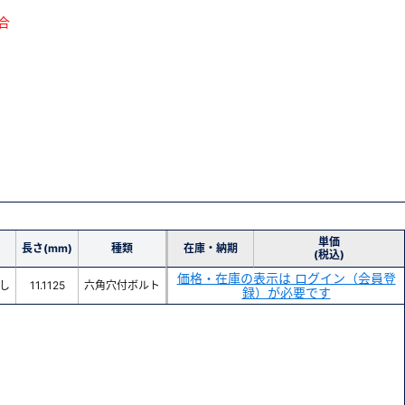
合
単価
長さ(mm)
種類
在庫・納期
(税込)
価格・在庫の表示は ログイン（会員登
し
11.1125
六角穴付ボルト
録）が必要です