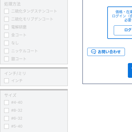
処理方法
二硫化タングステンコート
価格・在
ログイン（
二硫化モリブデンコート
必要
電解研磨
ログ
金コート
なし
ニッケルコート
お問い合わせ
銀コート
インチ/ミリ
インチ
サイズ
#4-40
#8-32
#6-32
#5-40