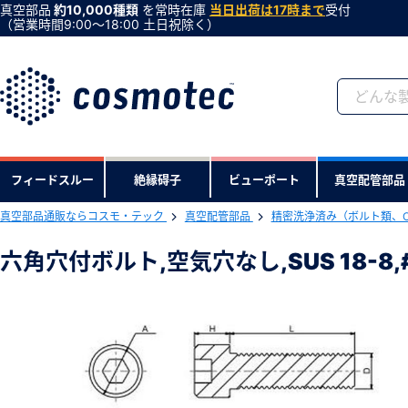
真空部品
約10,000種類
を常時在庫
当日出荷は17時まで
受付
（営業時間9:00〜18:00 土日祝除く）
会員登録がお済みで
フィードスルー
絶縁碍子
ビューポート
真空配管部品
会員登録をすれば、便利な機能がご利
真空部品通販ならコスモ・テック
真空配管部品
精密洗浄済み（ボルト類、
下記製品のRoHS2適合報告書のダ
六角穴付ボルト,空気穴なし,SUS 18-8,#
六角穴付ボルト,空気穴なし,SUS 18-8,#
型式 ：C-207-NK
製品コード ：55893
会社・学校・研究機関名