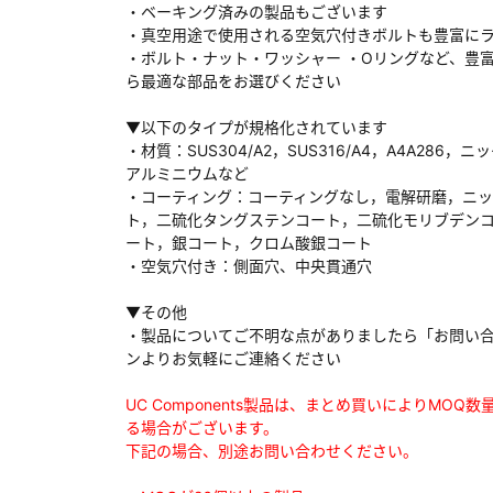
・ベーキング済みの製品もございます
・真空用途で使用される空気穴付きボルトも豊富に
・ボルト・ナット・ワッシャー ・Oリングなど、豊
ら最適な部品をお選びください
ダウンロードする
▼以下のタイプが規格化されています
・材質：SUS304/A2，SUS316/A4，A4A286，ニ
アルミニウムなど
）
・コーティング：コーティングなし，電解研磨，ニ
ト，二硫化タングステンコート，二硫化モリブデン
、数日間かかる場合があります。
ート，銀コート，クロム酸銀コート
・空気穴付き：側面穴、中央貫通穴
▼その他
・製品についてご不明な点がありましたら「お問い
ンよりお気軽にご連絡ください
UC Components製品は、まとめ買いによりMOQ
る場合がございます。
下記の場合、別途お問い合わせください。