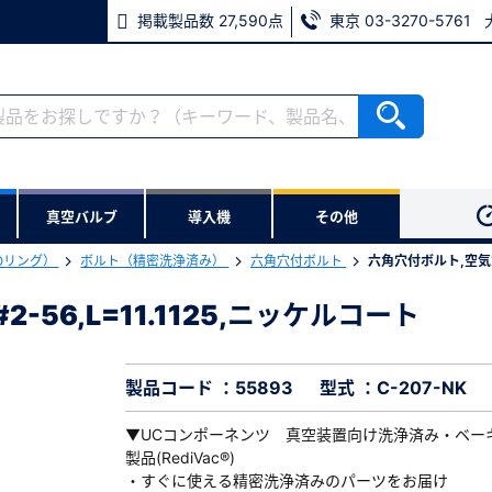
掲載製品数 27,590点
東京 03-3270-5761
RoHS2適合報告書のダウンロード
ない方
真空バルブ
導入機
その他
用いただけます。
Oリング）
ボルト（精密洗浄済み）
六角穴付ボルト
六角穴付ボルト,空気穴な
ウンロードをします。
2-56,L=11.1125,ニッケルコート
2-56,L=11.1125,ニッケルコート
※パスワードをお忘れの方は、
※メールアドレスを忘れた方は
製品コード ：55893
型式 ：C-207-NK
▼UCコンポーネンツ 真空装置向け洗浄済み・ベー
製品(RediVac®)
・すぐに使える精密洗浄済みのパーツをお届け
必須