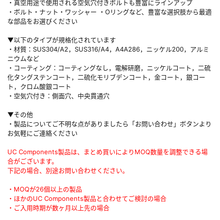
・真空用途で使用される空気穴付きボルトも豊富にラインアップ
・ボルト・ナット・ワッシャー ・Oリングなど、豊富な選択肢から最適
な部品をお選びください
▼以下のタイプが規格化されています
・材質：SUS304/A2，SUS316/A4，A4A286，ニッケル200，アルミ
ニウムなど
・コーティング：コーティングなし，電解研磨，ニッケルコート，二硫
化タングステンコート，二硫化モリブデンコート，金コート，銀コー
ト，クロム酸銀コート
・空気穴付き：側面穴、中央貫通穴
▼その他
・製品についてご不明な点がありましたら「お問い合わせ」ボタンより
お気軽にご連絡ください
UC Components製品は、まとめ買いによりMOQ数量を調整できる場
合がございます。
下記の場合、別途お問い合わせください。
・MOQが26個以上の製品
・ほかのUC Components製品と合わせてご検討の場合
・ご入用時期が数ヶ月以上先の場合