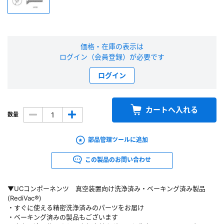
新規会員登録（無料）
※新規会員登録をお申し込み頂いてから本登録となるまで、数日間かかる場合
価格・在庫の表示は
があります。また当社の判断によりお断りする場合があります。
ログイン（会員登録）が必要です
ログイン
会員の方はこちら
カートへ入れる
ログイン
数量
※パスワードをお忘れの方は、
パスワード再発行ページ
へ
部品管理ツールに追加
※メールアドレスを忘れた方は、
お問い合わせページ
よりお問い合わせくださ
い
この製品のお問い合わせ
▼UCコンポーネンツ 真空装置向け洗浄済み・ベーキング済み製品
(RediVac®)
・すぐに使える精密洗浄済みのパーツをお届け
・ベーキング済みの製品もございます