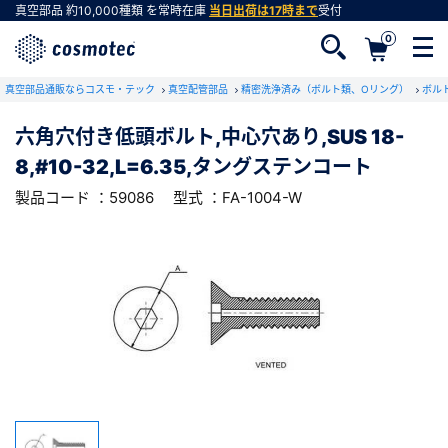
真空部品
約10,000種類
を常時在庫
当日出荷は17時まで
受付
0
RoHS2適合報告書のダウンロード
真空部品通販ならコスモ・テック
下記製品のRoHS2適合報告書のダウンロードをします。
真空配管部品
精密洗浄済み（ボルト類、Oリング）
ボル
六角穴付き低頭ボルト,中心穴あり,SUS 18-
六角穴付き低頭ボルト,中心穴あり,SUS 18-
8,#10-32,L=6.35,タングステンコート
8,#10-32,L=6.35,タングステンコート
会員登録がお済みでない方
型式 ：FA-1004-W
製品コード ：59086
製品コード ：59086
型式 ：FA-1004-W
会員登録をすれば、便利な機能がご利用いただけ
ます。
会社・学校・研究機関名
必須
ダウンロードする