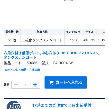
最小発注数
処理方法
インチ/ミリ
サイズ
材質
25個
二硫化タングステンコート
インチ
#10-32
SUS 1
六角穴付き低頭ボルト,中心穴あり, 18-8,#10-32,L=6.35,
タングステンコート
製品コード ：59086 型式 ：FA-1004-W
ログインして価格・在庫表示
カートへ入れる
数量
17時までのご注文で当日出荷受付