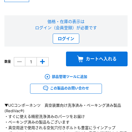
新規会員登録（無料）
価格・在庫の表示は
※新規会員登録をお申し込み頂いてから本登録となるまで、数日間かかる場合
ログイン（会員登録）が必要です
があります。また当社の判断によりお断りする場合があります。
ログイン
会員の方はこちら
カートへ入れる
数量
ログイン
部品管理ツールに追加
※パスワードをお忘れの方は、
パスワード再発行ページ
へ
※メールアドレスを忘れた方は、
お問い合わせページ
よりお問い合わせくださ
この製品のお問い合わせ
い
▼UCコンポーネンツ 真空装置向け洗浄済み・ベーキング済み製品
(RediVac®)
・すぐに使える精密洗浄済みのパーツをお届け
・ベーキング済みの製品もございます
・真空用途で使用される空気穴付きボルトも豊富にラインアップ