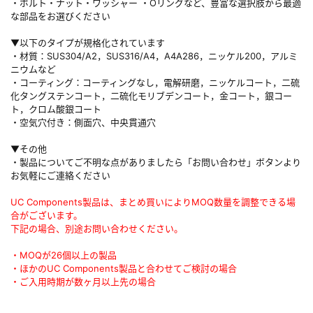
・ボルト・ナット・ワッシャー ・Oリングなど、豊富な選択肢から最適
な部品をお選びください
▼以下のタイプが規格化されています
・材質：SUS304/A2，SUS316/A4，A4A286，ニッケル200，アルミ
ニウムなど
・コーティング：コーティングなし，電解研磨，ニッケルコート，二硫
化タングステンコート，二硫化モリブデンコート，金コート，銀コー
ト，クロム酸銀コート
・空気穴付き：側面穴、中央貫通穴
▼その他
・製品についてご不明な点がありましたら「お問い合わせ」ボタンより
お気軽にご連絡ください
UC Components製品は、まとめ買いによりMOQ数量を調整できる場
合がございます。
下記の場合、別途お問い合わせください。
・MOQが26個以上の製品
・ほかのUC Components製品と合わせてご検討の場合
・ご入用時期が数ヶ月以上先の場合