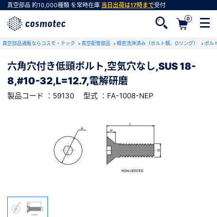
真空部品
約10,000種類
を常時在庫
当日出荷は17時まで
受付
0
RoHS2適合報告書のダウンロード
真空部品通販ならコスモ・テック
下記製品のRoHS2適合報告書のダウンロードをします。
真空配管部品
精密洗浄済み（ボルト類、Oリング）
ボル
六角穴付き低頭ボルト,空気穴なし,SUS 18-
六角穴付き低頭ボルト,空気穴なし,SUS 18-
8,#10-32,L=12.7,電解研磨
8,#10-32,L=12.7,電解研磨
会員登録がお済みでない方
型式 ：FA-1008-NEP
製品コード ：59130
製品コード ：59130
型式 ：FA-1008-NEP
会員登録をすれば、便利な機能がご利用いただけ
ます。
会社・学校・研究機関名
必須
ダウンロードする