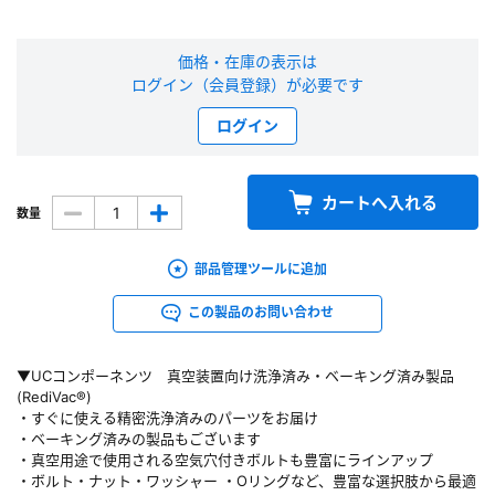
新規会員登録（無料）
価格・在庫の表示は
ログイン（会員登録）が必要です
※新規会員登録をお申し込み頂いてから本登録となるまで、数日間かかる場合
があります。また当社の判断によりお断りする場合があります。
ログイン
会員の方はこちら
カートへ入れる
数量
ログイン
部品管理ツールに追加
※パスワードをお忘れの方は、
パスワード再発行ページ
へ
※メールアドレスを忘れた方は、
お問い合わせページ
よりお問い合わせくださ
この製品のお問い合わせ
い
▼UCコンポーネンツ 真空装置向け洗浄済み・ベーキング済み製品
(RediVac®)
・すぐに使える精密洗浄済みのパーツをお届け
・ベーキング済みの製品もございます
・真空用途で使用される空気穴付きボルトも豊富にラインアップ
・ボルト・ナット・ワッシャー ・Oリングなど、豊富な選択肢から最適