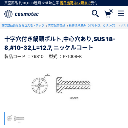
真空部品
約10,000種類
を常時在庫
当日出荷は17時まで
受付
0
RoHS2適合報告書のダウンロード
真空部品通販ならコスモ・テック
下記製品のRoHS2適合報告書のダウンロードをします。
真空配管部品
精密洗浄済み（ボルト類、Oリング）
ボル
十字穴付き鍋頭ボルト,中心穴あり,SUS 18-
十字穴付き鍋頭ボルト,中心穴あり,SUS 18-
8,#10-32,L=12.7, ニッケルコート
8,#10-32,L=12.7, ニッケルコート
会員登録がお済みでない方
型式 ：P-1008-K
製品コード ：76810
製品コード ：76810
型式 ：P-1008-K
会員登録をすれば、便利な機能がご利用いただけ
ます。
会社・学校・研究機関名
必須
ダウンロードする