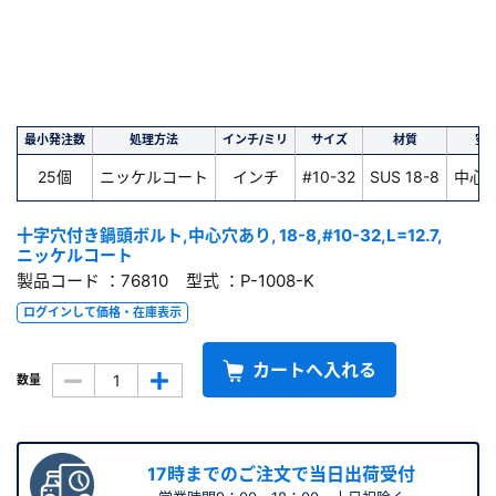
最小発注数
処理方法
インチ/ミリ
サイズ
材質
空
25個
ニッケルコート
インチ
#10-32
SUS 18-8
中心
十字穴付き鍋頭ボルト,中心穴あり, 18-8,#10-32,L=12.7,
ニッケルコート
製品コード ：76810 型式 ：P-1008-K
ログインして価格・在庫表示
カートへ入れる
数量
17時までのご注文で当日出荷受付