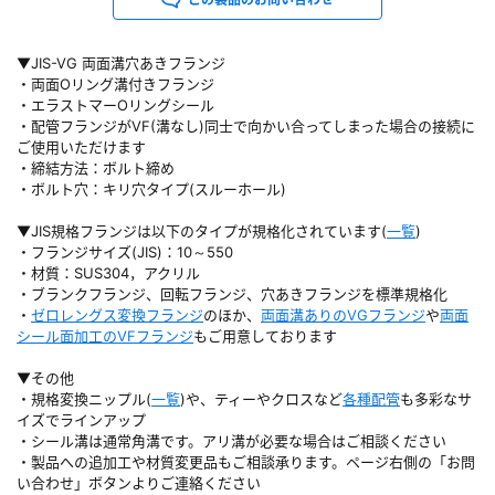
▼JIS-VG 両面溝穴あきフランジ
・両面Oリング溝付きフランジ
・エラストマーOリングシール
・配管フランジがVF(溝なし)同士で向かい合ってしまった場合の接続に
ご使用いただけます
・締結方法：ボルト締め
・ボルト穴：キリ穴タイプ(スルーホール)
▼JIS規格フランジは以下のタイプが規格化されています(
一覧
)
・フランジサイズ(JIS)：10～550
・材質：SUS304，アクリル
・ブランクフランジ、回転フランジ、穴あきフランジを標準規格化
・
ゼロレングス変換フランジ
のほか、
両面溝ありのVGフランジ
や
両面
シール面加工のVFフランジ
もご用意しております
▼その他
・規格変換ニップル(
一覧
)や、ティーやクロスなど
各種配管
も多彩なサ
イズでラインアップ
・シール溝は通常角溝です。アリ溝が必要な場合はご相談ください
・製品への追加工や材質変更品もご相談承ります。ページ右側の「お問
い合わせ」ボタンよりご連絡ください