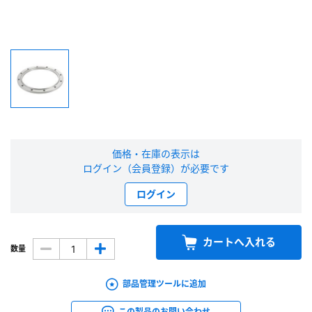
新規会員登録（無料）
※新規会員登録をお申し込み頂いてから本登録となるまで、数日間かかる場合
があります。また当社の判断によりお断りする場合があります。
会員の方はこちら
価格・在庫の表示は
ログイン
ログイン（会員登録）が必要です
※パスワードをお忘れの方は、
パスワード再発行ページ
へ
ログイン
※メールアドレスを忘れた方は、
お問い合わせページ
よりお問い合わせくださ
い
カートへ入れる
数量
部品管理ツールに追加
この製品のお問い合わせ