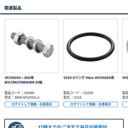
関連製品
VF/VG200～300用
V225 Oリング Viton VF/VG200用
VF
BOLT/NUT/WASHER 25組
製品コード ：26496
製品コード ：20299
製品
型式 ：BNW-M12X55LA
型式 ：V225
型式
ログインして価格・在庫表示
ログインして価格・在庫表示
17時までのご注文で当日出荷受付