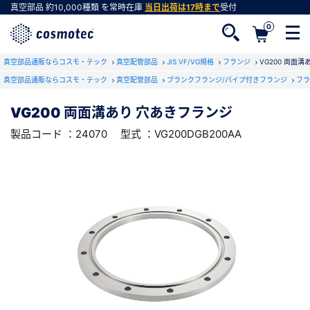
真空部品
約10,000種類
を常時在庫
当日出荷は17時まで
受付
0
RoHS2適合報告書のダウンロード
真空部品通販ならコスモ・テック
下記製品のRoHS2適合報告書のダウンロードをします。
真空配管部品
JIS VF/VG規格
フランジ
VG200 両面
真空部品通販ならコスモ・テック
真空配管部品
ブランクフランジ/パイプ付きフランジ
フラ
VG200 両面溝あり 穴あきフランジ
VG200 両面溝あり 穴あきフランジ
会員登録がお済みでない方
型式 ：VG200DGB200AA
製品コード ：24070
製品コード ：24070
型式 ：VG200DGB200AA
会員登録をすれば、便利な機能がご利用いただけ
ます。
会社・学校・研究機関名
必須
ダウンロードする