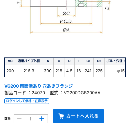
VG
適用パイプ外径
A
C
D
T
G1
G2
ボルト穴径（深
200
216.3
300
218
4.5
16
241
225
φ15
VG200 両面溝あり 穴あきフランジ
製品コード ：24070 型式 ：VG200DGB200AA
ログインして価格・在庫表示
カートへ入れる
数量