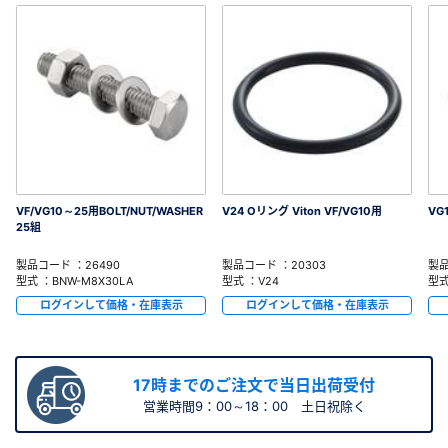
VF/VG10～25用BOLT/NUT/WASHER
V24 Oリング Viton VF/VG10用
VG
25組
製品コード ：26490
製品コード ：20303
製品
型式 ：BNW-M8X30LA
型式 ：V24
型式
ログインして価格・在庫表示
ログインして価格・在庫表示
17時までのご注文で当日出荷受付
営業時間9：00～18：00 土日祝除く