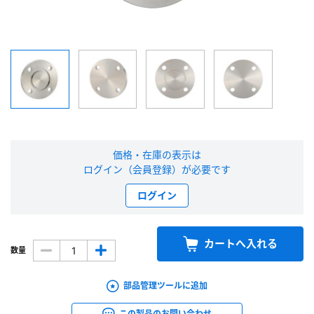
新規会員登録（無料）
※新規会員登録をお申し込み頂いてから本登録となるまで、数日間かかる場合
があります。また当社の判断によりお断りする場合があります。
会員の方はこちら
価格・在庫の表示は
ログイン
ログイン（会員登録）が必要です
※パスワードをお忘れの方は、
パスワード再発行ページ
へ
ログイン
※メールアドレスを忘れた方は、
お問い合わせページ
よりお問い合わせくださ
い
カートへ入れる
数量
部品管理ツールに追加
この製品のお問い合わせ