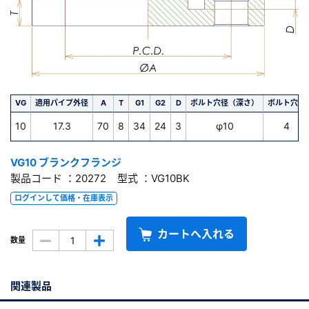
VG
適用パイプ外径
A
T
G1
G2
D
ボルト穴径（深さ）
ボルト穴数
10
17.3
70
8
34
24
3
φ10
4
VG10 ブランクフランジ
製品コード ：20272 型式 ：VG10BK
ログインして価格・在庫表示
カートへ入れる
数量
関連製品