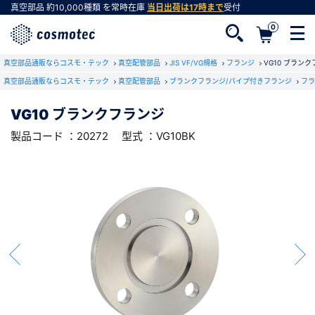
真空部品
約10,000種類
を常時在庫
当日出荷は17時まで
受付
0
RoHS2適合報告書のダウンロード
真空部品通販ならコスモ・テック
下記製品のRoHS2適合報告書のダウンロードをします。
真空配管部品
JIS VF/VG規格
フランジ
VG10 ブラン
真空部品通販ならコスモ・テック
真空配管部品
ブランクフランジ/パイプ付きフランジ
フラ
VG10 ブランクフランジ
VG10 ブランクフランジ
会員登録がお済みでない方
型式 ：VG10BK
製品コード ：20272
製品コード ：20272
型式 ：VG10BK
会員登録をすれば、便利な機能がご利用いただけ
ます。
会社・学校・研究機関名
必須
ダウンロードする