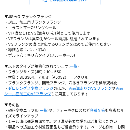
▼JIS-VG ブランクフランジ
・封止、加工用ブランクフランジ
・エラストマーOリングシール
・VF(溝なし)とVG(溝有り)を1対として使用します
・VFフランジは真空側がシール面用に研磨されています
・VGフランジの溝に対応するOリングをはめてご使用ください
・締結方法：ボルト締め
・ボルト穴：キリ穴タイプ(スルーホール)
▼以下のタイプが規格化されています(
一覧
)
・フランジサイズ(JIS)：10～550
・材質：SUS304，アルミ（A5052）, アクリル
・ブランクフランジ、回転フランジ、穴あきフランジを標準規格化
・
ゼロレングス変換フランジ
のほか、
両面溝ありのVGフランジ
や
両面
シール面加工のVFフランジ
もご用意しております
▼その他
・規格変換ニップル(
一覧
)や、ティーやクロスなど
各種配管
も多彩なサ
イズでラインアップ
・シール溝は通常角溝です。アリ溝が必要な場合はご相談ください
・製品への追加工や材質変更品もご相談承ります。ページ右側の「お問