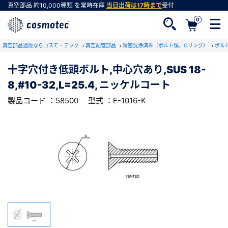
真空部品
約10,000種類
を常時在庫
当日出荷は17時まで
受付
0
RoHS2適合報告書のダウンロード
真空部品通販ならコスモ・テック
下記製品のRoHS2適合報告書のダウンロードをします。
真空配管部品
精密洗浄済み（ボルト類、Oリング）
ボル
十字穴付き低頭ボルト,中心穴あり,SUS 18-
十字穴付き低頭ボルト,中心穴あり,SUS 18-
8,#10-32,L=25.4, ニッケルコート
8,#10-32,L=25.4, ニッケルコート
会員登録がお済みでない方
型式 ：F-1016-K
製品コード ：58500
製品コード ：58500
型式 ：F-1016-K
会員登録をすれば、便利な機能がご利用いただけ
ます。
会社・学校・研究機関名
必須
ダウンロードする