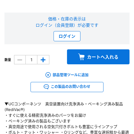
新規会員登録（無料）
価格・在庫の表示は
ログイン（会員登録）が必要です
※新規会員登録をお申し込み頂いてから本登録となるまで、数日間かかる場合
があります。また当社の判断によりお断りする場合があります。
ログイン
会員の方はこちら
カートへ入れる
数量
ログイン
部品管理ツールに追加
※パスワードをお忘れの方は、
パスワード再発行ページ
へ
※メールアドレスを忘れた方は、
お問い合わせページ
よりお問い合わせくださ
この製品のお問い合わせ
い
▼UCコンポーネンツ 真空装置向け洗浄済み・ベーキング済み製品
(RediVac®)
・すぐに使える精密洗浄済みのパーツをお届け
・ベーキング済みの製品もございます
・真空用途で使用される空気穴付きボルトも豊富にラインアップ
・ボルト・ナット・ワッシャー ・Oリングなど、豊富な選択肢から最適