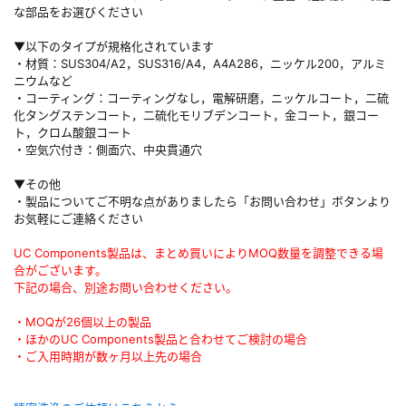
な部品をお選びください
▼以下のタイプが規格化されています
・材質：SUS304/A2，SUS316/A4，A4A286，ニッケル200，アルミ
ニウムなど
・コーティング：コーティングなし，電解研磨，ニッケルコート，二硫
化タングステンコート，二硫化モリブデンコート，金コート，銀コー
ト，クロム酸銀コート
・空気穴付き：側面穴、中央貫通穴
▼その他
・製品についてご不明な点がありましたら「お問い合わせ」ボタンより
お気軽にご連絡ください
UC Components製品は、まとめ買いによりMOQ数量を調整できる場
合がございます。
下記の場合、別途お問い合わせください。
・MOQが26個以上の製品
・ほかのUC Components製品と合わせてご検討の場合
・ご入用時期が数ヶ月以上先の場合