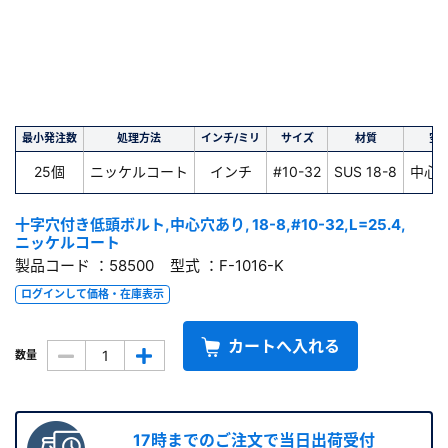
最小発注数
処理方法
インチ/ミリ
サイズ
材質
空
25個
ニッケルコート
インチ
#10-32
SUS 18-8
中心
十字穴付き低頭ボルト,中心穴あり, 18-8,#10-32,L=25.4,
ニッケルコート
製品コード ：58500 型式 ：F-1016-K
ログインして価格・在庫表示
カートへ入れる
数量
17時までのご注文で当日出荷受付