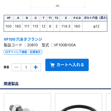
VF
A
B
C
T
T1
T2
E
P.C.D
ボルト穴径（深さ）
100
185
111
115
12
6
2
114.3
160
φ12
VF100 穴あきフランジ
製品コード ：20810 型式 ：VF100B100A
ログインして価格・在庫表示
カートへ入れる
数量
関連製品