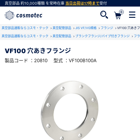
真空部品
約10,000種類
を常時在庫
当日出荷は17時まで
受付
0
RoHS2適合報告書のダウンロード
真空部品通販ならコスモ・テック
下記製品のRoHS2適合報告書のダウンロードをします。
真空配管部品
JIS VF/VG規格
フランジ
VF100 穴あき
真空部品通販ならコスモ・テック
真空配管部品
ブランクフランジ/パイプ付きフランジ
フラ
VF100 穴あきフランジ
VF100 穴あきフランジ
会員登録がお済みでない方
型式 ：VF100B100A
製品コード ：20810
製品コード ：20810
型式 ：VF100B100A
会員登録をすれば、便利な機能がご利用いただけ
ます。
会社・学校・研究機関名
必須
ダウンロードする