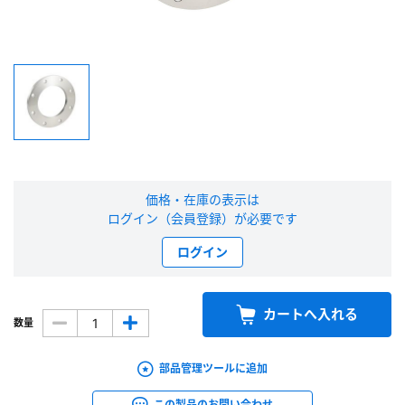
新規会員登録（無料）
※新規会員登録をお申し込み頂いてから本登録となるまで、数日間かかる場合
があります。また当社の判断によりお断りする場合があります。
会員の方はこちら
価格・在庫の表示は
ログイン
ログイン（会員登録）が必要です
※パスワードをお忘れの方は、
パスワード再発行ページ
へ
ログイン
※メールアドレスを忘れた方は、
お問い合わせページ
よりお問い合わせくださ
い
カートへ入れる
数量
部品管理ツールに追加
この製品のお問い合わせ