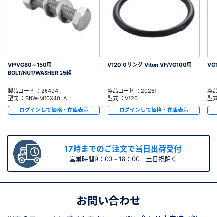
VF/VG80～150用
V120 Oリング Viton VF/VG100用
VG
BOLT/NUT/WASHER 25組
製品コード ：26494
製品コード ：20261
製品
型式 ：BNW-M10X40LA
型式 ：V120
型式
ログインして価格・在庫表示
ログインして価格・在庫表示
17時までのご注文で当日出荷受付
営業時間9：00～18：00 土日祝除く
お問い合わせ