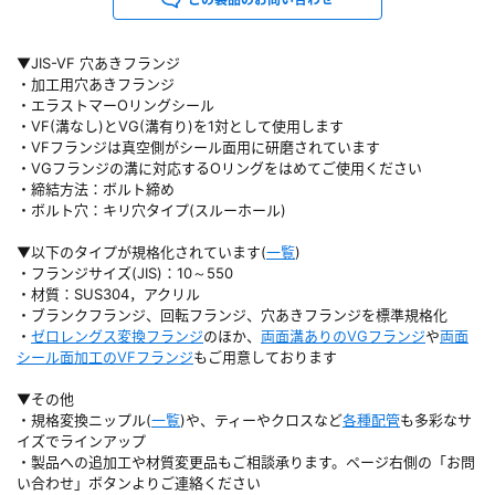
▼JIS-VF 穴あきフランジ
・加工用穴あきフランジ
・エラストマーOリングシール
・VF(溝なし)とVG(溝有り)を1対として使用します
・VFフランジは真空側がシール面用に研磨されています
・VGフランジの溝に対応するOリングをはめてご使用ください
・締結方法：ボルト締め
・ボルト穴：キリ穴タイプ(スルーホール)
▼以下のタイプが規格化されています(
一覧
)
・フランジサイズ(JIS)：10～550
・材質：SUS304，アクリル
・ブランクフランジ、回転フランジ、穴あきフランジを標準規格化
・
ゼロレングス変換フランジ
のほか、
両面溝ありのVGフランジ
や
両面
シール面加工のVFフランジ
もご用意しております
▼その他
・規格変換ニップル(
一覧
)や、ティーやクロスなど
各種配管
も多彩なサ
イズでラインアップ
・製品への追加工や材質変更品もご相談承ります。ページ右側の「お問
い合わせ」ボタンよりご連絡ください