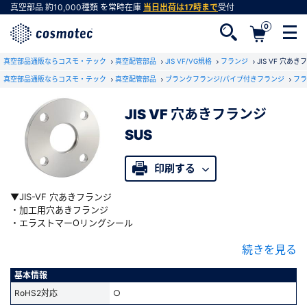
真空部品
約10,000種類
を常時在庫
当日出荷は17時まで
受付
0
真空部品通販ならコスモ・テック
真空配管部品
JIS VF/VG規格
フランジ
JIS VF 穴あき
真空部品通販ならコスモ・テック
真空配管部品
ブランクフランジ/パイプ付きフランジ
フラ
JIS VF 穴あきフランジ
会員登録がお済みでない方
SUS
会員登録をすれば、便利な機能がご利用いただけ
ます。
印刷する
▼JIS-VF 穴あきフランジ
・加工用穴あきフランジ
・エラストマーOリングシール
・VF(溝なし)とVG(溝有り)を1対として使用します
続きを見る
・VFフランジは真空側がシール面用に研磨されています
・VGフランジの溝に対応するOリングをはめてご使用ください
・締結方法：ボルト締め
基本情報
・ボルト穴：キリ穴タイプ(スルーホール)
RoHS2対応
○