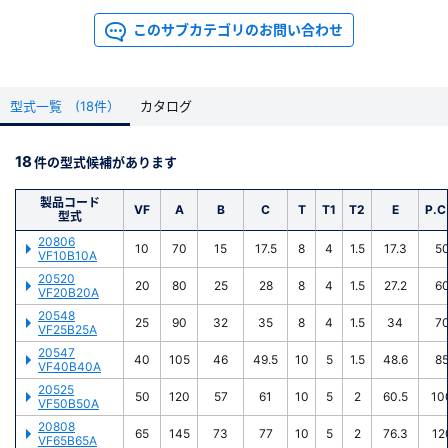
▼以下のタイプが規格化されています(
一覧
)
このサブカテゴリのお問い合わせ
・フランジサイズ(JIS)：10～550
新規会員登録（無料）
・材質：SUS304，アクリル
・ブランクフランジ、回転フランジ、穴あきフランジを標準規格化
※新規会員登録をお申し込み頂いてから本登録となるまで、数日間かかる場合
・
ゼロレングス変換フランジ
のほか、
両面溝ありのVGフランジ
や
両面
があります。また当社の判断によりお断りする場合があります。
シール面加工のVFフランジ
もご用意しております
型式一覧 (18件）
カタログ
▼その他
18
件の型式候補があります
会員の方はこちら
・規格変換ニップル(
一覧
)や、ティーやクロスなど
各種配管
も多彩なサ
イズでラインアップ
・製品への追加工や材質変更品もご相談承ります。ページ右側の「お問
製品コード
VF
A
B
C
T
T1
T2
E
P.C
型式
い合わせ」ボタンよりご連絡ください
ログイン
20806
10
70
15
17.5
8
4
1.5
17.3
5
VF10B10A
精密洗浄のご依頼はこちらから
※パスワードをお忘れの方は、
パスワード再発行ページ
へ
20520
※メールアドレスを忘れた方は、
お問い合わせページ
よりお問い合わせくださ
20
80
25
28
8
4
1.5
27.2
6
VF20B20A
い
20548
25
90
32
35
8
4
1.5
34
7
VF25B25A
20547
40
105
46
49.5
10
5
1.5
48.6
8
VF40B40A
20525
50
120
57
61
10
5
2
60.5
10
VF50B50A
20808
65
145
73
77
10
5
2
76.3
12
VF65B65A