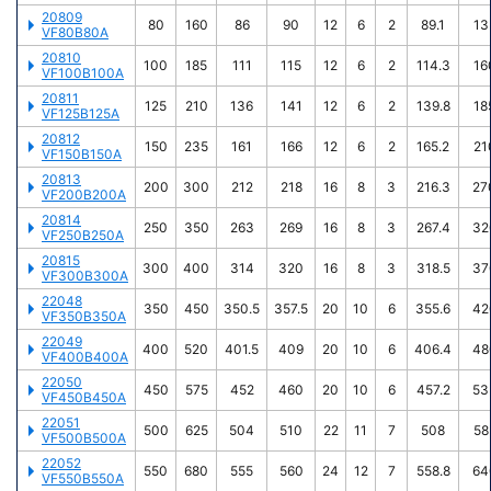
20809
80
160
86
90
12
6
2
89.1
13
VF80B80A
20810
100
185
111
115
12
6
2
114.3
16
VF100B100A
20811
125
210
136
141
12
6
2
139.8
18
VF125B125A
20812
150
235
161
166
12
6
2
165.2
21
VF150B150A
20813
200
300
212
218
16
8
3
216.3
27
VF200B200A
20814
250
350
263
269
16
8
3
267.4
32
VF250B250A
20815
300
400
314
320
16
8
3
318.5
37
VF300B300A
22048
350
450
350.5
357.5
20
10
6
355.6
42
VF350B350A
22049
400
520
401.5
409
20
10
6
406.4
48
VF400B400A
22050
450
575
452
460
20
10
6
457.2
53
VF450B450A
22051
500
625
504
510
22
11
7
508
58
VF500B500A
22052
550
680
555
560
24
12
7
558.8
64
VF550B550A