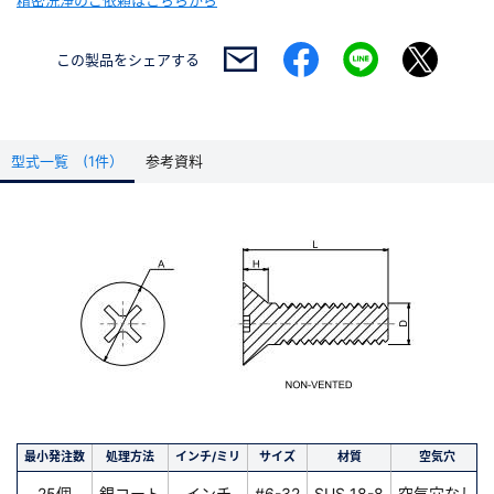
精密洗浄のご依頼はこちらから
この製品を
シェアする
型式一覧 (1件）
参考資料
最小発注数
処理方法
インチ/ミリ
サイズ
材質
空気穴
25個
銀コート
インチ
#6-32
SUS 18-8
空気穴なし