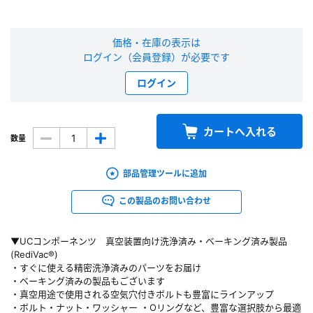
新規会員登録（無料）
価格・在庫の表示は
ログイン（会員登録）が必要です
※新規会員登録をお申し込み頂いてから本登録となるまで、数日間かかる場合
があります。また当社の判断によりお断りする場合があります。
ログイン
会員の方はこちら
カートへ入れる
数量
ログイン
部品管理ツールに追加
※パスワードをお忘れの方は、
パスワード再発行ページ
へ
※メールアドレスを忘れた方は、
お問い合わせページ
よりお問い合わせくださ
この製品のお問い合わせ
い
▼UCコンポーネンツ 真空装置向け洗浄済み・ベーキング済み製品
(RediVac®)
・すぐに使える精密洗浄済みのパーツをお届け
・ベーキング済みの製品もございます
・真空用途で使用される空気穴付きボルトも豊富にラインアップ
・ボルト・ナット・ワッシャー ・Oリングなど、豊富な選択肢から最適