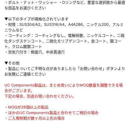
・ボルト・ナット・ワッシャー ・Oリングなど、豊富な選択肢から最適
な部品をお選びください
▼以下のタイプが規格化されています
・材質：SUS304/A2，SUS316/A4，A4A286，ニッケル200，アルミ
ニウムなど
・コーティング：コーティングなし，電解研磨，ニッケルコート，二硫
化タングステンコート，二硫化モリブデンコート，金コート，銀コー
ト，クロム酸銀コート
・空気穴付き：側面穴、中央貫通穴
▼その他
・製品についてご不明な点がありましたら「お問い合わせ」ボタンより
お気軽にご連絡ください
UC Components製品は、まとめ買いによりMOQ数量を調整できる場
合がございます。
下記の場合、別途お問い合わせください。
・MOQが26個以上の製品
・ほかのUC Components製品と合わせてご検討の場合
・ご入用時期が数ヶ月以上先の場合