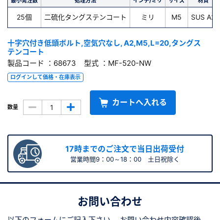
最小発注数
処理方法
インチ/ミリ
サイズ
材質
25個
二硫化タングステンコート
ミリ
M5
SUS A2
十字穴付き低頭ボルト,空気穴なし, A2,M5,L=20,タングス
テンコート
製品コード ：68673 型式 ：MF-520-NW
ログインして価格・在庫表示
カートへ入れる
数量
17時までのご注文で当日出荷受付
営業時間9：00～18：00 土日祝除く
お問い合わせ
以下のフォームにご記入下さい。
お問い合わせ内容確認後、