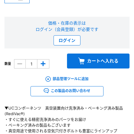
新規会員登録（無料）
価格・在庫の表示は
※新規会員登録をお申し込み頂いてから本登録となるまで、数日間かかる場合
ログイン（会員登録）が必要です
があります。また当社の判断によりお断りする場合があります。
ログイン
会員の方はこちら
カートへ入れる
数量
ログイン
※パスワードをお忘れの方は、
パスワード再発行ページ
へ
部品管理ツールに追加
※メールアドレスを忘れた方は、
お問い合わせページ
よりお問い合わせくださ
い
この製品のお問い合わせ
▼UCコンポーネンツ 真空装置向け洗浄済み・ベーキング済み製品
(RediVac®)
・すぐに使える精密洗浄済みのパーツをお届け
・ベーキング済みの製品もございます
・真空用途で使用される空気穴付きボルトも豊富にラインアップ