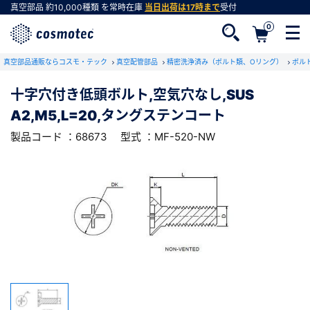
真空部品
約10,000種類
を常時在庫
当日出荷は17時まで
受付
0
RoHS2適合報告書のダウンロード
真空部品通販ならコスモ・テック
下記製品のRoHS2適合報告書のダウンロードをします。
真空配管部品
精密洗浄済み（ボルト類、Oリング）
ボル
十字穴付き低頭ボルト,空気穴なし,SUS
十字穴付き低頭ボルト,空気穴なし,SUS
A2,M5,L=20,タングステンコート
A2,M5,L=20,タングステンコート
会員登録がお済みでない方
型式 ：MF-520-NW
製品コード ：68673
製品コード ：68673
型式 ：MF-520-NW
会員登録をすれば、便利な機能がご利用いただけ
ます。
会社・学校・研究機関名
必須
ダウンロードする