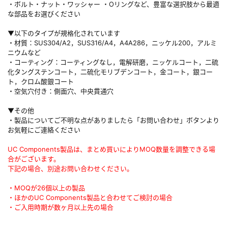
・ボルト・ナット・ワッシャー ・Oリングなど、豊富な選択肢から最適
な部品をお選びください
▼以下のタイプが規格化されています
・材質：SUS304/A2，SUS316/A4，A4A286，ニッケル200，アルミ
ニウムなど
・コーティング：コーティングなし，電解研磨，ニッケルコート，二硫
化タングステンコート，二硫化モリブデンコート，金コート，銀コー
ト，クロム酸銀コート
・空気穴付き：側面穴、中央貫通穴
▼その他
・製品についてご不明な点がありましたら「お問い合わせ」ボタンより
お気軽にご連絡ください
UC Components製品は、まとめ買いによりMOQ数量を調整できる場
合がございます。
下記の場合、別途お問い合わせください。
・MOQが26個以上の製品
・ほかのUC Components製品と合わせてご検討の場合
・ご入用時期が数ヶ月以上先の場合