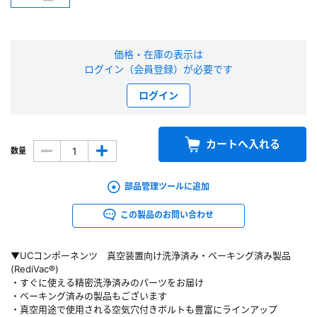
新規会員登録（無料）
価格・在庫の表示は
※新規会員登録をお申し込み頂いてから本登録となるまで、数日間かかる場合
ログイン（会員登録）が必要です
があります。また当社の判断によりお断りする場合があります。
ログイン
会員の方はこちら
カートへ入れる
数量
ログイン
※パスワードをお忘れの方は、
パスワード再発行ページ
へ
部品管理ツールに追加
※メールアドレスを忘れた方は、
お問い合わせページ
よりお問い合わせくださ
い
この製品のお問い合わせ
▼UCコンポーネンツ 真空装置向け洗浄済み・ベーキング済み製品
(RediVac®)
・すぐに使える精密洗浄済みのパーツをお届け
・ベーキング済みの製品もございます
・真空用途で使用される空気穴付きボルトも豊富にラインアップ