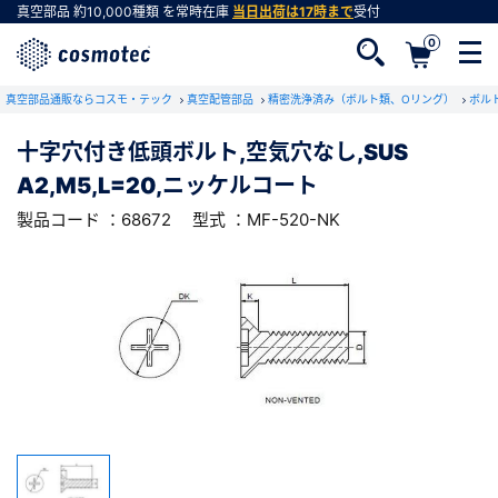
真空部品
約10,000種類
を常時在庫
当日出荷は17時まで
受付
0
RoHS2適合報告書のダウンロード
真空部品通販ならコスモ・テック
下記製品のRoHS2適合報告書のダウンロードをします。
真空配管部品
精密洗浄済み（ボルト類、Oリング）
ボル
十字穴付き低頭ボルト,空気穴なし,SUS
十字穴付き低頭ボルト,空気穴なし,SUS
A2,M5,L=20,ニッケルコート
A2,M5,L=20,ニッケルコート
会員登録がお済みでない方
型式 ：MF-520-NK
製品コード ：68672
製品コード ：68672
型式 ：MF-520-NK
会員登録をすれば、便利な機能がご利用いただけ
ます。
会社・学校・研究機関名
必須
ダウンロードする