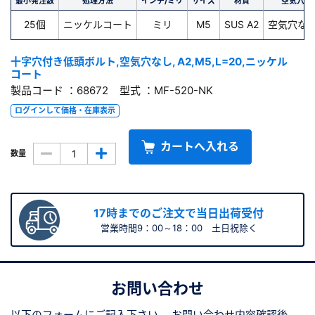
最小発注数
処理方法
インチ/ミリ
サイズ
材質
空気穴
25個
ニッケルコート
ミリ
M5
SUS A2
空気穴な
十字穴付き低頭ボルト,空気穴なし, A2,M5,L=20,ニッケル
コート
製品コード ：68672 型式 ：MF-520-NK
ログインして価格・在庫表示
カートへ入れる
数量
17時までのご注文で当日出荷受付
営業時間9：00～18：00 土日祝除く
お問い合わせ
以下のフォームにご記入下さい。
お問い合わせ内容確認後、