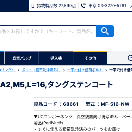
掲載製品数 27,590点
東京 03-3270-5761
RoHS2適合報告書のダウンロード
ない方
真空バルブ
導入機
その他
用いただけます。
Oリング）
ボルト（精密洗浄済み）
十字穴付き低頭ボルト
十字穴付き低頭
ウンロードをします。
2,M5,L=16,タングステンコート
A2,M5,L=16,タングステンコート
※パスワードをお忘れの方は、
※メールアドレスを忘れた方は
製品コード ：68661
型式 ：MF-516-NW
▼UCコンポーネンツ 真空装置向け洗浄済み・ベー
製品(RediVac®)
・すぐに使える精密洗浄済みのパーツをお届け
必須