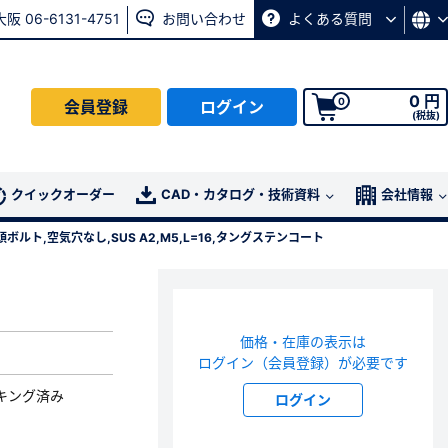
大阪 06-6131-4751
お問い合わせ
よくある質問
0 円
0
会員登録
ログイン
(税抜)
会員の方はこちら
クイックオーダー
CAD・カタログ・技術資料
会社情報
ボルト,空気穴なし,SUS A2,M5,L=16,タングステンコート
ログイン
パスワード再発行ページ
へ
価格・在庫の表示は
、
お問い合わせページ
よりお問い合わせください
ログイン（会員登録）が必要です
キング済み
ログイン