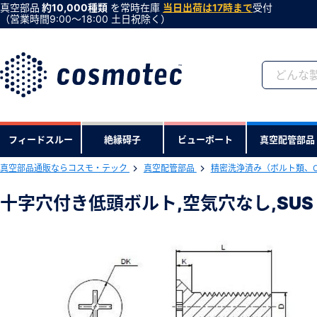
真空部品
約10,000種類
を常時在庫
当日出荷は17時まで
受付
（営業時間9:00〜18:00 土日祝除く）
会員登録がお済みで
フィードスルー
絶縁碍子
ビューポート
真空配管部品
会員登録をすれば、便利な機能がご利
真空部品通販ならコスモ・テック
真空配管部品
精密洗浄済み（ボルト類、
下記製品のRoHS2適合報告書のダ
十字穴付き低頭ボルト,空気穴なし,SUS A
十字穴付き低頭ボルト,空気穴なし,SUS 
型式 ：MF-516-NW
製品コード ：68661
会社・学校・研究機関名