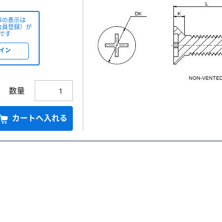
庫の表示は
会員登録）が
です
イン
数量
カートへ入れる