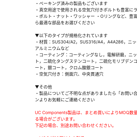
・ベーキング済みの製品もございます
・真空用途で使用される空気穴付きボルトも豊富に
・ボルト・ナット・ワッシャー ・Oリングなど、豊
ら最適な部品をお選びください
ダウンロードする
▼以下のタイプが規格化されています
・材質：SUS304/A2，SUS316/A4，A4A286，ニ
アルミニウムなど
）
・コーティング：コーティングなし，電解研磨，ニ
ト，二硫化タングステンコート，二硫化モリブデン
、数日間かかる場合があります。
ート，銀コート，クロム酸銀コート
・空気穴付き：側面穴、中央貫通穴
▼その他
・製品についてご不明な点がありましたら「お問い
ンよりお気軽にご連絡ください
UC Components製品は、まとめ買いによりMOQ
る場合がございます。
下記の場合、別途お問い合わせください。