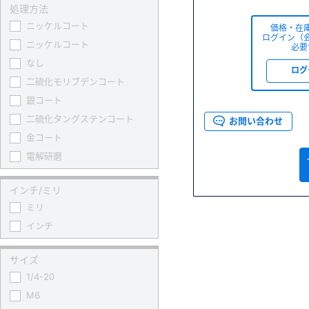
処理方法
ニッケルコート
価格・在
ログイン（
ニッケルコート
必要
なし
ログ
二硫化モリブデンコート
銀コート
二硫化タングステンコート
お問い合わせ
金コート
電解研磨
インチ/ミリ
ミリ
インチ
サイズ
1/4-20
M6