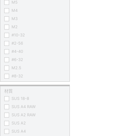
M5
M4
M3
M2
#10-32
#2-56
#4-40
#6-32
M2.5
#8-32
材質
SUS 18-8
SUS A4 RAW
SUS A2 RAW
SUS A2
SUS A4