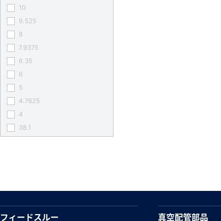
10
9.525
8
7.9375
6.35
6
5
4.7625
4
38.1
フィードスルー
真空配管部品