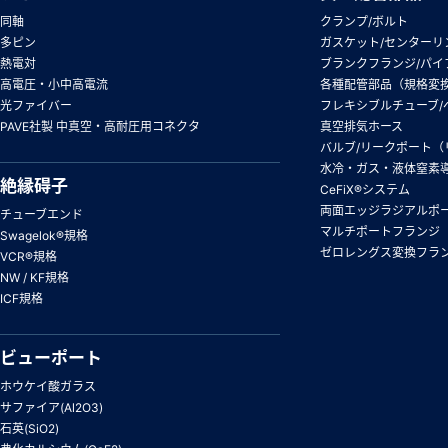
同軸
クランプ/ボルト
多ピン
ガスケット/センターリ
熱電対
ブランクフランジ/パイ
高電圧・小中高電流
各種配管部品（規格変
光ファイバー
フレキシブルチューブ/
PAVE社製 中真空・高耐圧用コネクタ
真空排気ホース
バルブ/リークポート（
水冷・ガス・液体窒素
絶縁碍子
CeFiX®システム
両面エッジラジアルポ
チューブエンド
マルチポートフランジ
Swagelok®規格
ゼロレングス変換フラ
VCR®規格
NW / KF規格
ICF規格
ビューポート
ホウケイ酸ガラス
サファイア(Al2O3)
石英(SiO2)