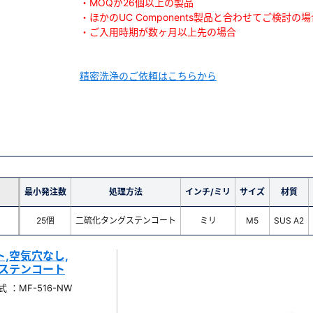
・MOQが26個以上の製品
・ほかのUC Components製品と合わせてご検討の場
・ご入用時期が数ヶ月以上先の場合
精密洗浄のご依頼はこちらから
最小発注数
処理方法
インチ/ミリ
サイズ
材質
25個
二硫化タングステンコート
ミリ
M5
SUS A2
,空気穴なし,
ングステンコート
 ：MF-516-NW