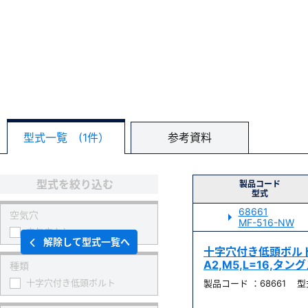
型式一覧 (1件）
参考資料
型式を絞り込む
製品コード
型式
68661
空気穴
MF-516-NW
空気穴なし
解除して型式一覧へ
十字穴付き低頭ボルト
A2,M5,L=16,タ
種類
十字穴付き低頭ボルト
製品コード ：68661 型式