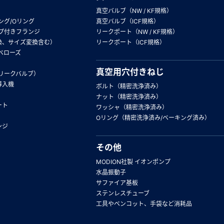
真空バルブ（NW / KF規格）
ング/Oリング
真空バルブ（ICF規格）
プ付きフランジ
リークポート（NW / KF規格）
換、サイズ変換含む）
リークポート（ICF規格）
ベローズ
真空用穴付きねじ
リークバルブ）
導入機
ボルト（精密洗浄済み）
ナット（精密洗浄済み）
ート
ワッシャ（精密洗浄済み）
Oリング（精密洗浄済み/ベーキング済み）
ンジ
その他
MODION社製 イオンポンプ
水晶振動子
サファイア基板
ステンレスチューブ
工具やベンコット、手袋など消耗品