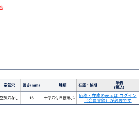
合
単価
空気穴
長さ(mm)
種類
在庫・納期
(税込)
価格・在庫の表示は ログイン
空気穴なし
16
十字穴付き低頭ボルト
（会員登録）が必要です