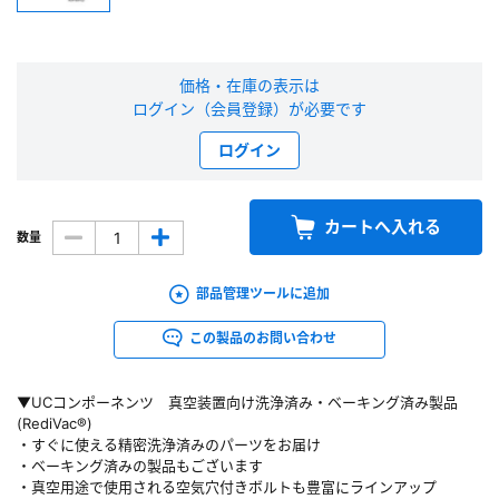
新規会員登録（無料）
価格・在庫の表示は
※新規会員登録をお申し込み頂いてから本登録となるまで、数日間かかる場合
ログイン（会員登録）が必要です
があります。また当社の判断によりお断りする場合があります。
ログイン
会員の方はこちら
カートへ入れる
数量
ログイン
※パスワードをお忘れの方は、
パスワード再発行ページ
へ
部品管理ツールに追加
※メールアドレスを忘れた方は、
お問い合わせページ
よりお問い合わせくださ
い
この製品のお問い合わせ
▼UCコンポーネンツ 真空装置向け洗浄済み・ベーキング済み製品
(RediVac®)
・すぐに使える精密洗浄済みのパーツをお届け
・ベーキング済みの製品もございます
・真空用途で使用される空気穴付きボルトも豊富にラインアップ