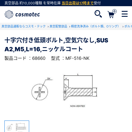
真空部品
約10,000種類
を常時在庫
当日出荷は17時まで
受付
0
RoHS2適合報告書のダウンロード
真空部品通販ならコスモ・テック
下記製品のRoHS2適合報告書のダウンロードをします。
真空配管部品
精密洗浄済み（ボルト類、Oリング）
ボル
十字穴付き低頭ボルト,空気穴なし,SUS
十字穴付き低頭ボルト,空気穴なし,SUS
A2,M5,L=16,ニッケルコート
A2,M5,L=16,ニッケルコート
会員登録がお済みでない方
型式 ：MF-516-NK
製品コード ：68660
製品コード ：68660
型式 ：MF-516-NK
会員登録をすれば、便利な機能がご利用いただけ
ます。
会社・学校・研究機関名
必須
ダウンロードする