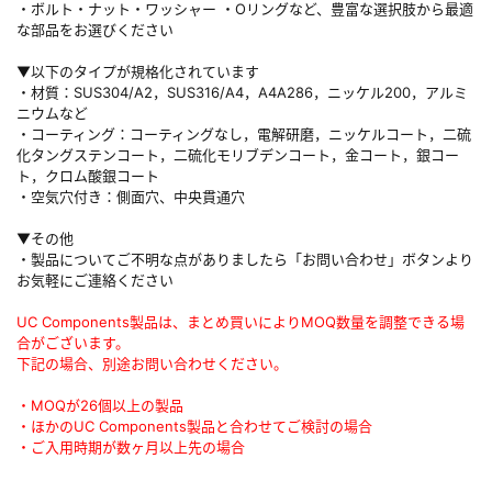
・ボルト・ナット・ワッシャー ・Oリングなど、豊富な選択肢から最適
な部品をお選びください
▼以下のタイプが規格化されています
・材質：SUS304/A2，SUS316/A4，A4A286，ニッケル200，アルミ
ニウムなど
・コーティング：コーティングなし，電解研磨，ニッケルコート，二硫
化タングステンコート，二硫化モリブデンコート，金コート，銀コー
ト，クロム酸銀コート
・空気穴付き：側面穴、中央貫通穴
▼その他
・製品についてご不明な点がありましたら「お問い合わせ」ボタンより
お気軽にご連絡ください
UC Components製品は、まとめ買いによりMOQ数量を調整できる場
合がございます。
下記の場合、別途お問い合わせください。
・MOQが26個以上の製品
・ほかのUC Components製品と合わせてご検討の場合
・ご入用時期が数ヶ月以上先の場合