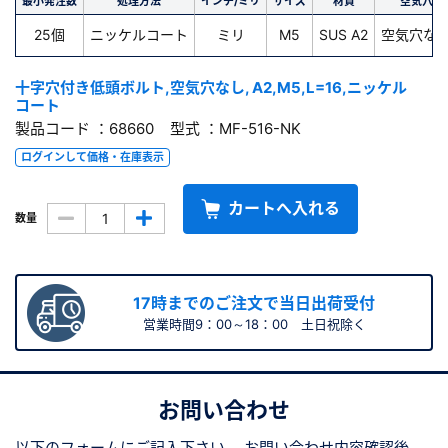
最小発注数
処理方法
インチ/ミリ
サイズ
材質
空気穴
25個
ニッケルコート
ミリ
M5
SUS A2
空気穴な
十字穴付き低頭ボルト,空気穴なし, A2,M5,L=16,ニッケル
コート
製品コード ：68660 型式 ：MF-516-NK
ログインして価格・在庫表示
カートへ入れる
数量
17時までのご注文で当日出荷受付
営業時間9：00～18：00 土日祝除く
お問い合わせ
以下のフォームにご記入下さい。
お問い合わせ内容確認後、