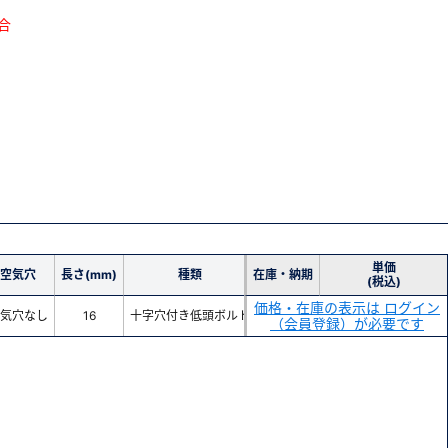
合
単価
空気穴
長さ(mm)
種類
在庫・納期
(税込)
価格・在庫の表示は ログイン
気穴なし
16
十字穴付き低頭ボルト
（会員登録）が必要です