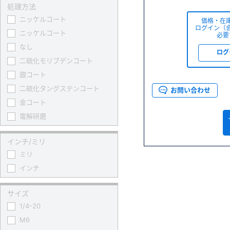
処理方法
ニッケルコート
価格・在
ログイン（
ニッケルコート
必要
なし
ログ
二硫化モリブデンコート
銀コート
二硫化タングステンコート
お問い合わせ
金コート
電解研磨
インチ/ミリ
ミリ
インチ
サイズ
1/4-20
M6