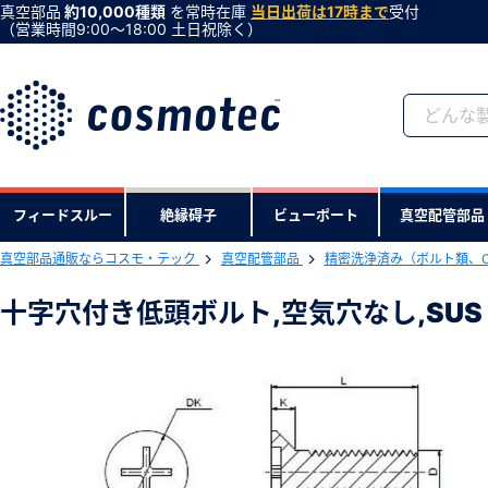
真空部品
約10,000種類
を常時在庫
当日出荷は17時まで
受付
（営業時間9:00〜18:00 土日祝除く）
会員登録がお済みで
フィードスルー
絶縁碍子
ビューポート
真空配管部品
会員登録をすれば、便利な機能がご利
真空部品通販ならコスモ・テック
真空配管部品
精密洗浄済み（ボルト類、
下記製品のRoHS2適合報告書のダ
十字穴付き低頭ボルト,空気穴なし,SUS 
十字穴付き低頭ボルト,空気穴なし,SUS 
型式 ：MF-416-NC
製品コード ：68594
会社・学校・研究機関名