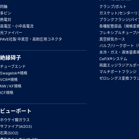
同軸
クランプ/ボルト
多ピン
ガスケット/センターリ
熱電対
ブランクフランジ/パイ
高電圧・小中高電流
各種配管部品（規格変
光ファイバー
フレキシブルチューブ/
PAVE社製 中真空・高耐圧用コネクタ
真空排気ホース
バルブ/リークポート（
水冷・ガス・液体窒素
絶縁碍子
CeFiX®システム
両面エッジラジアルポ
チューブエンド
マルチポートフランジ
Swagelok®規格
ゼロレングス変換フラ
VCR®規格
NW / KF規格
ICF規格
ビューポート
ホウケイ酸ガラス
サファイア(Al2O3)
石英(SiO2)