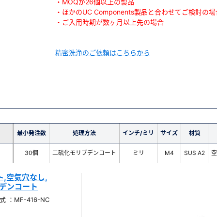
・MOQが26個以上の製品
・ほかのUC Components製品と合わせてご検討の場
・ご入用時期が数ヶ月以上先の場合
精密洗浄のご依頼はこちらから
最小発注数
処理方法
インチ/ミリ
サイズ
材質
30個
二硫化モリブデンコート
ミリ
M4
SUS A2
空
,空気穴なし,
リブデンコート
 ：MF-416-NC