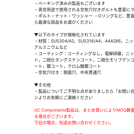
・ベーキング済みの製品もございます
・真空用途で使用される空気穴付きボルトも豊富に
・ボルト・ナット・ワッシャー ・Oリングなど、豊
ら最適な部品をお選びください
ダウンロードする
▼以下のタイプが規格化されています
・材質：SUS304/A2，SUS316/A4，A4A286，ニ
アルミニウムなど
）
・コーティング：コーティングなし，電解研磨，ニ
ト，二硫化タングステンコート，二硫化モリブデン
、数日間かかる場合があります。
ート，銀コート，クロム酸銀コート
・空気穴付き：側面穴、中央貫通穴
▼その他
・製品についてご不明な点がありましたら「お問い
ンよりお気軽にご連絡ください
UC Components製品は、まとめ買いによりMOQ
る場合がございます。
下記の場合、別途お問い合わせください。