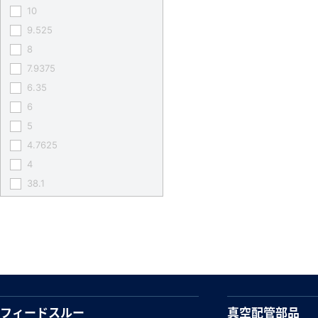
10
9.525
8
7.9375
6.35
6
5
4.7625
4
38.1
フィードスルー
真空配管部品