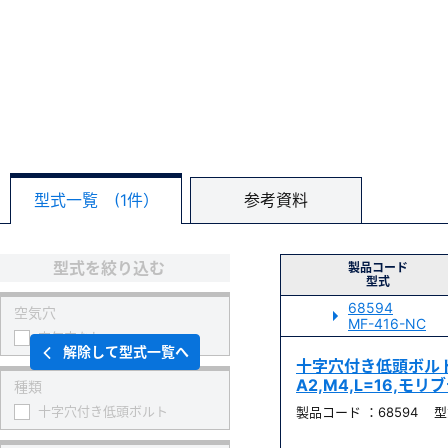
型式一覧 (1件）
参考資料
型式を絞り込む
製品コード
型式
68594
空気穴
MF-416-NC
空気穴なし
解除して型式一覧へ
十字穴付き低頭ボルト
A2,M4,L=16,モ
種類
十字穴付き低頭ボルト
製品コード ：68594 型式