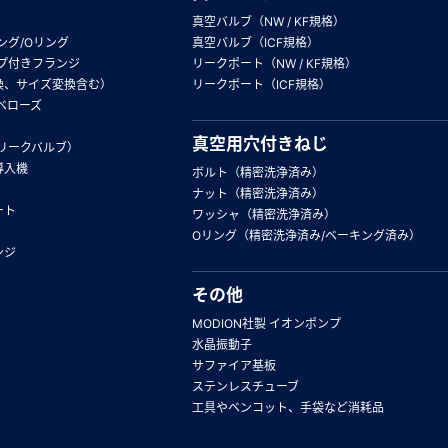
真空バルブ（NW / KF規格）
ング/Oリング
真空バルブ（ICF規格）
プ付きフランジ
リークポート（NW / KF規格）
換、サイズ変換含む）
リークポート（ICF規格）
ベローズ
真空用穴付きねじ
リークバルブ）
導入機
ボルト（精密洗浄済み）
ナット（精密洗浄済み）
ート
ワッシャ（精密洗浄済み）
Oリング（精密洗浄済み/ベーキング済み）
ンジ
その他
MODION社製 イオンポンプ
水晶振動子
サファイア基板
ステンレスチューブ
工具やベンコット、手袋など消耗品