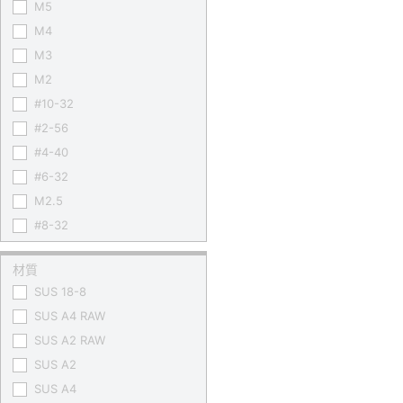
M5
M4
M3
M2
#10-32
#2-56
#4-40
#6-32
M2.5
#8-32
材質
SUS 18-8
SUS A4 RAW
SUS A2 RAW
SUS A2
SUS A4