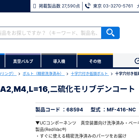
掲載製品数 27,590点
東京 03-3270-5761
RoHS2適合報告書のダウンロード
ない方
真空バルブ
導入機
その他
用いただけます。
Oリング）
ボルト（精密洗浄済み）
十字穴付き低頭ボルト
十字穴付き低頭
ウンロードをします。
A2,M4,L=16,二硫化モリブデンコート
A2,M4,L=16,二硫化モリブデンコート
※パスワードをお忘れの方は、
※メールアドレスを忘れた方は
製品コード ：68594
型式 ：MF-416-NC
▼UCコンポーネンツ 真空装置向け洗浄済み・ベー
製品(RediVac®)
・すぐに使える精密洗浄済みのパーツをお届け
必須