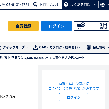
大阪 06-6131-4751
お問い合わせ
よくある質問
0 円
0
会員登録
ログイン
(税抜)
会員の方はこちら
クイックオーダー
CAD・カタログ・技術資料
会社情報
ボルト,空気穴なし,SUS A2,M4,L=16,二硫化モリブデンコート
ログイン
パスワード再発行ページ
へ
価格・在庫の表示は
、
お問い合わせページ
よりお問い合わせください
ログイン（会員登録）が必要です
キング済み
ログイン