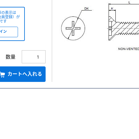
庫の表示は
会員登録）が
です
イン
数量
カートへ入れる