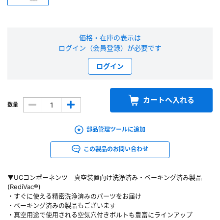
新規会員登録（無料）
価格・在庫の表示は
※新規会員登録をお申し込み頂いてから本登録となるまで、数日間かかる場合
ログイン（会員登録）が必要です
があります。また当社の判断によりお断りする場合があります。
ログイン
会員の方はこちら
カートへ入れる
数量
ログイン
※パスワードをお忘れの方は、
パスワード再発行ページ
へ
部品管理ツールに追加
※メールアドレスを忘れた方は、
お問い合わせページ
よりお問い合わせくださ
い
この製品のお問い合わせ
▼UCコンポーネンツ 真空装置向け洗浄済み・ベーキング済み製品
(RediVac®)
・すぐに使える精密洗浄済みのパーツをお届け
・ベーキング済みの製品もございます
・真空用途で使用される空気穴付きボルトも豊富にラインアップ