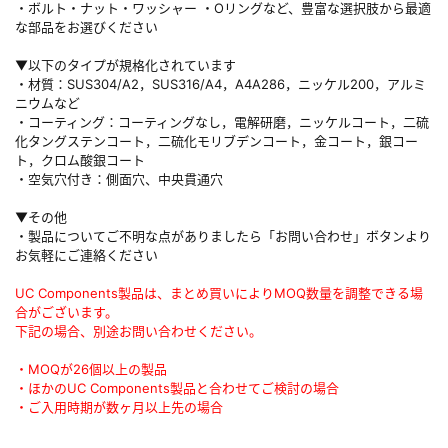
・ボルト・ナット・ワッシャー ・Oリングなど、豊富な選択肢から最適
な部品をお選びください
▼以下のタイプが規格化されています
・材質：SUS304/A2，SUS316/A4，A4A286，ニッケル200，アルミ
ニウムなど
・コーティング：コーティングなし，電解研磨，ニッケルコート，二硫
化タングステンコート，二硫化モリブデンコート，金コート，銀コー
ト，クロム酸銀コート
・空気穴付き：側面穴、中央貫通穴
▼その他
・製品についてご不明な点がありましたら「お問い合わせ」ボタンより
お気軽にご連絡ください
UC Components製品は、まとめ買いによりMOQ数量を調整できる場
合がございます。
下記の場合、別途お問い合わせください。
・MOQが26個以上の製品
・ほかのUC Components製品と合わせてご検討の場合
・ご入用時期が数ヶ月以上先の場合