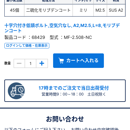
最小発注数
処理方法
インチ/ミリ
サイズ
材質
45個
二硫化モリブデンコート
ミリ
M2.5
SUS A2
十字穴付き低頭ボルト,空気穴なし, A2,M2.5,L=8,モリブデ
ンコート
製品コード ：68429 型式 ：MF-2.508-NC
ログインして価格・在庫表示
カートへ入れる
数量
17時までのご注文で当日出荷受付
営業時間9：00～18：00 土日祝除く
お問い合わせ
以下のフォームにご記入下さい。
お問い合わせ内容確認後、