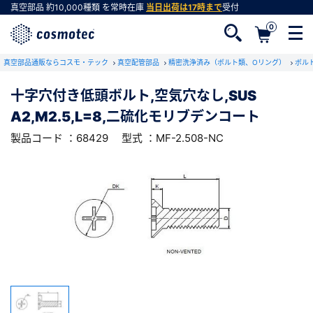
真空部品
約10,000種類
を常時在庫
当日出荷は17時まで
受付
0
RoHS2適合報告書のダウンロード
真空部品通販ならコスモ・テック
下記製品のRoHS2適合報告書のダウンロードをします。
真空配管部品
精密洗浄済み（ボルト類、Oリング）
ボル
十字穴付き低頭ボルト,空気穴なし,SUS
十字穴付き低頭ボルト,空気穴なし,SUS
A2,M2.5,L=8,二硫化モリブデンコート
A2,M2.5,L=8,二硫化モリブデンコート
会員登録がお済みでない方
型式 ：MF-2.508-NC
製品コード ：68429
製品コード ：68429
型式 ：MF-2.508-NC
会員登録をすれば、便利な機能がご利用いただけ
ます。
会社・学校・研究機関名
必須
ダウンロードする