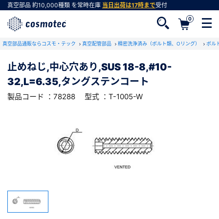
真空部品
約10,000種類
を常時在庫
当日出荷は17時まで
受付
0
RoHS2適合報告書のダウンロード
真空部品通販ならコスモ・テック
下記製品のRoHS2適合報告書のダウンロードをします。
真空配管部品
精密洗浄済み（ボルト類、Oリング）
ボル
止めねじ,中心穴あり,SUS 18-8,#10-
止めねじ,中心穴あり,SUS 18-8,#10-
32,L=6.35,タングステンコート
32,L=6.35,タングステンコート
会員登録がお済みでない方
型式 ：T-1005-W
製品コード ：78288
製品コード ：78288
型式 ：T-1005-W
会員登録をすれば、便利な機能がご利用いただけ
ます。
会社・学校・研究機関名
必須
ダウンロードする