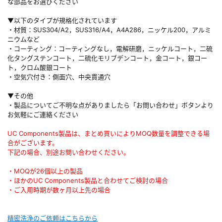
な部品をお選びください
▼以下のタイプが規格化されています
・材質：SUS304/A2，SUS316/A4，A4A286，ニッケル200，アルミ
ニウムなど
・コーティング：コーティングなし，電解研磨，ニッケルコート，二硫
化タングステンコート，二硫化モリブデンコート，金コート，銀コー
ト，クロム酸銀コート
・空気穴付き：側面穴、中央貫通穴
▼その他
・製品についてご不明な点がありましたら「お問い合わせ」ボタンより
お気軽にご連絡ください
UC Components製品は、まとめ買いによりMOQ数量を調整できる場
合がございます。
下記の場合、別途お問い合わせください。
・MOQが26個以上の製品
・ほかのUC Components製品と合わせてご検討の場合
・ご入用時期が数ヶ月以上先の場合
精密洗浄のご依頼はこちらから