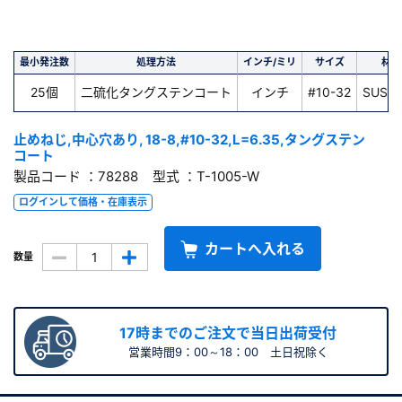
最小発注数
処理方法
インチ/ミリ
サイズ
材質
25個
二硫化タングステンコート
インチ
#10-32
SUS 1
止めねじ,中心穴あり, 18-8,#10-32,L=6.35,タングステン
コート
製品コード ：78288 型式 ：T-1005-W
ログインして価格・在庫表示
カートへ入れる
数量
17時までのご注文で当日出荷受付
営業時間9：00～18：00 土日祝除く