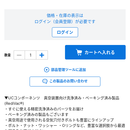
新規会員登録（無料）
価格・在庫の表示は
ログイン（会員登録）が必要です
※新規会員登録をお申し込み頂いてから本登録となるまで、数日間かかる場合
があります。また当社の判断によりお断りする場合があります。
ログイン
会員の方はこちら
カートへ入れる
数量
ログイン
部品管理ツールに追加
※パスワードをお忘れの方は、
パスワード再発行ページ
へ
この製品のお問い合わせ
※メールアドレスを忘れた方は、
お問い合わせページ
よりお問い合わせくださ
い
▼UCコンポーネンツ 真空装置向け洗浄済み・ベーキング済み製品
(RediVac®)
・すぐに使える精密洗浄済みのパーツをお届け
・ベーキング済みの製品もございます
・真空用途で使用される空気穴付きボルトも豊富にラインアップ
・ボルト・ナット・ワッシャー ・Oリングなど、豊富な選択肢から最適