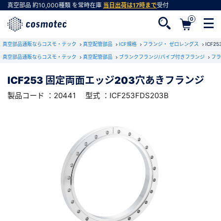
真空部品
約10,000種類
を常時在庫
当日出荷は17時まで
受付
0
RoHS2適合報告書のダウンロード
真空部品通販ならコスモ・テック
下記製品のRoHS2適合報告書のダウンロードをします。
真空配管部品
ICF規格
フランジ・ ゼロレングス
ICF
真空部品通販ならコスモ・テック
真空配管部品
ブランクフランジ/パイプ付きフランジ
フラ
ICF253 固定両面エッジ203穴あきフランジ
ICF253 固定両面エッジ203穴あきフランジ
会員登録がお済みでない方
型式 ：ICF253FDS203B
製品コード ：20441
製品コード ：20441
型式 ：ICF253FDS203B
会員登録をすれば、便利な機能がご利用いただけ
ます。
会社・学校・研究機関名
必須
ダウンロードする