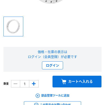
新規会員登録（無料）
※新規会員登録をお申し込み頂いてから本登録となるまで、数日間かかる場合
があります。また当社の判断によりお断りする場合があります。
会員の方はこちら
価格・在庫の表示は
ログイン
ログイン（会員登録）が必要です
※パスワードをお忘れの方は、
パスワード再発行ページ
へ
ログイン
※メールアドレスを忘れた方は、
お問い合わせページ
よりお問い合わせくださ
い
カートへ入れる
数量
部品管理ツールに追加
この製品のお問い合わせ