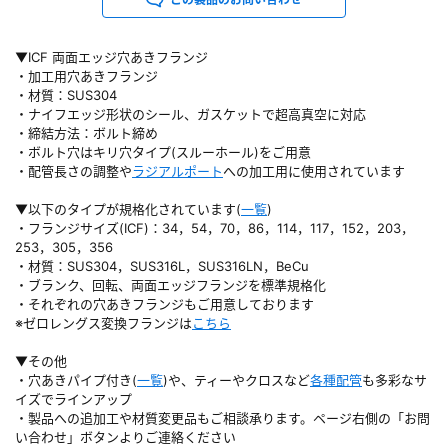
▼ICF 両面エッジ穴あきフランジ
・加工用穴あきフランジ
・材質：SUS304
・ナイフエッジ形状のシール、ガスケットで超高真空に対応
・締結方法：ボルト締め
・ボルト穴はキリ穴タイプ(スルーホール)をご用意
・配管長さの調整や
ラジアルポート
への加工用に使用されています
▼以下のタイプが規格化されています(
一覧
)
・フランジサイズ(ICF)：34，54，70，86，114，117，152，203，
253，305，356
・材質：SUS304，SUS316L，SUS316LN，BeCu
・ブランク、回転、両面エッジフランジを標準規格化
・それぞれの穴あきフランジもご用意しております
※ゼロレングス変換フランジは
こちら
▼その他
・穴あきパイプ付き(
一覧
)や、ティーやクロスなど
各種配管
も多彩なサ
イズでラインアップ
・製品への追加工や材質変更品もご相談承ります。ページ右側の「お問
い合わせ」ボタンよりご連絡ください