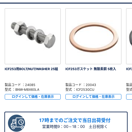
ICF253用BOLT/NUT/WASHER 25組
ICF253ガスケット 無酸素銅 5枚入
IC
製品コード ：24085
製品コード ：20043
製品
型式 ：BNW-M8X60LA
型式 ：ICF253GCU
型式
ログインして価格・在庫表示
ログインして価格・在庫表示
17時までのご注文で当日出荷受付
営業時間9：00～18：00 土日祝除く