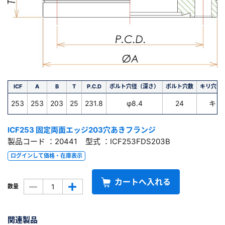
ICF
A
B
T
P.C.D
ボルト穴径（深さ）
ボルト穴数
キリ穴・
253
253
203
25
231.8
φ8.4
24
キリ
ICF253 固定両面エッジ203穴あきフランジ
製品コード ：20441 型式 ：ICF253FDS203B
ログインして価格・在庫表示
カートへ入れる
数量
関連製品