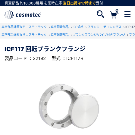
真空部品
約10,000種類
を常時在庫
当日出荷は17時まで
受付
0
RoHS2適合報告書のダウンロード
真空部品通販ならコスモ・テック
下記製品のRoHS2適合報告書のダウンロードをします。
真空配管部品
ICF規格
フランジ・ ゼロレングス
ICF1
真空部品通販ならコスモ・テック
真空配管部品
ブランクフランジ/パイプ付きフランジ
フラ
ICF117 回転ブランクフランジ
ICF117 回転ブランクフランジ
会員登録がお済みでない方
型式 ：ICF117R
製品コード ：22192
製品コード ：22192
型式 ：ICF117R
会員登録をすれば、便利な機能がご利用いただけ
ます。
会社・学校・研究機関名
必須
ダウンロードする