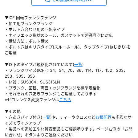
▼ICF 回転ブランクフランジ
・加工用ブランクフランジ
・ボルト穴合わせ用の回転タイプ
・ナイフエッジ形状のシール、ガスケットで超高真空に対応
・締結方法：ボルト締め
・ボルト穴はキリ穴タイプ(スルーホール)、タップタイプ(ねじきり)を
ご用意
▼以下のタイプが規格化されています(
一覧
)
・フランジサイズ(ICF)：34，54，70，86，114，117，152，203，
253，305，356
・材質：SUS304，SUS316LN
・ブランク、回転、両面エッジフランジを標準規格化
・それぞれの穴あきフランジもご用意しております
※ゼロレングス変換フランジは
こちら
▼その他
・穴あきパイプ付き(
一覧
)や、ティーやクロスなど
各種配管
も多彩なサ
イズでラインアップ
・製品への追加工や材質変更品もご相談承ります。ページ右側の「お問
い合わせ」ボタンよりご連絡ください