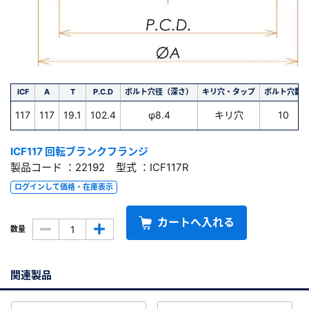
ICF
A
T
P.C.D
ボルト穴径（深さ）
キリ穴・タップ
ボルト穴数
117
117
19.1
102.4
φ8.4
キリ穴
10
ICF117 回転ブランクフランジ
製品コード ：22192 型式 ：ICF117R
ログインして価格・在庫表示
カートへ入れる
数量
関連製品