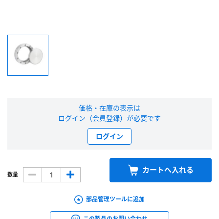
新規会員登録（無料）
※新規会員登録をお申し込み頂いてから本登録となるまで、数日間かかる場合
があります。また当社の判断によりお断りする場合があります。
会員の方はこちら
価格・在庫の表示は
ログイン
ログイン（会員登録）が必要です
※パスワードをお忘れの方は、
パスワード再発行ページ
へ
ログイン
※メールアドレスを忘れた方は、
お問い合わせページ
よりお問い合わせくださ
い
カートへ入れる
数量
部品管理ツールに追加
この製品のお問い合わせ