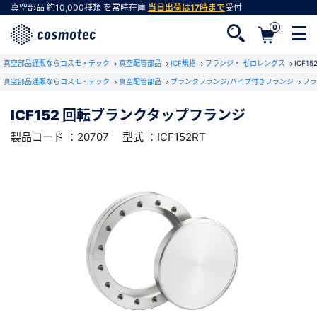
真空部品
約10,000種類
を常時在庫
当日出荷は17時まで
受付
0
RoHS2適合報告書のダウンロード
真空部品通販ならコスモ・テック
下記製品のRoHS2適合報告書のダウンロードをします。
真空配管部品
ICF規格
フランジ・ ゼロレングス
ICF
真空部品通販ならコスモ・テック
真空配管部品
ブランクフランジ/パイプ付きフランジ
フラ
ICF152 回転ブランクタップフランジ
ICF152 回転ブランクタップフランジ
会員登録がお済みでない方
型式 ：ICF152RT
製品コード ：20707
製品コード ：20707
型式 ：ICF152RT
会員登録をすれば、便利な機能がご利用いただけ
ます。
会社・学校・研究機関名
必須
ダウンロードする