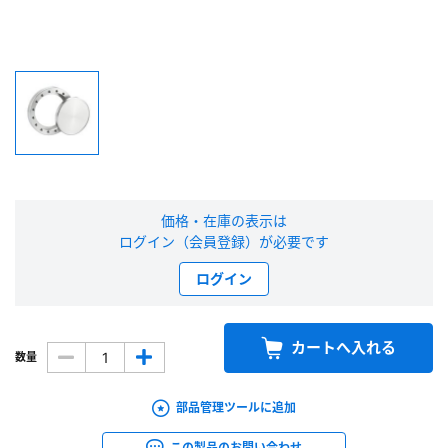
新規会員登録（無料）
※新規会員登録をお申し込み頂いてから本登録となるまで、数日間かかる場合
があります。また当社の判断によりお断りする場合があります。
会員の方はこちら
価格・在庫の表示は
ログイン
ログイン（会員登録）が必要です
※パスワードをお忘れの方は、
パスワード再発行ページ
へ
ログイン
※メールアドレスを忘れた方は、
お問い合わせページ
よりお問い合わせくださ
い
カートへ入れる
数量
部品管理ツールに追加
この製品のお問い合わせ