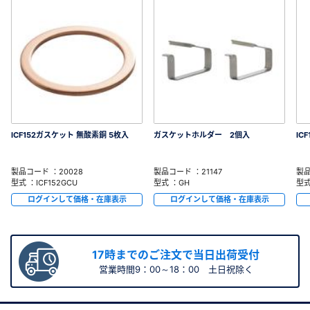
ICF152ガスケット 無酸素銅 5枚入
ガスケットホルダー 2個入
IC
製品コード ：20028
製品コード ：21147
製品
型式 ：ICF152GCU
型式 ：GH
型式
ログインして価格・在庫表示
ログインして価格・在庫表示
17時までのご注文で当日出荷受付
営業時間9：00～18：00 土日祝除く