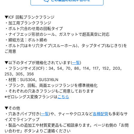
▼ICF 回転ブランクフランジ
・加工用ブランクフランジ
・ボルト穴合わせ用の回転タイプ
・ナイフエッジ形状のシール、ガスケットで超高真空に対応
・締結方法：ボルト締め
・ボルト穴はキリ穴タイプ(スルーホール)、タップタイプ(ねじきり)を
ご用意
▼以下のタイプが規格化されています(
一覧
)
・フランジサイズ(ICF)：34，54，70，86，114，117，152，203，
253，305，356
・材質：SUS304，SUS316LN
・ブランク、回転、両面エッジフランジを標準規格化
・それぞれの穴あきフランジもご用意しております
※ゼロレングス変換フランジは
こちら
▼その他
・穴あきパイプ付き(
一覧
)や、ティーやクロスなど
各種配管
も多彩なサ
イズでラインアップ
・製品への追加工や材質変更品もご相談承ります。ページ右側の「お問
い合わせ」ボタンよりご連絡ください