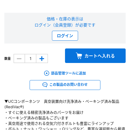
新規会員登録（無料）
価格・在庫の表示は
※新規会員登録をお申し込み頂いてから本登録となるまで、数日間かかる場合
ログイン（会員登録）が必要です
があります。また当社の判断によりお断りする場合があります。
ログイン
会員の方はこちら
カートへ入れる
数量
ログイン
部品管理ツールに追加
※パスワードをお忘れの方は、
パスワード再発行ページ
へ
※メールアドレスを忘れた方は、
お問い合わせページ
よりお問い合わせくださ
この製品のお問い合わせ
い
▼UCコンポーネンツ 真空装置向け洗浄済み・ベーキング済み製品
(RediVac®)
・すぐに使える精密洗浄済みのパーツをお届け
・ベーキング済みの製品もございます
・真空用途で使用される空気穴付きボルトも豊富にラインアップ
・ボルト・ナット・ワッシャー ・Oリングなど、豊富な選択肢から最適