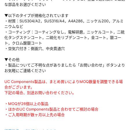
な部品をお選びください
▼以下のタイプが規格化されています
・材質：SUS304/A2，SUS316/A4，A4A286，ニッケル200，アルミ
ニウムなど
・コーティング：コーティングなし，電解研磨，ニッケルコート，二硫
化タングステンコート，二硫化モリブデンコート，金コート，銀コー
ト，クロム酸銀コート
・空気穴付き：側面穴、中央貫通穴
▼その他
・製品についてご不明な点がありましたら「お問い合わせ」ボタンより
お気軽にご連絡ください
UC Components製品は、まとめ買いによりMOQ数量を調整できる場
合がございます。
下記の場合、別途お問い合わせください。
・MOQが26個以上の製品
・ほかのUC Components製品と合わせてご検討の場合
・ご入用時期が数ヶ月以上先の場合