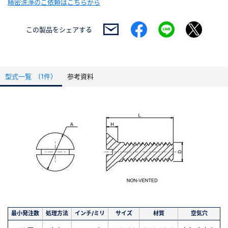
精密洗浄のご依頼はこちらから
この製品を
シェアする
型式一覧 (1件）
参考資料
最小発注数
処理方法
インチ/ミリ
サイズ
材質
空気穴
長