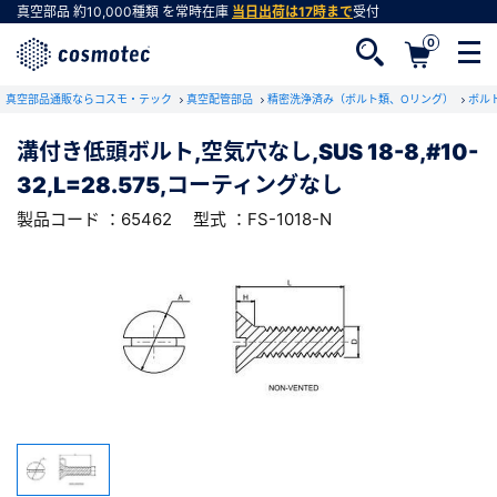
真空部品
約10,000種類
を常時在庫
当日出荷は17時まで
受付
0
RoHS2適合報告書のダウンロード
真空部品通販ならコスモ・テック
下記製品のRoHS2適合報告書のダウンロードをします。
真空配管部品
精密洗浄済み（ボルト類、Oリング）
ボル
溝付き低頭ボルト,空気穴なし,SUS 18-8,#10-
溝付き低頭ボルト,空気穴なし,SUS 18-
32,L=28.575,コーティングなし
8,#10-32,L=28.575,コーティングなし
会員登録がお済みでない方
型式 ：FS-1018-N
製品コード ：65462
製品コード ：65462
型式 ：FS-1018-N
会員登録をすれば、便利な機能がご利用いただけ
ます。
会社・学校・研究機関名
必須
ダウンロードする