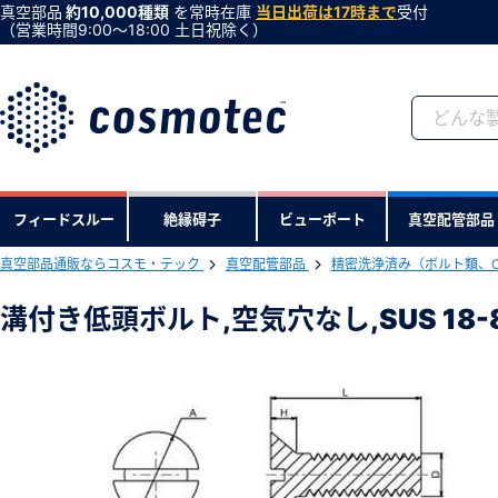
真空部品
約10,000種類
を常時在庫
当日出荷は17時まで
受付
（営業時間9:00〜18:00 土日祝除く）
会員登録がお済みで
フィードスルー
絶縁碍子
ビューポート
真空配管部品
会員登録をすれば、便利な機能がご利
真空部品通販ならコスモ・テック
真空配管部品
精密洗浄済み（ボルト類、
下記製品のRoHS2適合報告書のダ
溝付き低頭ボルト,空気穴なし,SUS 18-8
溝付き低頭ボルト,空気穴なし,SUS 18-8
型式 ：FS-816-NK
製品コード ：65354
会社・学校・研究機関名