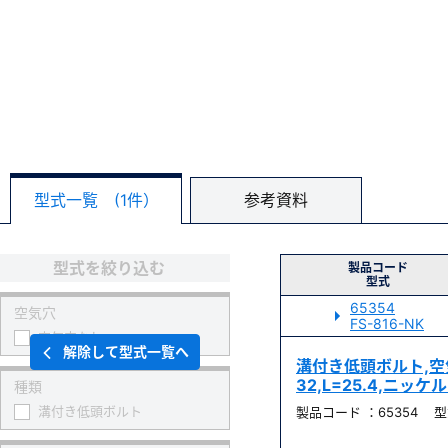
型式一覧 (1件）
参考資料
型式を絞り込む
製品コード
型式
65354
空気穴
FS-816-NK
空気穴なし
解除して型式一覧へ
溝付き低頭ボルト,空気穴
32,L=25.4,ニッ
種類
溝付き低頭ボルト
製品コード ：65354 型式