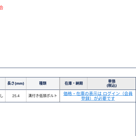
合
単価
長さ(mm)
種類
在庫・納期
(税込)
価格・在庫の表示は ログイン（会員
し
25.4
溝付き低頭ボルト
登録）が必要です