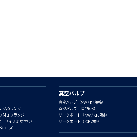
真空バルブ
真空バルブ（NW / KF規格）
ング/Oリング
真空バルブ（ICF規格）
プ付きフランジ
リークポート（NW / KF規格）
換、サイズ変換含む）
リークポート（ICF規格）
ベローズ