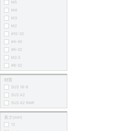
M5
M4
M3
M2
#10-32
#4-40
#6-32
M2.5
#8-32
材質
SUS 18-8
SUS A2
SUS A2 RAW
長さ(mm)
12