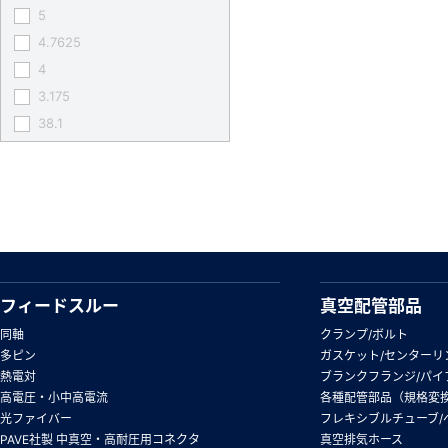
5
4.7625
4
3.175
38.1
フィードスルー
真空配管部品
同軸
クランプ/ボルト
多ピン
ガスケット/センターリ
熱電対
ブランクフランジ/パイ
高電圧・小中高電流
各種配管部品（規格変
光ファイバー
フレキシブルチューブ/
PAVE社製 中真空・高耐圧用コネクタ
真空排気ホース