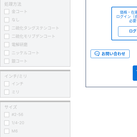
処理方法
金コート
価格・在
ログイン（
なし
必要
二硫化タングステンコート
ログ
二硫化モリブデンコート
電解研磨
ニッケルコート
お問い合わせ
銀コート
インチ/ミリ
インチ
ミリ
サイズ
#2-56
1/4-20
M6