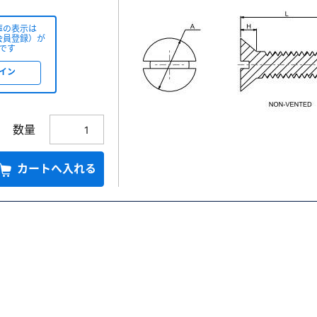
庫の表示は
会員登録）が
です
イン
数量
カートへ入れる