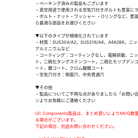
・ベーキング済みの製品もございます
・真空用途で使用される空気穴付きボルトも豊富に
・ボルト・ナット・ワッシャー ・Oリングなど、豊
ら最適な部品をお選びください
ダウンロードする
▼以下のタイプが規格化されています
・材質：SUS304/A2，SUS316/A4，A4A286，ニ
アルミニウムなど
）
・コーティング：コーティングなし，電解研磨，ニ
ト，二硫化タングステンコート，二硫化モリブデン
、数日間かかる場合があります。
ート，銀コート，クロム酸銀コート
・空気穴付き：側面穴、中央貫通穴
▼その他
・製品についてご不明な点がありましたら「お問い
ンよりお気軽にご連絡ください
UC Components製品は、まとめ買いによりMOQ
る場合がございます。
下記の場合、別途お問い合わせください。