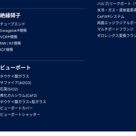
バルブ/リークポート（
水冷・ガス・液体窒素
絶縁碍子
CeFiX®システム
両面エッジラジアルポ
チューブエンド
マルチポートフランジ
Swagelok®規格
ゼロレングス変換フラ
VCR®規格
NW / KF規格
ICF規格
ビューポート
ホウケイ酸ガラス
サファイア(Al2O3)
石英(SiO2)
弗化カルシウム(CaF2)
ホウケイ酸ガラス+鉛ガラス
ビューポートカバー
ビューポートシャッター