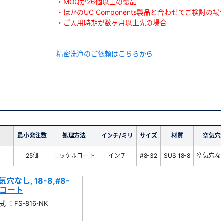
・MOQが26個以上の製品
・ほかのUC Components製品と合わせてご検討の場
・ご入用時期が数ヶ月以上先の場合
精密洗浄のご依頼はこちらから
最小発注数
処理方法
インチ/ミリ
サイズ
材質
空気穴
25個
ニッケルコート
インチ
#8-32
SUS 18-8
空気穴な
なし, 18-8,#8-
ケルコート
 ：FS-816-NK