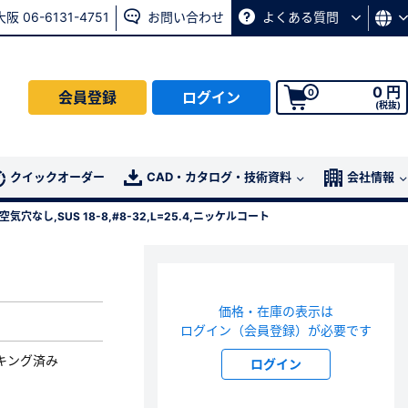
大阪 06-6131-4751
お問い合わせ
よくある質問
0 円
0
会員登録
ログイン
(税抜)
会員の方はこちら
クイックオーダー
CAD・カタログ・技術資料
会社情報
穴なし,SUS 18-8,#8-32,L=25.4,ニッケルコート
ログイン
パスワード再発行ページ
へ
価格・在庫の表示は
、
お問い合わせページ
よりお問い合わせください
ログイン（会員登録）が必要です
キング済み
ログイン