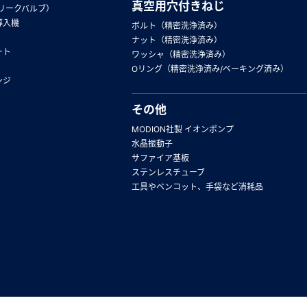
真空用穴付きねじ
リークバルブ）
導入機
ボルト（精密洗浄済み）
ナット（精密洗浄済み）
ート
ワッシャ（精密洗浄済み）
Oリング（精密洗浄済み/ベーキング済み）
ンジ
その他
MODION社製 イオンポンプ
水晶振動子
サファイア基板
ステンレスチューブ
工具やベンコット、手袋など消耗品