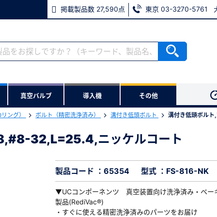
掲載製品数 27,590点
東京 03-3270-5761
RoHS2適合報告書のダウンロード
ない方
真空バルブ
導入機
その他
用いただけます。
Oリング）
ボルト（精密洗浄済み）
溝付き低頭ボルト
溝付き低頭ボルト,空気
ウンロードをします。
,#8-32,L=25.4,ニッケルコート
,#8-32,L=25.4,ニッケルコート
※パスワードをお忘れの方は、
※メールアドレスを忘れた方は
製品コード ：65354
型式 ：FS-816-NK
▼UCコンポーネンツ 真空装置向け洗浄済み・ベー
製品(RediVac®)
・すぐに使える精密洗浄済みのパーツをお届け
必須