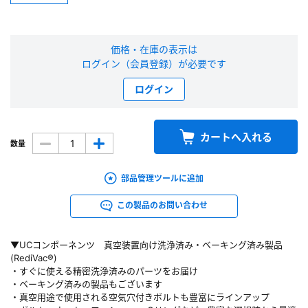
新規会員登録（無料）
価格・在庫の表示は
※新規会員登録をお申し込み頂いてから本登録となるまで、数日間かかる場合
ログイン（会員登録）が必要です
があります。また当社の判断によりお断りする場合があります。
ログイン
会員の方はこちら
カートへ入れる
数量
ログイン
部品管理ツールに追加
※パスワードをお忘れの方は、
パスワード再発行ページ
へ
※メールアドレスを忘れた方は、
お問い合わせページ
よりお問い合わせくださ
この製品のお問い合わせ
い
▼UCコンポーネンツ 真空装置向け洗浄済み・ベーキング済み製品
(RediVac®)
・すぐに使える精密洗浄済みのパーツをお届け
・ベーキング済みの製品もございます
・真空用途で使用される空気穴付きボルトも豊富にラインアップ