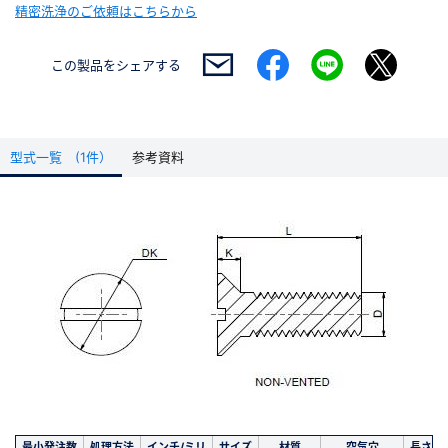
精密洗浄のご依頼はこちらから
この製品を
シェアする
型式一覧 (1件）
参考資料
最小発注数
処理方法
インチ/ミリ
サイズ
材質
空気穴
長さ(m