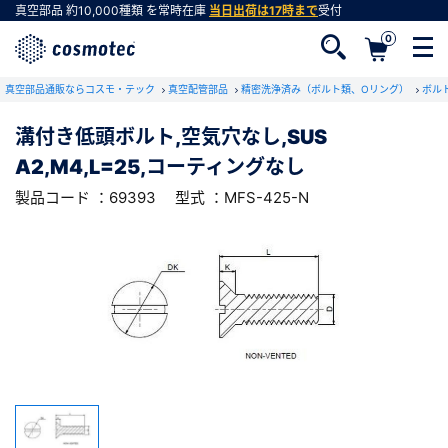
真空部品
約10,000種類
を常時在庫
当日出荷は17時まで
受付
0
RoHS2適合報告書のダウンロード
真空部品通販ならコスモ・テック
下記製品のRoHS2適合報告書のダウンロードをします。
真空配管部品
精密洗浄済み（ボルト類、Oリング）
ボル
溝付き低頭ボルト,空気穴なし,SUS
溝付き低頭ボルト,空気穴なし,SUS
A2,M4,L=25,コーティングなし
A2,M4,L=25,コーティングなし
会員登録がお済みでない方
型式 ：MFS-425-N
製品コード ：69393
製品コード ：69393
型式 ：MFS-425-N
会員登録をすれば、便利な機能がご利用いただけ
ます。
会社・学校・研究機関名
必須
ダウンロードする