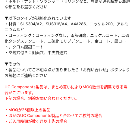
・ボルト・ナット・ワッシャー ・Oリングなど、豊富な選択肢から最適
な部品をお選びください
▼以下のタイプが規格化されています
・材質：SUS304/A2，SUS316/A4，A4A286，ニッケル200，アルミ
ニウムなど
・コーティング：コーティングなし，電解研磨，ニッケルコート，二硫
化タングステンコート，二硫化モリブデンコート，金コート，銀コー
ト，クロム酸銀コート
・空気穴付き：側面穴、中央貫通穴
▼その他
・製品についてご不明な点がありましたら「お問い合わせ」ボタンより
お気軽にご連絡ください
UC Components製品は、まとめ買いによりMOQ数量を調整できる場
合がございます。
下記の場合、別途お問い合わせください。
・MOQが26個以上の製品
・ほかのUC Components製品と合わせてご検討の場合
・ご入用時期が数ヶ月以上先の場合