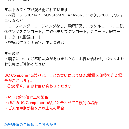
▼以下のタイプが規格化されています
・材質：SUS304/A2，SUS316/A4，A4A286，ニッケル200，アルミ
ニウムなど
・コーティング：コーティングなし，電解研磨，ニッケルコート，二硫
化タングステンコート，二硫化モリブデンコート，金コート，銀コー
ト，クロム酸銀コート
・空気穴付き：側面穴、中央貫通穴
▼その他
・製品についてご不明な点がありましたら「お問い合わせ」ボタンより
お気軽にご連絡ください
UC Components製品は、まとめ買いによりMOQ数量を調整できる場
合がございます。
下記の場合、別途お問い合わせください。
・MOQが26個以上の製品
・ほかのUC Components製品と合わせてご検討の場合
・ご入用時期が数ヶ月以上先の場合
精密洗浄のご依頼はこちらから