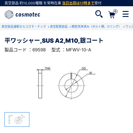
真空部品
約10,000種類
を常時在庫
当日出荷は17時まで
受付
0
RoHS2適合報告書のダウンロード
真空部品通販ならコスモ・テック
下記製品のRoHS2適合報告書のダウンロードをします。
真空配管部品
精密洗浄済み（ボルト類、Oリング）
ワッ
平ワッシャー,SUS A2,M10,銀コート
平ワッシャー,SUS A2,M10,銀コート
製品コード ：69598
型式 ：MFWV-10-A
会員登録がお済みでない方
型式 ：MFWV-10-A
製品コード ：69598
会員登録をすれば、便利な機能がご利用いただけ
ます。
会社・学校・研究機関名
必須
ダウンロードする