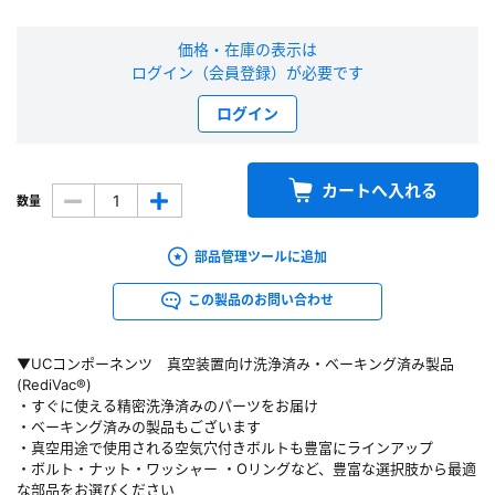
新規会員登録（無料）
価格・在庫の表示は
ログイン（会員登録）が必要です
※新規会員登録をお申し込み頂いてから本登録となるまで、数日間かかる場合
ログイン
があります。また当社の判断によりお断りする場合があります。
会員の方はこちら
カートへ入れる
数量
ログイン
部品管理ツールに追加
※パスワードをお忘れの方は、
パスワード再発行ページ
へ
この製品のお問い合わせ
※メールアドレスを忘れた方は、
お問い合わせページ
よりお問い合わせくださ
い
▼UCコンポーネンツ 真空装置向け洗浄済み・ベーキング済み製品
(RediVac®)
・すぐに使える精密洗浄済みのパーツをお届け
・ベーキング済みの製品もございます
・真空用途で使用される空気穴付きボルトも豊富にラインアップ
・ボルト・ナット・ワッシャー ・Oリングなど、豊富な選択肢から最適
な部品をお選びください