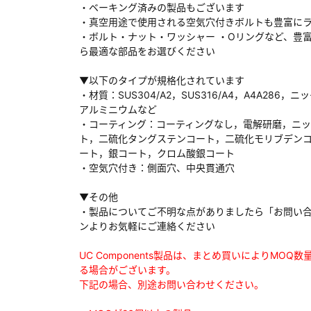
・ベーキング済みの製品もございます
・真空用途で使用される空気穴付きボルトも豊富に
・ボルト・ナット・ワッシャー ・Oリングなど、豊
ら最適な部品をお選びください
ダウンロードする
▼以下のタイプが規格化されています
・材質：SUS304/A2，SUS316/A4，A4A286，ニ
アルミニウムなど
）
・コーティング：コーティングなし，電解研磨，ニ
ト，二硫化タングステンコート，二硫化モリブデン
、数日間かかる場合があります。
ート，銀コート，クロム酸銀コート
・空気穴付き：側面穴、中央貫通穴
▼その他
・製品についてご不明な点がありましたら「お問い
ンよりお気軽にご連絡ください
UC Components製品は、まとめ買いによりMOQ
る場合がございます。
下記の場合、別途お問い合わせください。