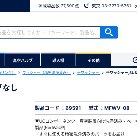
掲載製品数 27,590点
東京 03-3270-5761
RoHS2適合報告書のダウンロード
ない方
真空バルブ
導入機
その他
用いただけます。
Oリング）
ワッシャー（精密洗浄済み）
平ワッシャー
平ワッシャー,SUS
ウンロードをします。
グなし
ングなし
※パスワードをお忘れの方は、
※メールアドレスを忘れた方は
製品コード ：69591
型式 ：MFWV-08
▼UCコンポーネンツ 真空装置向け洗浄済み・ベー
製品(RediVac®)
・すぐに使える精密洗浄済みのパーツをお届け
必須