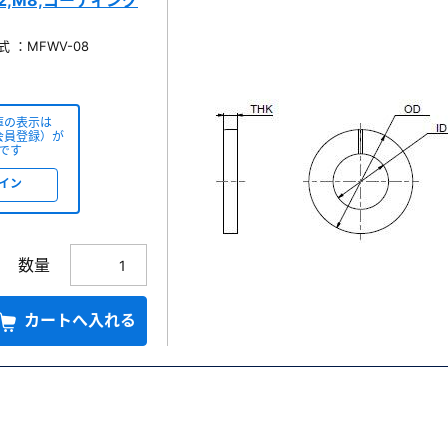
2,M8,コーティング
 ：MFWV-08
庫の表示は
会員登録）が
です
イン
数量
カートへ入れる