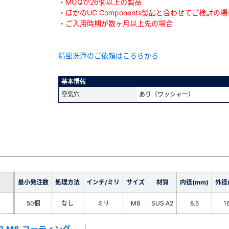
・MOQが26個以上の製品
・ほかのUC Components製品と合わせてご検討の場
・ご入用時期が数ヶ月以上先の場合
精密洗浄のご依頼はこちらから
基本情報
空気穴
あり（ワッシャー）
最小発注数
処理方法
インチ/ミリ
サイズ
材質
内径(mm)
外径
50個
なし
ミリ
M8
SUS A2
8.5
1