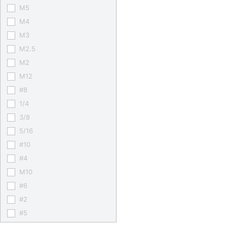
M5
M4
M3
M2.5
M2
M12
#8
1/4
3/8
5/16
#10
#4
M10
#6
#2
#5