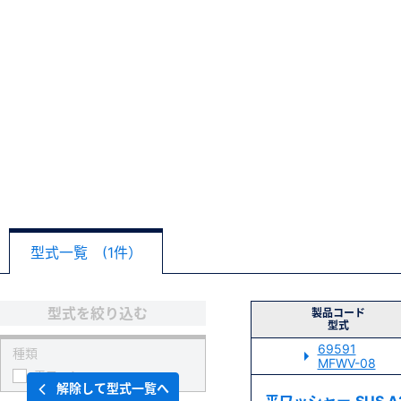
型式一覧 (1件）
型式を絞り込む
製品コード
型式
69591
種類
MFWV-08
平ワッシャー
解除して型式一覧へ