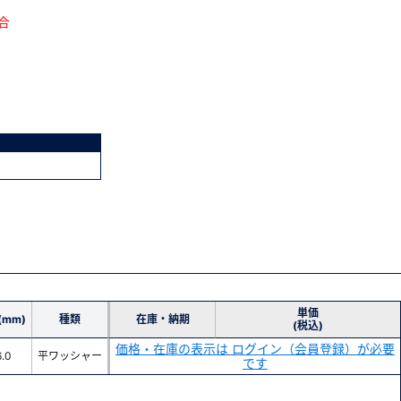
合
単価
(mm)
種類
在庫・納期
(税込)
価格・在庫の表示は ログイン（会員登録）が必要
6.0
平ワッシャー
です