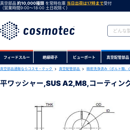
真空部品
約10,000種類
を常時在庫
当日出荷は17時まで
受付
（営業時間9:00〜18:00 土日祝除く）
会員登録がお済みで
フィードスルー
絶縁碍子
ビューポート
真空配管部品
会員登録をすれば、便利な機能がご利
真空部品通販ならコスモ・テック
真空配管部品
精密洗浄済み（ボルト類、
下記製品のRoHS2適合報告書のダ
平ワッシャー,SUS A2,M8,コーティン
平ワッシャー,SUS A2,M8,コーティ
型式 ：MFWV-08
製品コード ：69591
会社・学校・研究機関名