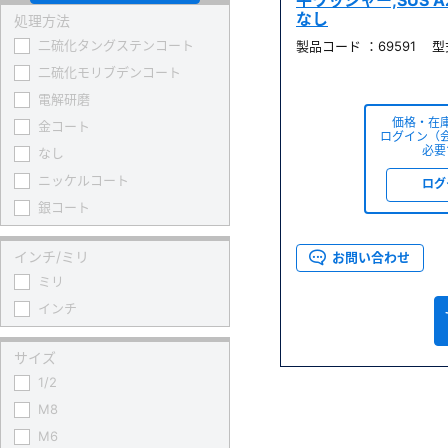
平ワッシャー,SUS A
なし
処理方法
二硫化タングステンコート
製品コード ：69591 型式
二硫化モリブデンコート
電解研磨
価格・在
金コート
ログイン（
必要
なし
ニッケルコート
ログ
銀コート
インチ/ミリ
お問い合わせ
ミリ
インチ
サイズ
1/2
M8
M6