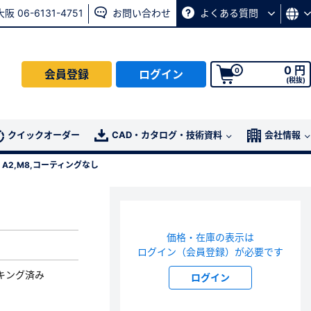
大阪 06-6131-4751
お問い合わせ
よくある質問
0 円
0
会員登録
ログイン
(税抜)
会員の方はこちら
クイックオーダー
CAD・カタログ・技術資料
会社情報
 A2,M8,コーティングなし
ログイン
パスワード再発行ページ
へ
価格・在庫の表示は
、
お問い合わせページ
よりお問い合わせください
ログイン（会員登録）が必要です
キング済み
ログイン