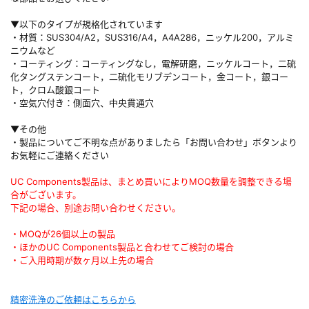
▼以下のタイプが規格化されています
・材質：SUS304/A2，SUS316/A4，A4A286，ニッケル200，アルミ
ニウムなど
・コーティング：コーティングなし，電解研磨，ニッケルコート，二硫
化タングステンコート，二硫化モリブデンコート，金コート，銀コー
ト，クロム酸銀コート
・空気穴付き：側面穴、中央貫通穴
▼その他
・製品についてご不明な点がありましたら「お問い合わせ」ボタンより
お気軽にご連絡ください
UC Components製品は、まとめ買いによりMOQ数量を調整できる場
合がございます。
下記の場合、別途お問い合わせください。
・MOQが26個以上の製品
・ほかのUC Components製品と合わせてご検討の場合
・ご入用時期が数ヶ月以上先の場合
精密洗浄のご依頼はこちらから