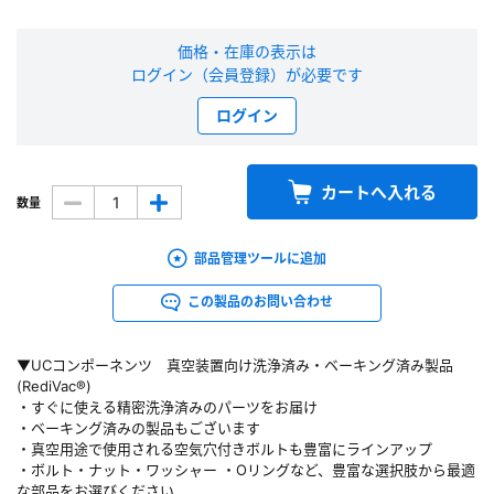
新規会員登録（無料）
価格・在庫の表示は
ログイン（会員登録）が必要です
※新規会員登録をお申し込み頂いてから本登録となるまで、数日間かかる場合
があります。また当社の判断によりお断りする場合があります。
ログイン
会員の方はこちら
カートへ入れる
数量
ログイン
部品管理ツールに追加
※パスワードをお忘れの方は、
パスワード再発行ページ
へ
この製品のお問い合わせ
※メールアドレスを忘れた方は、
お問い合わせページ
よりお問い合わせくださ
い
▼UCコンポーネンツ 真空装置向け洗浄済み・ベーキング済み製品
(RediVac®)
・すぐに使える精密洗浄済みのパーツをお届け
・ベーキング済みの製品もございます
・真空用途で使用される空気穴付きボルトも豊富にラインアップ
・ボルト・ナット・ワッシャー ・Oリングなど、豊富な選択肢から最適
な部品をお選びください