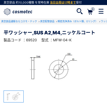
真空部品
約10,000種類
を常時在庫
当日出荷は17時まで
受付
0
RoHS2適合報告書のダウンロード
真空部品通販ならコスモ・テック
下記製品のRoHS2適合報告書のダウンロードをします。
真空配管部品
精密洗浄済み（ボルト類、Oリング）
ワッ
平ワッシャー,SUS A2,M4,ニッケルコート
平ワッシャー,SUS A2,M4,ニッケルコート
製品コード ：69520
型式 ：MFW-04-K
会員登録がお済みでない方
型式 ：MFW-04-K
製品コード ：69520
会員登録をすれば、便利な機能がご利用いただけ
ます。
会社・学校・研究機関名
必須
ダウンロードする