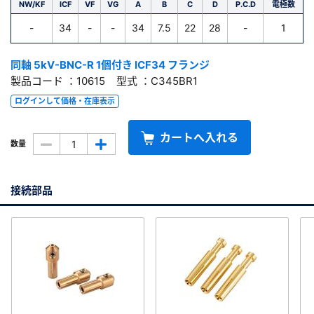
NW/KF
ICF
VF
VG
A
B
C
D
P.C.D
電極数
-
34
-
-
34
7.5
22
28
-
1
同軸 5kV-BNC-R 1個付き ICF34 フランジ
製品コード ：10615 型式 ：C345BR1
ログインして価格・在庫表示
カートへ入れる
数量
接続部品