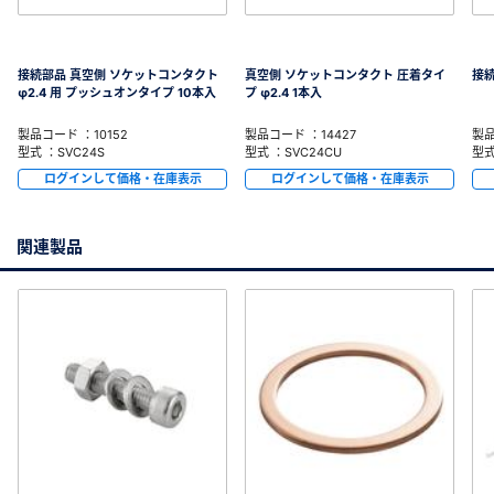
接続部品 真空側 ソケットコンタクト
真空側 ソケットコンタクト 圧着タイ
接続
φ2.4 用 プッシュオンタイプ 10本入
プ φ2.4 1本入
製品コード ：10152
製品コード ：14427
製品
型式 ：SVC24S
型式 ：SVC24CU
型式
ログインして価格・在庫表示
ログインして価格・在庫表示
関連製品