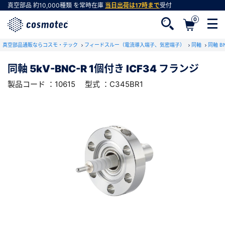
真空部品
約10,000種類
を常時在庫
当日出荷は17時まで
受付
0
RoHS2適合報告書のダウンロード
真空部品通販ならコスモ・テック
下記製品のRoHS2適合報告書のダウンロードをします。
フィードスルー（電流導入端子、気密端子）
同軸
同軸 
同軸 5kV-BNC-R 1個付き ICF34 フランジ
同軸 5kV-BNC-R 1個付き ICF34 フランジ
製品コード ：10615
型式 ：C345BR1
会員登録がお済みでない方
型式 ：C345BR1
製品コード ：10615
会員登録をすれば、便利な機能がご利用いただけ
ます。
会社・学校・研究機関名
必須
ダウンロードする