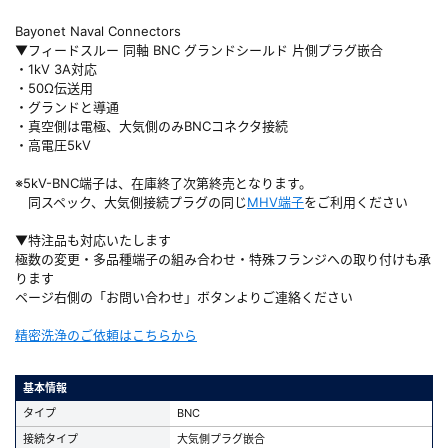
Bayonet Naval Connectors
▼フィードスルー 同軸 BNC グランドシールド 片側プラグ嵌合
・1kV 3A対応
・50Ω伝送用
・グランドと導通
・真空側は電極、大気側のみBNCコネクタ接続
・高電圧5kV
※5kV-BNC端子は、在庫終了次第終売となります。
同スペック、大気側接続プラグの同じ
MHV端子
をご利用ください
▼特注品も対応いたします
極数の変更・多品種端子の組み合わせ・特殊フランジへの取り付けも承
ります
ページ右側の「お問い合わせ」ボタンよりご連絡ください
精密洗浄のご依頼はこちらから
基本情報
タイプ
BNC
接続タイプ
大気側プラグ嵌合