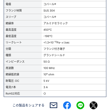
電極
コバール®
フランジ材質
SUS 304
スリーブ
コバール®
絶縁体
アルミナセラミック
最高温度
450℃
最低温度
-196℃
-10
リークレート
<1.3x10
Pa･㎥/sec
分類
フランジ付き端子
種類
グランドシールド
インピーダンス
50 Ω
周波数
100 MHz
絶縁抵抗値
10⁹ ohm
耐電圧: DC
5 kV
電流/1本
3 A
RoHS2対応
○
この製品を
シェアする