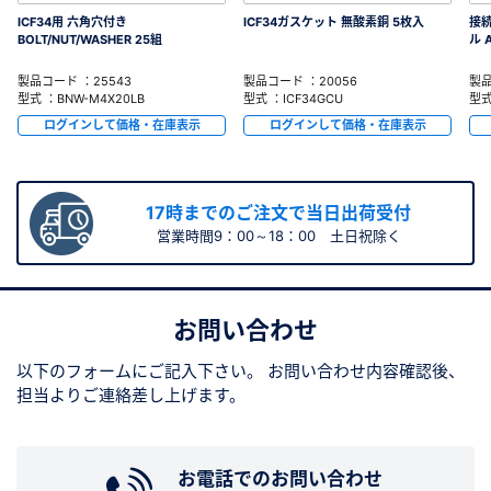
ICF34用 六角穴付き
ICF34ガスケット 無酸素銅 5枚入
接
BOLT/NUT/WASHER 25組
ル 
製品コード ：25543
製品コード ：20056
製品
型式 ：BNW-M4X20LB
型式 ：ICF34GCU
型式
ログインして価格・在庫表示
ログインして価格・在庫表示
17時までのご注文で当日出荷受付
営業時間9：00～18：00 土日祝除く
お問い合わせ
以下のフォームにご記入下さい。
お問い合わせ内容確認後、
担当よりご連絡差し上げます。
お電話でのお問い合わせ