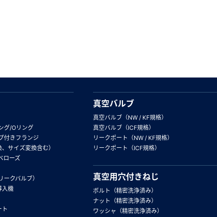
真空バルブ
真空バルブ（NW / KF規格）
ング/Oリング
真空バルブ（ICF規格）
プ付きフランジ
リークポート（NW / KF規格）
換、サイズ変換含む）
リークポート（ICF規格）
ベローズ
真空用穴付きねじ
リークバルブ）
導入機
ボルト（精密洗浄済み）
ナット（精密洗浄済み）
ート
ワッシャ（精密洗浄済み）