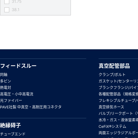
31.75
38.1
フィードスルー
真空配管部品
同軸
クランプ/ボルト
多ピン
ガスケット/センターリ
熱電対
ブランクフランジ/パイ
高電圧・小中高電流
各種配管部品（規格変
光ファイバー
フレキシブルチューブ/
PAVE社製 中真空・高耐圧用コネクタ
真空排気ホース
バルブ/リークポート（
水冷・ガス・液体窒素
絶縁碍子
CeFiX®システム
両面エッジラジアルポ
チューブエンド