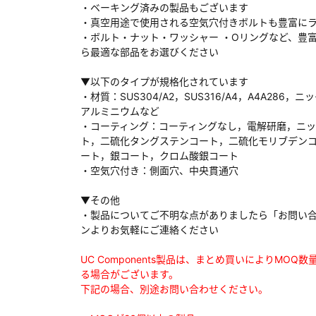
・ベーキング済みの製品もございます
・真空用途で使用される空気穴付きボルトも豊富に
・ボルト・ナット・ワッシャー ・Oリングなど、豊
ら最適な部品をお選びください
ダウンロードする
▼以下のタイプが規格化されています
・材質：SUS304/A2，SUS316/A4，A4A286，ニ
アルミニウムなど
）
・コーティング：コーティングなし，電解研磨，ニ
ト，二硫化タングステンコート，二硫化モリブデン
、数日間かかる場合があります。
ート，銀コート，クロム酸銀コート
・空気穴付き：側面穴、中央貫通穴
▼その他
・製品についてご不明な点がありましたら「お問い
ンよりお気軽にご連絡ください
UC Components製品は、まとめ買いによりMOQ
る場合がございます。
下記の場合、別途お問い合わせください。