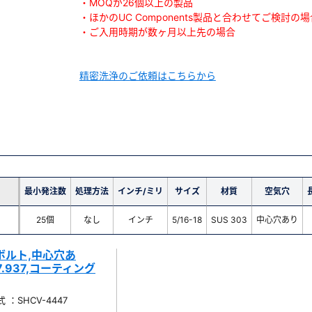
・MOQが26個以上の製品
・ほかのUC Components製品と合わせてご検討の場
・ご入用時期が数ヶ月以上先の場合
精密洗浄のご依頼はこちらから
最小発注数
処理方法
インチ/ミリ
サイズ
材質
空気穴
25個
なし
インチ
5/16-18
SUS 303
中心穴あり
ボルト,中心穴あ
L=7.937,コーティング
 ：SHCV-4447