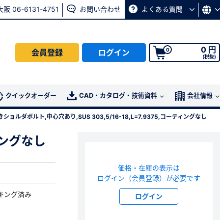
大阪 06-6131-4751
お問い合わせ
よくある質問
0 円
0
会員登録
ログイン
(税抜)
会員の方はこちら
クイックオーダー
CAD・カタログ・技術資料
会社情報
ショルダボルト,中心穴あり,SUS 303,5/16-18,L=7.9375,コーティングなし
ログイン
ィングなし
パスワード再発行ページ
へ
価格・在庫の表示は
、
お問い合わせページ
よりお問い合わせください
ログイン（会員登録）が必要です
キング済み
ログイン