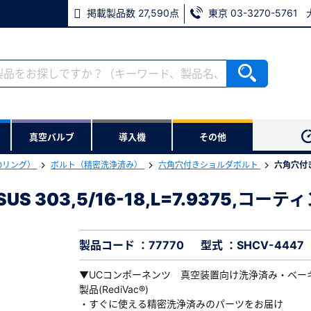
掲載製品数 27,590点
東京 03-3270-5761
RoHS2適合報告書のダウンロード
ない方
真空バルブ
導入機
その他
用いただけます。
Oリング）
ボルト（精密洗浄済み）
六角穴付きショルダボルト
六角穴付き
ウンロードをします。
303,5/16-18,L=7.9375,コーテ
 303,5/16-18,L=7.9375,コーティングなし
※パスワードをお忘れの方は、
※メールアドレスを忘れた方は
製品コード ：77770
型式 ：SHCV-4447
▼UCコンポーネンツ 真空装置向け洗浄済み・ベー
製品(RediVac®)
・すぐに使える精密洗浄済みのパーツをお届け
必須