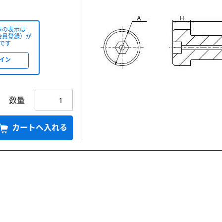
庫の表示は
会員登録）が
です
イン
数量
カートへ入れる