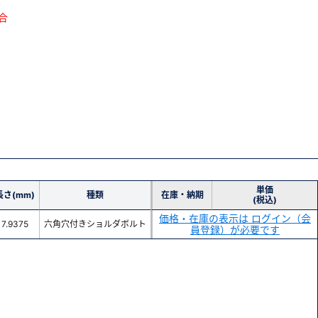
合
単価
長さ(mm)
種類
在庫・納期
(税込)
価格・在庫の表示は ログイン（会
7.9375
六角穴付きショルダボルト
員登録）が必要です