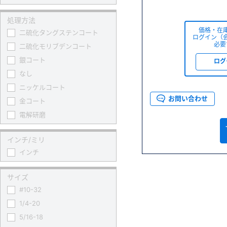
処理方法
価格・在
二硫化タングステンコート
ログイン（
必要
二硫化モリブデンコート
銀コート
ログ
なし
ニッケルコート
お問い合わせ
金コート
電解研磨
インチ/ミリ
インチ
サイズ
#10-32
1/4-20
5/16-18