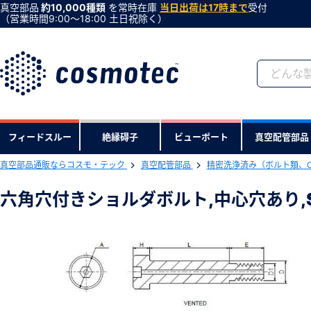
真空部品
約10,000種類
を常時在庫
当日出荷は17時まで
受付
（営業時間9:00〜18:00 土日祝除く）
会員登録がお済みで
フィードスルー
絶縁碍子
ビューポート
真空配管部品
会員登録をすれば、便利な機能がご利
真空部品通販ならコスモ・テック
真空配管部品
精密洗浄済み（ボルト類、
下記製品のRoHS2適合報告書のダ
六角穴付きショルダボルト,中心穴あり,SUS 
六角穴付きショルダボルト,中心穴あり,SUS
型式 ：SHCV-4447
製品コード ：77770
会社・学校・研究機関名