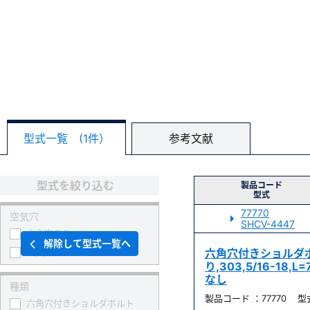
型式一覧 (1件）
参考文献
型式を絞り込む
製品コード
型式
77770
空気穴
SHCV-4447
中心穴あり
解除して型式一覧へ
空気穴なし
六角穴付きショルダ
り,303,5/16-18,
なし
種類
製品コード ：77770 型式
六角穴付きショルダボルト