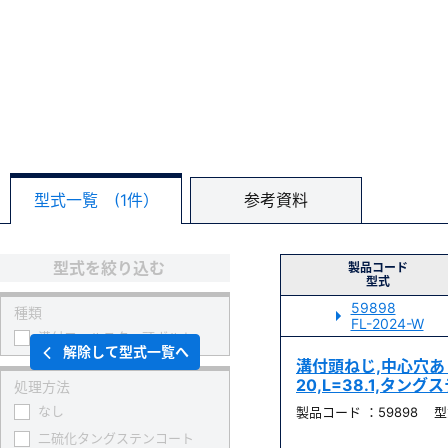
型式一覧 (1件）
参考資料
型式を絞り込む
製品コード
型式
59898
種類
FL-2024-W
溝付フィルスター頭ボルト
解除して型式一覧へ
溝付頭ねじ,中心穴あり, 
20,L=38.1,タン
処理方法
なし
製品コード ：59898 型式
二硫化タングステンコート