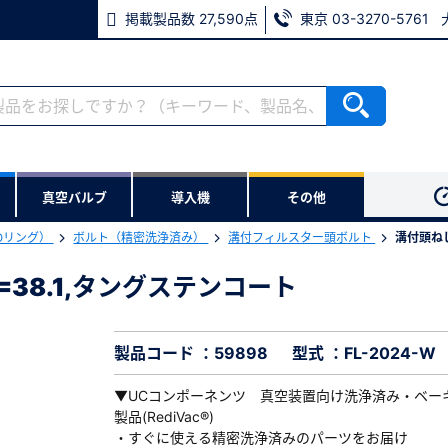
掲載製品数 27,590点
東京 03-3270-5761
RoHS2適合報告書のダウンロード
ない方
真空バルブ
導入機
その他
用いただけます。
Oリング）
ボルト（精密洗浄済み）
溝付フィルスター頭ボルト
溝付頭ねじ,
ウンロードをします。
,L=38.1,タングステンコート
0,L=38.1,タングステンコート
※パスワードをお忘れの方は、
※メールアドレスを忘れた方は
製品コード ：59898
型式 ：FL-2024-W
▼UCコンポーネンツ 真空装置向け洗浄済み・ベー
製品(RediVac®)
・すぐに使える精密洗浄済みのパーツをお届け
必須