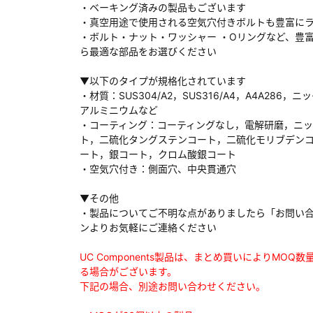
・ベーキング済みの製品もございます
・真空用途で使用される空気穴付きボルトも豊富に
・ボルト・ナット・ワッシャー ・Oリングなど、豊
ら最適な部品をお選びください
ダウンロードする
▼以下のタイプが規格化されています
・材質：SUS304/A2，SUS316/A4，A4A286，ニ
アルミニウムなど
）
・コーティング：コーティングなし，電解研磨，ニ
ト，二硫化タングステンコート，二硫化モリブデン
、数日間かかる場合があります。
ート，銀コート，クロム酸銀コート
・空気穴付き：側面穴、中央貫通穴
▼その他
・製品についてご不明な点がありましたら「お問い
ンよりお気軽にご連絡ください
UC Components製品は、まとめ買いによりMOQ
る場合がございます。
下記の場合、別途お問い合わせください。