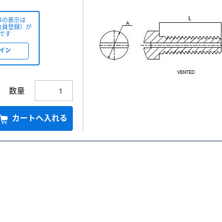
庫の表示は
会員登録）が
です
イン
数量
カートへ入れる