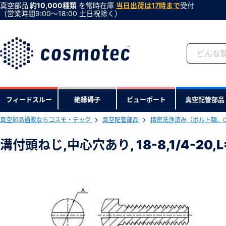
真空部品
約10,000種類
を常時在庫
当日出荷は17時まで
受付
（営業時間9:00〜18:00 土日祝除く）
会員登録がお済みで
フィードスルー
絶縁碍子
ビューポート
真空配管部品
会員登録をすれば、便利な機能がご利
真空部品通販ならコスモ・テック
真空配管部品
精密洗浄済み（ボルト類、
下記製品のRoHS2適合報告書のダ
溝付頭ねじ,中心穴あり, 18-8,1/4-20
溝付頭ねじ,中心穴あり, 18-8,1/4-2
型式 ：FL-2024-W
製品コード ：59898
会社・学校・研究機関名