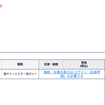
合
単価
種類
在庫・納期
(税込)
価格・在庫の表示は ログイン（会員登
8
溝付フィルスター頭ボルト
録）が必要です