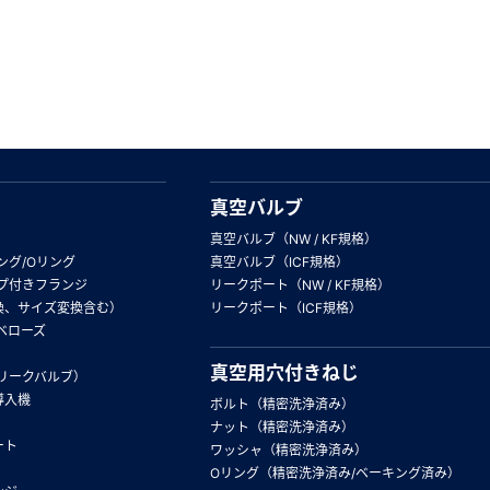
真空バルブ
真空バルブ（NW / KF規格）
ング/Oリング
真空バルブ（ICF規格）
プ付きフランジ
リークポート（NW / KF規格）
換、サイズ変換含む）
リークポート（ICF規格）
ベローズ
真空用穴付きねじ
リークバルブ）
導入機
ボルト（精密洗浄済み）
ナット（精密洗浄済み）
ート
ワッシャ（精密洗浄済み）
Oリング（精密洗浄済み/ベーキング済み）