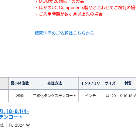
・MOQが26個以上の製品
・ほかのUC Components製品と合わせてご検討の場
・ご入用時期が数ヶ月以上先の場合
精密洗浄のご依頼はこちらから
最小発注数
処理方法
インチ/ミリ
サイズ
材質
25個
二硫化タングステンコート
インチ
1/4-20
SUS 18-
18-8,1/4-
グステンコート
 ：FL-2024-W