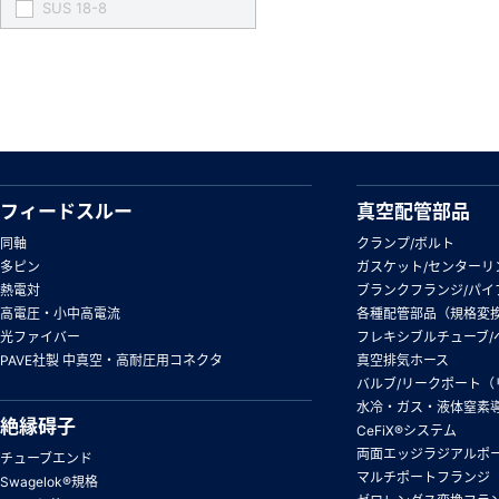
SUS 18-8
フィードスルー
真空配管部品
同軸
クランプ/ボルト
多ピン
ガスケット/センターリ
熱電対
ブランクフランジ/パイ
高電圧・小中高電流
各種配管部品（規格変
光ファイバー
フレキシブルチューブ/
PAVE社製 中真空・高耐圧用コネクタ
真空排気ホース
バルブ/リークポート（
水冷・ガス・液体窒素
絶縁碍子
CeFiX®システム
両面エッジラジアルポ
チューブエンド
マルチポートフランジ
Swagelok®規格