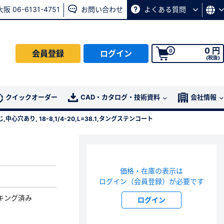
大阪 06-6131-4751
お問い合わせ
よくある質問
0 円
0
会員登録
ログイン
(税抜)
会員の方はこちら
クイックオーダー
CAD・カタログ・技術資料
会社情報
中心穴あり, 18-8,1/4-20,L=38.1,タングステンコート
ログイン
パスワード再発行ページ
へ
価格・在庫の表示は
、
お問い合わせページ
よりお問い合わせください
ログイン（会員登録）が必要です
キング済み
ログイン