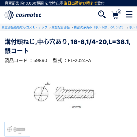
真空部品
約10,000種類
を常時在庫
当日出荷は17時まで
受付
0
RoHS2適合報告書のダウンロード
真空部品通販ならコスモ・テック
下記製品のRoHS2適合報告書のダウンロードをします。
真空配管部品
精密洗浄済み（ボルト類、Oリング）
ボル
溝付頭ねじ,中心穴あり, 18-8,1/4-20,L=38.1,
溝付頭ねじ,中心穴あり, 18-8,1/4-
銀コート
20,L=38.1,銀コート
会員登録がお済みでない方
型式 ：FL-2024-A
製品コード ：59890
製品コード ：59890
型式 ：FL-2024-A
会員登録をすれば、便利な機能がご利用いただけ
ます。
会社・学校・研究機関名
必須
ダウンロードする