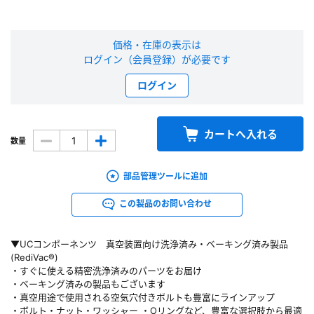
新規会員登録（無料）
価格・在庫の表示は
※新規会員登録をお申し込み頂いてから本登録となるまで、数日間かかる場合
ログイン（会員登録）が必要です
があります。また当社の判断によりお断りする場合があります。
ログイン
会員の方はこちら
カートへ入れる
数量
ログイン
部品管理ツールに追加
※パスワードをお忘れの方は、
パスワード再発行ページ
へ
※メールアドレスを忘れた方は、
お問い合わせページ
よりお問い合わせくださ
この製品のお問い合わせ
い
▼UCコンポーネンツ 真空装置向け洗浄済み・ベーキング済み製品
(RediVac®)
・すぐに使える精密洗浄済みのパーツをお届け
・ベーキング済みの製品もございます
・真空用途で使用される空気穴付きボルトも豊富にラインアップ
・ボルト・ナット・ワッシャー ・Oリングなど、豊富な選択肢から最適