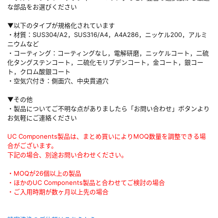
な部品をお選びください
▼以下のタイプが規格化されています
・材質：SUS304/A2，SUS316/A4，A4A286，ニッケル200，アルミ
ニウムなど
・コーティング：コーティングなし，電解研磨，ニッケルコート，二硫
化タングステンコート，二硫化モリブデンコート，金コート，銀コー
ト，クロム酸銀コート
・空気穴付き：側面穴、中央貫通穴
▼その他
・製品についてご不明な点がありましたら「お問い合わせ」ボタンより
お気軽にご連絡ください
UC Components製品は、まとめ買いによりMOQ数量を調整できる場
合がございます。
下記の場合、別途お問い合わせください。
・MOQが26個以上の製品
・ほかのUC Components製品と合わせてご検討の場合
・ご入用時期が数ヶ月以上先の場合