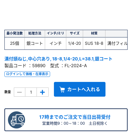
最小発注数
処理方法
インチ/ミリ
サイズ
材質
種
25個
銀コート
インチ
1/4-20
SUS 18-8
溝付フィルス
溝付頭ねじ,中心穴あり, 18-8,1/4-20,L=38.1,銀コート
製品コード ：59890 型式 ：FL-2024-A
ログインして価格・在庫表示
カートへ入れる
数量
17時までのご注文で当日出荷受付
営業時間9：00～18：00 土日祝除く