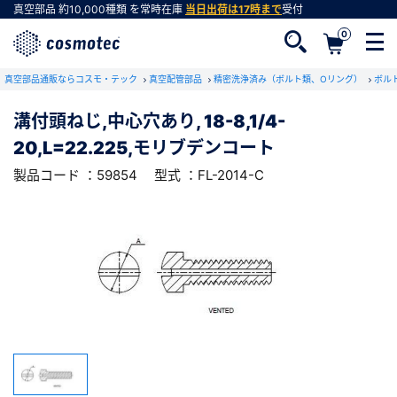
真空部品
約10,000種類
を常時在庫
当日出荷は17時まで
受付
0
RoHS2適合報告書のダウンロード
真空部品通販ならコスモ・テック
下記製品のRoHS2適合報告書のダウンロードをします。
真空配管部品
精密洗浄済み（ボルト類、Oリング）
ボル
溝付頭ねじ,中心穴あり, 18-8,1/4-
溝付頭ねじ,中心穴あり, 18-8,1/4-
20,L=22.225,モリブデンコート
20,L=22.225,モリブデンコート
会員登録がお済みでない方
型式 ：FL-2014-C
製品コード ：59854
製品コード ：59854
型式 ：FL-2014-C
会員登録をすれば、便利な機能がご利用いただけ
ます。
会社・学校・研究機関名
必須
ダウンロードする