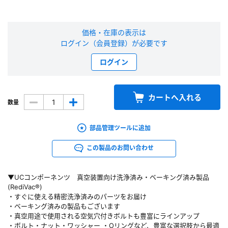
新規会員登録（無料）
価格・在庫の表示は
※新規会員登録をお申し込み頂いてから本登録となるまで、数日間かかる場合
ログイン（会員登録）が必要です
があります。また当社の判断によりお断りする場合があります。
ログイン
会員の方はこちら
カートへ入れる
数量
ログイン
部品管理ツールに追加
※パスワードをお忘れの方は、
パスワード再発行ページ
へ
※メールアドレスを忘れた方は、
お問い合わせページ
よりお問い合わせくださ
この製品のお問い合わせ
い
▼UCコンポーネンツ 真空装置向け洗浄済み・ベーキング済み製品
(RediVac®)
・すぐに使える精密洗浄済みのパーツをお届け
・ベーキング済みの製品もございます
・真空用途で使用される空気穴付きボルトも豊富にラインアップ
・ボルト・ナット・ワッシャー ・Oリングなど、豊富な選択肢から最適