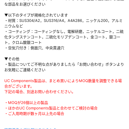
な部品をお選びください
▼以下のタイプが規格化されています
・材質：SUS304/A2，SUS316/A4，A4A286，ニッケル200，アルミ
ニウムなど
・コーティング：コーティングなし，電解研磨，ニッケルコート，二硫
化タングステンコート，二硫化モリブデンコート，金コート，銀コー
ト，クロム酸銀コート
・空気穴付き：側面穴、中央貫通穴
▼その他
・製品についてご不明な点がありましたら「お問い合わせ」ボタンより
お気軽にご連絡ください
UC Components製品は、まとめ買いによりMOQ数量を調整できる場
合がございます。
下記の場合、別途お問い合わせください。
・MOQが26個以上の製品
・ほかのUC Components製品と合わせてご検討の場合
・ご入用時期が数ヶ月以上先の場合