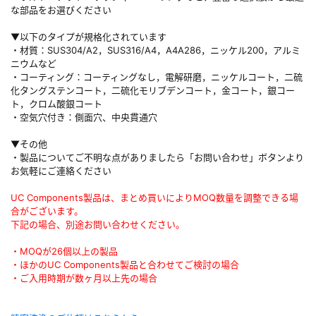
な部品をお選びください
▼以下のタイプが規格化されています
・材質：SUS304/A2，SUS316/A4，A4A286，ニッケル200，アルミ
ニウムなど
・コーティング：コーティングなし，電解研磨，ニッケルコート，二硫
化タングステンコート，二硫化モリブデンコート，金コート，銀コー
ト，クロム酸銀コート
・空気穴付き：側面穴、中央貫通穴
▼その他
・製品についてご不明な点がありましたら「お問い合わせ」ボタンより
お気軽にご連絡ください
UC Components製品は、まとめ買いによりMOQ数量を調整できる場
合がございます。
下記の場合、別途お問い合わせください。
・MOQが26個以上の製品
・ほかのUC Components製品と合わせてご検討の場合
・ご入用時期が数ヶ月以上先の場合