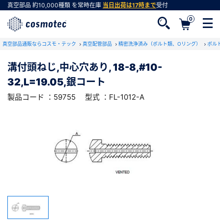
真空部品
約10,000種類
を常時在庫
当日出荷は17時まで
受付
0
RoHS2適合報告書のダウンロード
真空部品通販ならコスモ・テック
下記製品のRoHS2適合報告書のダウンロードをします。
真空配管部品
精密洗浄済み（ボルト類、Oリング）
ボル
溝付頭ねじ,中心穴あり, 18-8,#10-
溝付頭ねじ,中心穴あり, 18-8,#10-
32,L=19.05,銀コート
32,L=19.05,銀コート
会員登録がお済みでない方
型式 ：FL-1012-A
製品コード ：59755
製品コード ：59755
型式 ：FL-1012-A
会員登録をすれば、便利な機能がご利用いただけ
ます。
会社・学校・研究機関名
必須
ダウンロードする