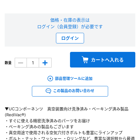
新規会員登録（無料）
価格・在庫の表示は
※新規会員登録をお申し込み頂いてから本登録となるまで、数日間かかる場合
ログイン（会員登録）が必要です
があります。また当社の判断によりお断りする場合があります。
ログイン
会員の方はこちら
カートへ入れる
数量
ログイン
部品管理ツールに追加
※パスワードをお忘れの方は、
パスワード再発行ページ
へ
※メールアドレスを忘れた方は、
お問い合わせページ
よりお問い合わせくださ
この製品のお問い合わせ
い
▼UCコンポーネンツ 真空装置向け洗浄済み・ベーキング済み製品
(RediVac®)
・すぐに使える精密洗浄済みのパーツをお届け
・ベーキング済みの製品もございます
・真空用途で使用される空気穴付きボルトも豊富にラインアップ
・ボルト・ナット・ワッシャー ・Oリングなど、豊富な選択肢から最適