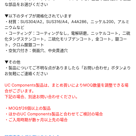
な部品をお選びください
▼以下のタイプが規格化されています
・材質：SUS304/A2，SUS316/A4，A4A286，ニッケル200，アルミ
ニウムなど
・コーティング：コーティングなし，電解研磨，ニッケルコート，二硫
化タングステンコート，二硫化モリブデンコート，金コート，銀コー
ト，クロム酸銀コート
・空気穴付き：側面穴、中央貫通穴
▼その他
・製品についてご不明な点がありましたら「お問い合わせ」ボタンより
お気軽にご連絡ください
UC Components製品は、まとめ買いによりMOQ数量を調整できる場
合がございます。
下記の場合、別途お問い合わせください。
・MOQが26個以上の製品
・ほかのUC Components製品と合わせてご検討の場合
・ご入用時期が数ヶ月以上先の場合