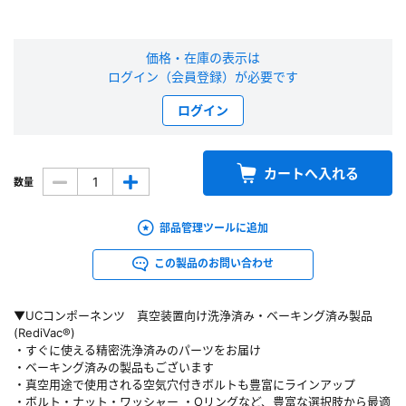
新規会員登録（無料）
価格・在庫の表示は
※新規会員登録をお申し込み頂いてから本登録となるまで、数日間かかる場合
ログイン（会員登録）が必要です
があります。また当社の判断によりお断りする場合があります。
ログイン
会員の方はこちら
カートへ入れる
数量
ログイン
部品管理ツールに追加
※パスワードをお忘れの方は、
パスワード再発行ページ
へ
※メールアドレスを忘れた方は、
お問い合わせページ
よりお問い合わせくださ
この製品のお問い合わせ
い
▼UCコンポーネンツ 真空装置向け洗浄済み・ベーキング済み製品
(RediVac®)
・すぐに使える精密洗浄済みのパーツをお届け
・ベーキング済みの製品もございます
・真空用途で使用される空気穴付きボルトも豊富にラインアップ
・ボルト・ナット・ワッシャー ・Oリングなど、豊富な選択肢から最適