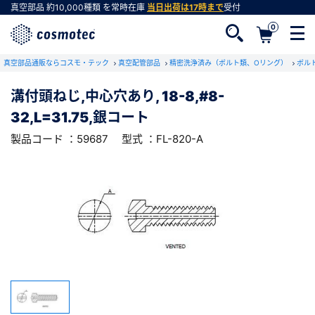
真空部品
約10,000種類
を常時在庫
当日出荷は17時まで
受付
0
RoHS2適合報告書のダウンロード
真空部品通販ならコスモ・テック
下記製品のRoHS2適合報告書のダウンロードをします。
真空配管部品
精密洗浄済み（ボルト類、Oリング）
ボル
溝付頭ねじ,中心穴あり, 18-8,#8-
溝付頭ねじ,中心穴あり, 18-8,#8-
32,L=31.75,銀コート
32,L=31.75,銀コート
会員登録がお済みでない方
型式 ：FL-820-A
製品コード ：59687
製品コード ：59687
型式 ：FL-820-A
会員登録をすれば、便利な機能がご利用いただけ
ます。
会社・学校・研究機関名
必須
ダウンロードする