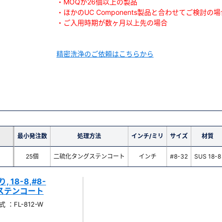
・MOQが26個以上の製品
・ほかのUC Components製品と合わせてご検討の場
・ご入用時期が数ヶ月以上先の場合
精密洗浄のご依頼はこちらから
最小発注数
処理方法
インチ/ミリ
サイズ
材質
25個
二硫化タングステンコート
インチ
#8-32
SUS 18-8
18-8,#8-
ングステンコート
 ：FL-812-W