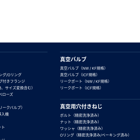
真空バルブ
真空バルブ（NW / KF規格）
ング/Oリング
真空バルブ（ICF規格）
プ付きフランジ
リークポート（NW / KF規格）
換、サイズ変換含む）
リークポート（ICF規格）
ベローズ
真空用穴付きねじ
リークバルブ）
導入機
ボルト（精密洗浄済み）
ナット（精密洗浄済み）
ート
ワッシャ（精密洗浄済み）
Oリング（精密洗浄済み/ベーキング済み）