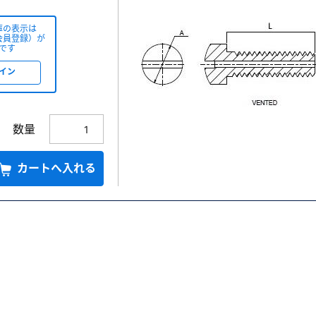
庫の表示は
会員登録）が
です
イン
数量
カートへ入れる