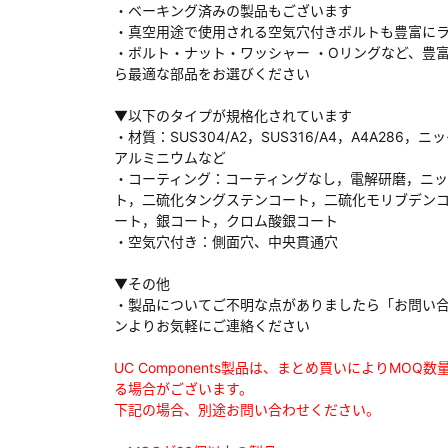
・ベーキング済みの製品もございます
・真空用途で使用される空気穴付きボルトも豊富に
・ボルト・ナット・ワッシャー ・Oリングなど、豊
ら最適な部品をお選びください
ダウンロードする
▼以下のタイプが規格化されています
・材質：SUS304/A2，SUS316/A4，A4A286，ニ
アルミニウムなど
）
・コーティング：コーティングなし，電解研磨，ニ
ト，二硫化タングステンコート，二硫化モリブデン
、数日間かかる場合があります。
ート，銀コート，クロム酸銀コート
・空気穴付き：側面穴、中央貫通穴
▼その他
・製品についてご不明な点がありましたら「お問い
ンよりお気軽にご連絡ください
UC Components製品は、まとめ買いによりMOQ
る場合がございます。
下記の場合、別途お問い合わせください。