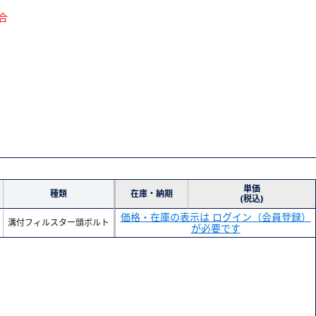
合
単価
種類
在庫・納期
(税込)
価格・在庫の表示は ログイン（会員登録）
溝付フィルスター頭ボルト
が必要です