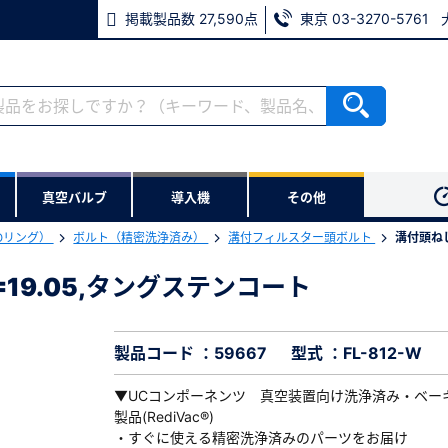
掲載製品数 27,590点
東京 03-3270-5761
RoHS2適合報告書のダウンロード
ない方
真空バルブ
導入機
その他
用いただけます。
Oリング）
ボルト（精密洗浄済み）
溝付フィルスター頭ボルト
溝付頭ねじ
ウンロードをします。
L=19.05,タングステンコート
,L=19.05,タングステンコート
※パスワードをお忘れの方は、
※メールアドレスを忘れた方は
製品コード ：59667
型式 ：FL-812-W
▼UCコンポーネンツ 真空装置向け洗浄済み・ベー
製品(RediVac®)
・すぐに使える精密洗浄済みのパーツをお届け
必須