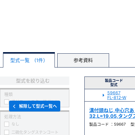
型式一覧 (1件）
参考資料
型式を絞り込む
製品コード
型式
59667
種類
FL-812-W
溝付フィルスター頭ボルト
解除して型式一覧へ
溝付頭ねじ,中心穴あり, 
32,L=19.05,タ
処理方法
なし
製品コード ：59667 型式
二硫化タングステンコート