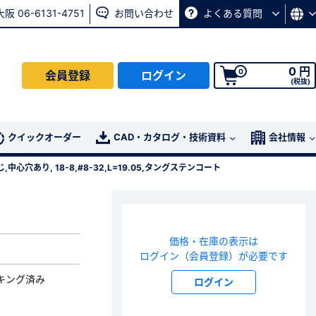
大阪 06-6131-4751
お問い合わせ
よくある質問
0 円
0
会員登録
ログイン
(税抜)
会員の方はこちら
クイックオーダー
CAD・カタログ・技術資料
会社情報
,中心穴あり, 18-8,#8-32,L=19.05,タングステンコート
ログイン
パスワード再発行ページ
へ
価格・在庫の表示は
、
お問い合わせページ
よりお問い合わせください
ログイン（会員登録）が必要です
キング済み
ログイン