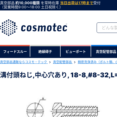
真空部品
約10,000種類
を常時在庫
当日出荷は17時まで
受付
（営業時間9:00〜18:00 土日祝除く）
会員登録がお済みで
フィードスルー
絶縁碍子
ビューポート
真空配管部品
会員登録をすれば、便利な機能がご利
真空部品通販ならコスモ・テック
真空配管部品
精密洗浄済み（ボルト類、
下記製品のRoHS2適合報告書のダ
溝付頭ねじ,中心穴あり, 18-8,#8-32,
溝付頭ねじ,中心穴あり, 18-8,#8-32
型式 ：FL-812-W
製品コード ：59667
会社・学校・研究機関名