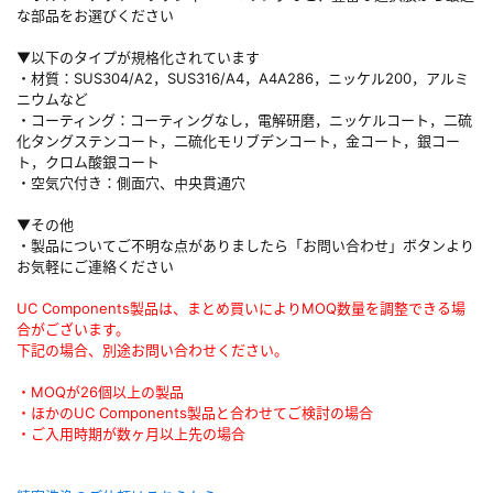
な部品をお選びください
▼以下のタイプが規格化されています
・材質：SUS304/A2，SUS316/A4，A4A286，ニッケル200，アルミ
ニウムなど
・コーティング：コーティングなし，電解研磨，ニッケルコート，二硫
化タングステンコート，二硫化モリブデンコート，金コート，銀コー
ト，クロム酸銀コート
・空気穴付き：側面穴、中央貫通穴
▼その他
・製品についてご不明な点がありましたら「お問い合わせ」ボタンより
お気軽にご連絡ください
UC Components製品は、まとめ買いによりMOQ数量を調整できる場
合がございます。
下記の場合、別途お問い合わせください。
・MOQが26個以上の製品
・ほかのUC Components製品と合わせてご検討の場合
・ご入用時期が数ヶ月以上先の場合