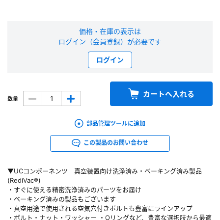
新規会員登録（無料）
価格・在庫の表示は
※新規会員登録をお申し込み頂いてから本登録となるまで、数日間かかる場合
ログイン（会員登録）が必要です
があります。また当社の判断によりお断りする場合があります。
ログイン
会員の方はこちら
カートへ入れる
数量
ログイン
部品管理ツールに追加
※パスワードをお忘れの方は、
パスワード再発行ページ
へ
※メールアドレスを忘れた方は、
お問い合わせページ
よりお問い合わせくださ
この製品のお問い合わせ
い
▼UCコンポーネンツ 真空装置向け洗浄済み・ベーキング済み製品
(RediVac®)
・すぐに使える精密洗浄済みのパーツをお届け
・ベーキング済みの製品もございます
・真空用途で使用される空気穴付きボルトも豊富にラインアップ
・ボルト・ナット・ワッシャー ・Oリングなど、豊富な選択肢から最適