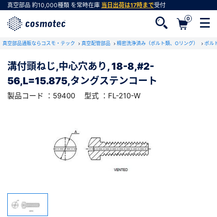
真空部品
約10,000種類
を常時在庫
当日出荷は17時まで
受付
0
RoHS2適合報告書のダウンロード
真空部品通販ならコスモ・テック
下記製品のRoHS2適合報告書のダウンロードをします。
真空配管部品
精密洗浄済み（ボルト類、Oリング）
ボル
溝付頭ねじ,中心穴あり, 18-8,#2-
溝付頭ねじ,中心穴あり, 18-8,#2-
56,L=15.875,タングステンコート
56,L=15.875,タングステンコート
会員登録がお済みでない方
型式 ：FL-210-W
製品コード ：59400
製品コード ：59400
型式 ：FL-210-W
会員登録をすれば、便利な機能がご利用いただけ
ます。
会社・学校・研究機関名
必須
ダウンロードする