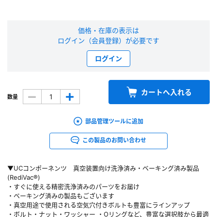
新規会員登録（無料）
価格・在庫の表示は
ログイン（会員登録）が必要です
※新規会員登録をお申し込み頂いてから本登録となるまで、数日間かかる場合
があります。また当社の判断によりお断りする場合があります。
ログイン
会員の方はこちら
カートへ入れる
数量
ログイン
部品管理ツールに追加
※パスワードをお忘れの方は、
パスワード再発行ページ
へ
※メールアドレスを忘れた方は、
お問い合わせページ
よりお問い合わせくださ
この製品のお問い合わせ
い
▼UCコンポーネンツ 真空装置向け洗浄済み・ベーキング済み製品
(RediVac®)
・すぐに使える精密洗浄済みのパーツをお届け
・ベーキング済みの製品もございます
・真空用途で使用される空気穴付きボルトも豊富にラインアップ
・ボルト・ナット・ワッシャー ・Oリングなど、豊富な選択肢から最適