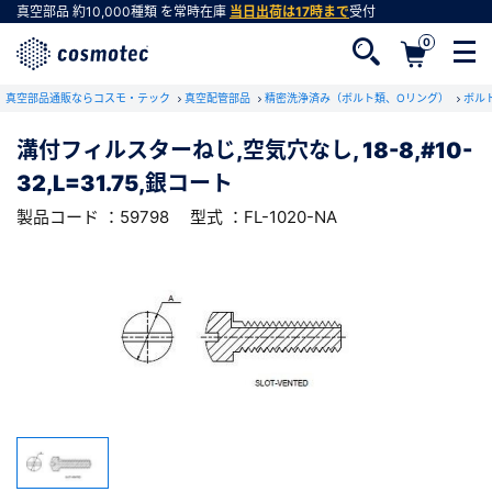
真空部品
約10,000種類
を常時在庫
当日出荷は17時まで
受付
0
RoHS2適合報告書のダウンロード
真空部品通販ならコスモ・テック
下記製品のRoHS2適合報告書のダウンロードをします。
真空配管部品
精密洗浄済み（ボルト類、Oリング）
ボル
溝付フィルスターねじ,空気穴なし, 18-8,#10-
溝付フィルスターねじ,空気穴なし, 18-
32,L=31.75,銀コート
8,#10-32,L=31.75,銀コート
会員登録がお済みでない方
型式 ：FL-1020-NA
製品コード ：59798
製品コード ：59798
型式 ：FL-1020-NA
会員登録をすれば、便利な機能がご利用いただけ
ます。
会社・学校・研究機関名
必須
ダウンロードする