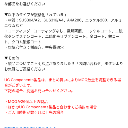
な部品をお選びください
▼以下のタイプが規格化されています
・材質：SUS304/A2，SUS316/A4，A4A286，ニッケル200，アルミ
ニウムなど
・コーティング：コーティングなし，電解研磨，ニッケルコート，二硫
化タングステンコート，二硫化モリブデンコート，金コート，銀コー
ト，クロム酸銀コート
・空気穴付き：側面穴、中央貫通穴
▼その他
・製品についてご不明な点がありましたら「お問い合わせ」ボタンより
お気軽にご連絡ください
UC Components製品は、まとめ買いによりMOQ数量を調整できる場
合がございます。
下記の場合、別途お問い合わせください。
・MOQが26個以上の製品
・ほかのUC Components製品と合わせてご検討の場合
・ご入用時期が数ヶ月以上先の場合