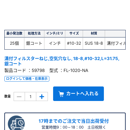
最小発注数
処理方法
インチ/ミリ
サイズ
材質
25個
銀コート
インチ
#10-32
SUS 18-8
溝付フィル
溝付フィルスターねじ,空気穴なし, 18-8,#10-32,L=31.75,
銀コート
製品コード ：59798 型式 ：FL-1020-NA
ログインして価格・在庫表示
カートへ入れる
数量
17時までのご注文で当日出荷受付
営業時間9：00～18：00 土日祝除く