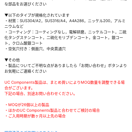
な部品をお選びください
▼以下のタイプが規格化されています
・材質：SUS304/A2，SUS316/A4，A4A286，ニッケル200，アルミ
ニウムなど
・コーティング：コーティングなし，電解研磨，ニッケルコート，二硫
化タングステンコート，二硫化モリブデンコート，金コート，銀コー
ト，クロム酸銀コート
・空気穴付き：側面穴、中央貫通穴
▼その他
・製品についてご不明な点がありましたら「お問い合わせ」ボタンより
お気軽にご連絡ください
UC Components製品は、まとめ買いによりMOQ数量を調整できる場
合がございます。
下記の場合、別途お問い合わせください。
・MOQが26個以上の製品
・ほかのUC Components製品と合わせてご検討の場合
・ご入用時期が数ヶ月以上先の場合