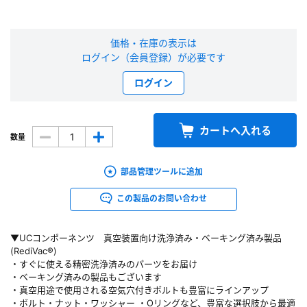
新規会員登録（無料）
価格・在庫の表示は
ログイン（会員登録）が必要です
※新規会員登録をお申し込み頂いてから本登録となるまで、数日間かかる場合
があります。また当社の判断によりお断りする場合があります。
ログイン
会員の方はこちら
カートへ入れる
数量
ログイン
部品管理ツールに追加
※パスワードをお忘れの方は、
パスワード再発行ページ
へ
※メールアドレスを忘れた方は、
お問い合わせページ
よりお問い合わせくださ
この製品のお問い合わせ
い
▼UCコンポーネンツ 真空装置向け洗浄済み・ベーキング済み製品
(RediVac®)
・すぐに使える精密洗浄済みのパーツをお届け
・ベーキング済みの製品もございます
・真空用途で使用される空気穴付きボルトも豊富にラインアップ
・ボルト・ナット・ワッシャー ・Oリングなど、豊富な選択肢から最適