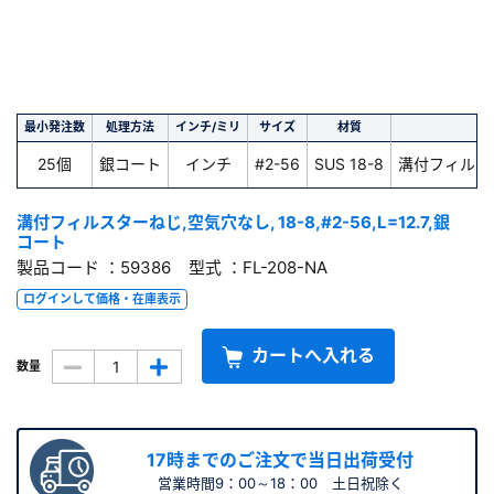
最小発注数
処理方法
インチ/ミリ
サイズ
材質
種
25個
銀コート
インチ
#2-56
SUS 18-8
溝付フィルス
溝付フィルスターねじ,空気穴なし, 18-8,#2-56,L=12.7,銀
コート
製品コード ：59386 型式 ：FL-208-NA
ログインして価格・在庫表示
カートへ入れる
数量
17時までのご注文で当日出荷受付
営業時間9：00～18：00 土日祝除く