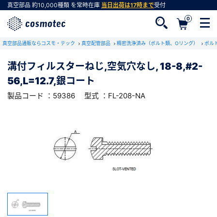
真空部品
約10,000種類
を常時在庫
当日出荷は17時まで
受付
0
RoHS2適合報告書のダウンロード
真空部品通販ならコスモ・テック
下記製品のRoHS2適合報告書のダウンロードをします。
真空配管部品
精密洗浄済み（ボルト類、Oリング）
ボル
溝付フィルスターねじ,空気穴なし, 18-8,#2-
溝付フィルスターねじ,空気穴なし, 18-
56,L=12.7,銀コート
8,#2-56,L=12.7,銀コート
会員登録がお済みでない方
型式 ：FL-208-NA
製品コード ：59386
製品コード ：59386
型式 ：FL-208-NA
会員登録をすれば、便利な機能がご利用いただけ
ます。
会社・学校・研究機関名
必須
ダウンロードする