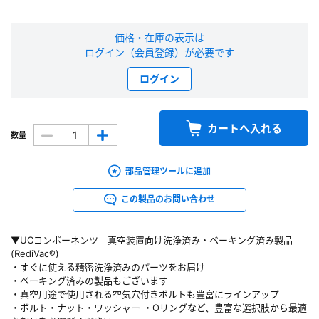
新規会員登録（無料）
価格・在庫の表示は
ログイン（会員登録）が必要です
※新規会員登録をお申し込み頂いてから本登録となるまで、数日間かかる場合
があります。また当社の判断によりお断りする場合があります。
ログイン
会員の方はこちら
カートへ入れる
数量
ログイン
部品管理ツールに追加
※パスワードをお忘れの方は、
パスワード再発行ページ
へ
この製品のお問い合わせ
※メールアドレスを忘れた方は、
お問い合わせページ
よりお問い合わせくださ
い
▼UCコンポーネンツ 真空装置向け洗浄済み・ベーキング済み製品
(RediVac®)
・すぐに使える精密洗浄済みのパーツをお届け
・ベーキング済みの製品もございます
・真空用途で使用される空気穴付きボルトも豊富にラインアップ
・ボルト・ナット・ワッシャー ・Oリングなど、豊富な選択肢から最適