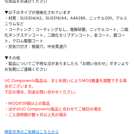
な部品をお選びください
▼以下のタイプが規格化されています
・材質：SUS304/A2，SUS316/A4，A4A286，ニッケル200，アルミ
ニウムなど
・コーティング：コーティングなし，電解研磨，ニッケルコート，二硫
化タングステンコート，二硫化モリブデンコート，金コート，銀コー
ト，クロム酸銀コート
・空気穴付き：側面穴、中央貫通穴
▼その他
・製品についてご不明な点がありましたら「お問い合わせ」ボタンより
お気軽にご連絡ください
UC Components製品は、まとめ買いによりMOQ数量を調整できる場
合がございます。
下記の場合、別途お問い合わせください。
・MOQが26個以上の製品
・ほかのUC Components製品と合わせてご検討の場合
・ご入用時期が数ヶ月以上先の場合
精密洗浄のご依頼はこちらから