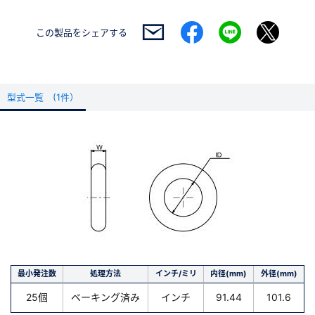
この製品を
シェアする
型式一覧 (1件）
最小発注数
処理方法
インチ/ミリ
内径(mm)
外径(mm)
25個
ベーキング済み
インチ
91.44
101.6