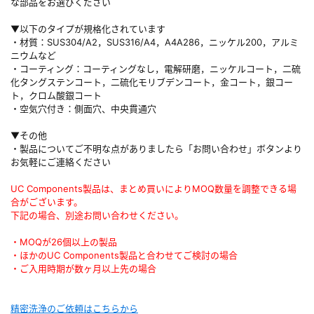
な部品をお選びください
▼以下のタイプが規格化されています
・材質：SUS304/A2，SUS316/A4，A4A286，ニッケル200，アルミ
ニウムなど
・コーティング：コーティングなし，電解研磨，ニッケルコート，二硫
化タングステンコート，二硫化モリブデンコート，金コート，銀コー
ト，クロム酸銀コート
・空気穴付き：側面穴、中央貫通穴
▼その他
・製品についてご不明な点がありましたら「お問い合わせ」ボタンより
お気軽にご連絡ください
UC Components製品は、まとめ買いによりMOQ数量を調整できる場
合がございます。
下記の場合、別途お問い合わせください。
・MOQが26個以上の製品
・ほかのUC Components製品と合わせてご検討の場合
・ご入用時期が数ヶ月以上先の場合
精密洗浄のご依頼はこちらから