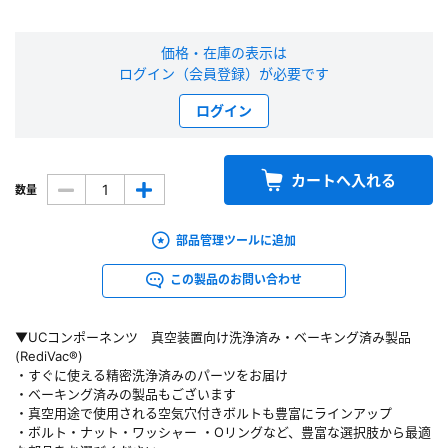
新規会員登録（無料）
価格・在庫の表示は
ログイン（会員登録）が必要です
※新規会員登録をお申し込み頂いてから本登録となるまで、数日間かかる場合
があります。また当社の判断によりお断りする場合があります。
ログイン
会員の方はこちら
カートへ入れる
数量
ログイン
部品管理ツールに追加
※パスワードをお忘れの方は、
パスワード再発行ページ
へ
この製品のお問い合わせ
※メールアドレスを忘れた方は、
お問い合わせページ
よりお問い合わせくださ
い
▼UCコンポーネンツ 真空装置向け洗浄済み・ベーキング済み製品
(RediVac®)
・すぐに使える精密洗浄済みのパーツをお届け
・ベーキング済みの製品もございます
・真空用途で使用される空気穴付きボルトも豊富にラインアップ
・ボルト・ナット・ワッシャー ・Oリングなど、豊富な選択肢から最適