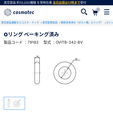
真空部品
約10,000種類
を常時在庫
当日出荷は17時まで
受付
0
RoHS2適合報告書のダウンロード
真空部品通販ならコスモ・テック
下記製品のRoHS2適合報告書のダウンロードをします。
真空配管部品
精密洗浄済み（ボルト類、Oリング）
Oリ
Oリング ベーキング済み
Oリング ベーキング済み
製品コード ：79183
型式 ：OVITB-342-BV
会員登録がお済みでない方
型式 ：OVITB-342-BV
製品コード ：79183
会員登録をすれば、便利な機能がご利用いただけ
ます。
会社・学校・研究機関名
必須
ダウンロードする