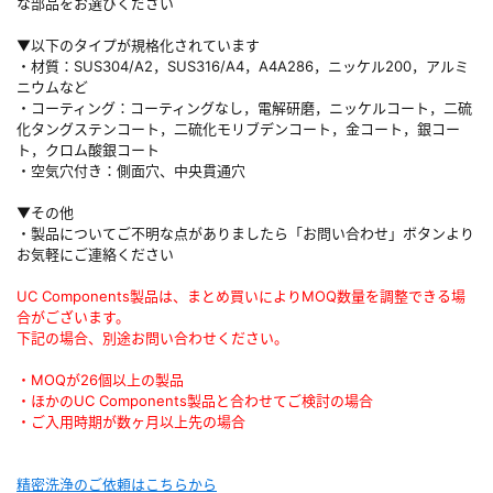
な部品をお選びください
▼以下のタイプが規格化されています
・材質：SUS304/A2，SUS316/A4，A4A286，ニッケル200，アルミ
ニウムなど
・コーティング：コーティングなし，電解研磨，ニッケルコート，二硫
化タングステンコート，二硫化モリブデンコート，金コート，銀コー
ト，クロム酸銀コート
・空気穴付き：側面穴、中央貫通穴
▼その他
・製品についてご不明な点がありましたら「お問い合わせ」ボタンより
お気軽にご連絡ください
UC Components製品は、まとめ買いによりMOQ数量を調整できる場
合がございます。
下記の場合、別途お問い合わせください。
・MOQが26個以上の製品
・ほかのUC Components製品と合わせてご検討の場合
・ご入用時期が数ヶ月以上先の場合
精密洗浄のご依頼はこちらから