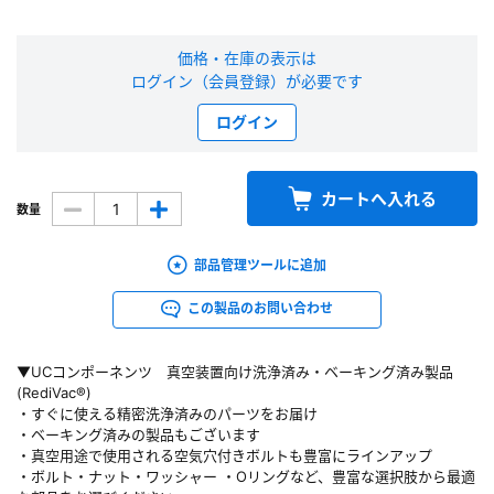
新規会員登録（無料）
価格・在庫の表示は
ログイン（会員登録）が必要です
※新規会員登録をお申し込み頂いてから本登録となるまで、数日間かかる場合
があります。また当社の判断によりお断りする場合があります。
ログイン
会員の方はこちら
カートへ入れる
数量
ログイン
部品管理ツールに追加
※パスワードをお忘れの方は、
パスワード再発行ページ
へ
この製品のお問い合わせ
※メールアドレスを忘れた方は、
お問い合わせページ
よりお問い合わせくださ
い
▼UCコンポーネンツ 真空装置向け洗浄済み・ベーキング済み製品
(RediVac®)
・すぐに使える精密洗浄済みのパーツをお届け
・ベーキング済みの製品もございます
・真空用途で使用される空気穴付きボルトも豊富にラインアップ
・ボルト・ナット・ワッシャー ・Oリングなど、豊富な選択肢から最適