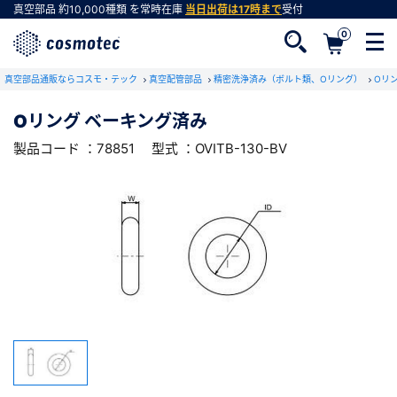
真空部品
約10,000種類
を常時在庫
当日出荷は17時まで
受付
0
RoHS2適合報告書のダウンロード
真空部品通販ならコスモ・テック
下記製品のRoHS2適合報告書のダウンロードをします。
真空配管部品
精密洗浄済み（ボルト類、Oリング）
Oリ
Oリング ベーキング済み
Oリング ベーキング済み
製品コード ：78851
型式 ：OVITB-130-BV
会員登録がお済みでない方
型式 ：OVITB-130-BV
製品コード ：78851
会員登録をすれば、便利な機能がご利用いただけ
ます。
会社・学校・研究機関名
必須
ダウンロードする