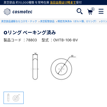
真空部品
約10,000種類
を常時在庫
当日出荷は17時まで
受付
0
RoHS2適合報告書のダウンロード
真空部品通販ならコスモ・テック
下記製品のRoHS2適合報告書のダウンロードをします。
真空配管部品
精密洗浄済み（ボルト類、Oリング）
Oリ
Oリング ベーキング済み
Oリング ベーキング済み
製品コード ：78803
型式 ：OVITB-106-BV
会員登録がお済みでない方
型式 ：OVITB-106-BV
製品コード ：78803
会員登録をすれば、便利な機能がご利用いただけ
ます。
会社・学校・研究機関名
必須
ダウンロードする