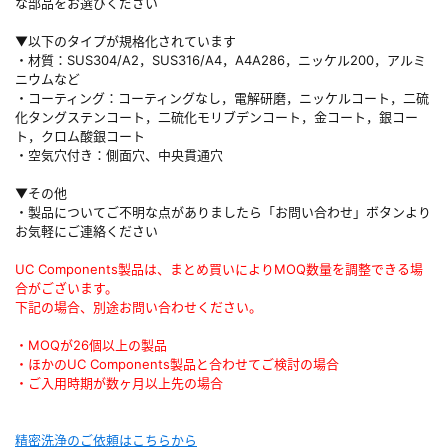
な部品をお選びください
▼以下のタイプが規格化されています
・材質：SUS304/A2，SUS316/A4，A4A286，ニッケル200，アルミ
ニウムなど
・コーティング：コーティングなし，電解研磨，ニッケルコート，二硫
化タングステンコート，二硫化モリブデンコート，金コート，銀コー
ト，クロム酸銀コート
・空気穴付き：側面穴、中央貫通穴
▼その他
・製品についてご不明な点がありましたら「お問い合わせ」ボタンより
お気軽にご連絡ください
UC Components製品は、まとめ買いによりMOQ数量を調整できる場
合がございます。
下記の場合、別途お問い合わせください。
・MOQが26個以上の製品
・ほかのUC Components製品と合わせてご検討の場合
・ご入用時期が数ヶ月以上先の場合
精密洗浄のご依頼はこちらから