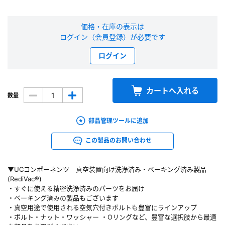
新規会員登録（無料）
価格・在庫の表示は
ログイン（会員登録）が必要です
※新規会員登録をお申し込み頂いてから本登録となるまで、数日間かかる場合
があります。また当社の判断によりお断りする場合があります。
ログイン
会員の方はこちら
カートへ入れる
数量
ログイン
部品管理ツールに追加
※パスワードをお忘れの方は、
パスワード再発行ページ
へ
この製品のお問い合わせ
※メールアドレスを忘れた方は、
お問い合わせページ
よりお問い合わせくださ
い
▼UCコンポーネンツ 真空装置向け洗浄済み・ベーキング済み製品
(RediVac®)
・すぐに使える精密洗浄済みのパーツをお届け
・ベーキング済みの製品もございます
・真空用途で使用される空気穴付きボルトも豊富にラインアップ
・ボルト・ナット・ワッシャー ・Oリングなど、豊富な選択肢から最適