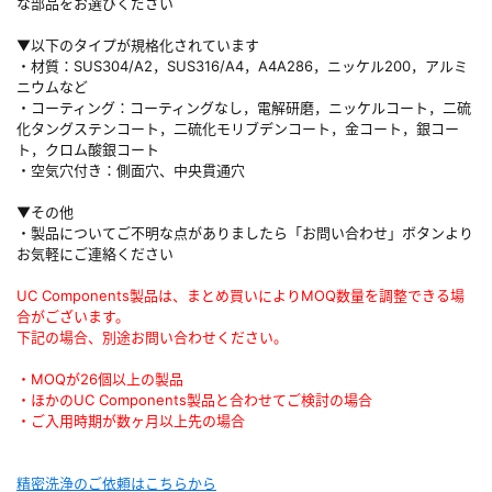
な部品をお選びください
▼以下のタイプが規格化されています
・材質：SUS304/A2，SUS316/A4，A4A286，ニッケル200，アルミ
ニウムなど
・コーティング：コーティングなし，電解研磨，ニッケルコート，二硫
化タングステンコート，二硫化モリブデンコート，金コート，銀コー
ト，クロム酸銀コート
・空気穴付き：側面穴、中央貫通穴
▼その他
・製品についてご不明な点がありましたら「お問い合わせ」ボタンより
お気軽にご連絡ください
UC Components製品は、まとめ買いによりMOQ数量を調整できる場
合がございます。
下記の場合、別途お問い合わせください。
・MOQが26個以上の製品
・ほかのUC Components製品と合わせてご検討の場合
・ご入用時期が数ヶ月以上先の場合
精密洗浄のご依頼はこちらから