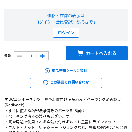
新規会員登録（無料）
価格・在庫の表示は
ログイン（会員登録）が必要です
※新規会員登録をお申し込み頂いてから本登録となるまで、数日間かかる場合
があります。また当社の判断によりお断りする場合があります。
ログイン
会員の方はこちら
カートへ入れる
数量
ログイン
部品管理ツールに追加
※パスワードをお忘れの方は、
パスワード再発行ページ
へ
この製品のお問い合わせ
※メールアドレスを忘れた方は、
お問い合わせページ
よりお問い合わせくださ
い
▼UCコンポーネンツ 真空装置向け洗浄済み・ベーキング済み製品
(RediVac®)
・すぐに使える精密洗浄済みのパーツをお届け
・ベーキング済みの製品もございます
・真空用途で使用される空気穴付きボルトも豊富にラインアップ
・ボルト・ナット・ワッシャー ・Oリングなど、豊富な選択肢から最適