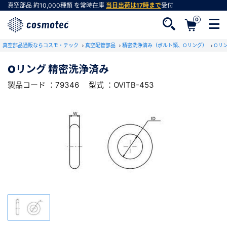
真空部品
約10,000種類
を常時在庫
当日出荷は17時まで
受付
0
RoHS2適合報告書のダウンロード
真空部品通販ならコスモ・テック
下記製品のRoHS2適合報告書のダウンロードをします。
真空配管部品
精密洗浄済み（ボルト類、Oリング）
Oリ
Oリング 精密洗浄済み
Oリング 精密洗浄済み
製品コード ：79346
型式 ：OVITB-453
会員登録がお済みでない方
型式 ：OVITB-453
製品コード ：79346
会員登録をすれば、便利な機能がご利用いただけ
ます。
会社・学校・研究機関名
必須
ダウンロードする