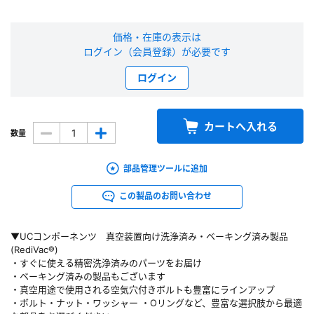
新規会員登録（無料）
価格・在庫の表示は
ログイン（会員登録）が必要です
※新規会員登録をお申し込み頂いてから本登録となるまで、数日間かかる場合
があります。また当社の判断によりお断りする場合があります。
ログイン
会員の方はこちら
カートへ入れる
数量
ログイン
部品管理ツールに追加
※パスワードをお忘れの方は、
パスワード再発行ページ
へ
この製品のお問い合わせ
※メールアドレスを忘れた方は、
お問い合わせページ
よりお問い合わせくださ
い
▼UCコンポーネンツ 真空装置向け洗浄済み・ベーキング済み製品
(RediVac®)
・すぐに使える精密洗浄済みのパーツをお届け
・ベーキング済みの製品もございます
・真空用途で使用される空気穴付きボルトも豊富にラインアップ
・ボルト・ナット・ワッシャー ・Oリングなど、豊富な選択肢から最適