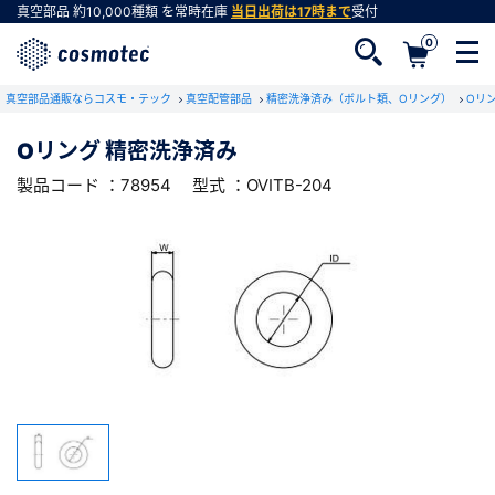
真空部品
約10,000種類
を常時在庫
当日出荷は17時まで
受付
0
RoHS2適合報告書のダウンロード
真空部品通販ならコスモ・テック
下記製品のRoHS2適合報告書のダウンロードをします。
真空配管部品
精密洗浄済み（ボルト類、Oリング）
Oリ
Oリング 精密洗浄済み
Oリング 精密洗浄済み
製品コード ：78954
型式 ：OVITB-204
会員登録がお済みでない方
型式 ：OVITB-204
製品コード ：78954
会員登録をすれば、便利な機能がご利用いただけ
ます。
会社・学校・研究機関名
必須
ダウンロードする