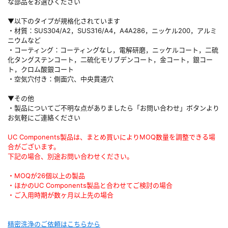
な部品をお選びください
▼以下のタイプが規格化されています
・材質：SUS304/A2，SUS316/A4，A4A286，ニッケル200，アルミ
ニウムなど
・コーティング：コーティングなし，電解研磨，ニッケルコート，二硫
化タングステンコート，二硫化モリブデンコート，金コート，銀コー
ト，クロム酸銀コート
・空気穴付き：側面穴、中央貫通穴
▼その他
・製品についてご不明な点がありましたら「お問い合わせ」ボタンより
お気軽にご連絡ください
UC Components製品は、まとめ買いによりMOQ数量を調整できる場
合がございます。
下記の場合、別途お問い合わせください。
・MOQが26個以上の製品
・ほかのUC Components製品と合わせてご検討の場合
・ご入用時期が数ヶ月以上先の場合
精密洗浄のご依頼はこちらから