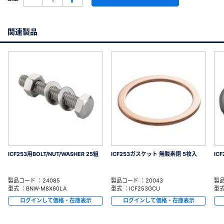
関連製品
ICF253用BOLT/NUT/WASHER 25組
ICF253ガスケット 無酸素銅 5枚入
IC
製品コード ：24085
製品コード ：20043
製品
型式 ：BNW-M8X60LA
型式 ：ICF253GCU
型式
ログインして価格・在庫表示
ログインして価格・在庫表示