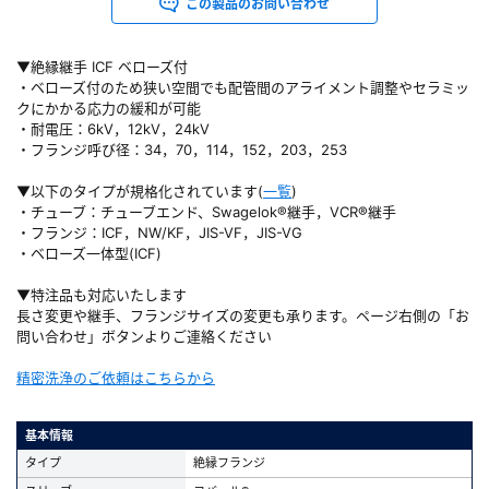
この製品のお問い合わせ
▼絶縁継手 ICF ベローズ付
・ベローズ付のため狭い空間でも配管間のアライメント調整やセラミッ
クにかかる応力の緩和が可能
・耐電圧：6kV，12kV，24kV
・フランジ呼び径：34，70，114，152，203，253
▼以下のタイプが規格化されています(
一覧
)
・チューブ：チューブエンド、Swagelok®継手，VCR®継手
・フランジ：ICF，NW/KF，JIS-VF，JIS-VG
・ベローズ一体型(ICF)
▼特注品も対応いたします
長さ変更や継手、フランジサイズの変更も承ります。ページ右側の「お
問い合わせ」ボタンよりご連絡ください
精密洗浄のご依頼はこちらから
基本情報
タイプ
絶縁フランジ