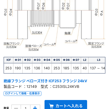
ICF
Φ D1
Φ D2
Φ D3
Φ D4
Φ D5
Φ D6
Φ D7
L2
L3
253
190
135
136
140
253
185
135
40
137 ～ 145
絶縁フランジ ベローズ付き ICF253 フランジ 24kV
製品コード ：12149 型式 ：C253ISL24KVB
ログインして価格・在庫表示
カートへ入れる
数量