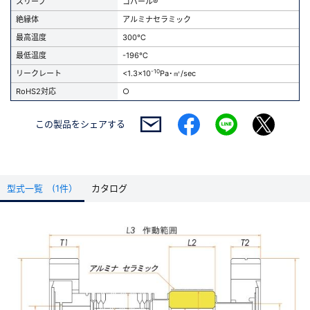
スリーブ
コバール®
絶縁体
アルミナセラミック
最高温度
300℃
最低温度
-196℃
-10
リークレート
<1.3x10
Pa･㎥/sec
RoHS2対応
○
この製品を
シェアする
型式一覧 (1件）
カタログ