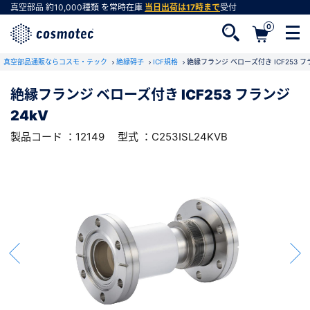
真空部品
約10,000種類
を常時在庫
当日出荷は17時まで
受付
0
RoHS2適合報告書のダウンロード
真空部品通販ならコスモ・テック
下記製品のRoHS2適合報告書のダウンロードをします。
絶縁碍子
ICF規格
絶縁フランジ ベローズ付き ICF253 フラ
絶縁フランジ ベローズ付き ICF253 フランジ
絶縁フランジ ベローズ付き ICF253 フラン
24kV
ジ 24kV
会員登録がお済みでない方
型式 ：C253ISL24KVB
製品コード ：12149
製品コード ：12149
型式 ：C253ISL24KVB
会員登録をすれば、便利な機能がご利用いただけ
ます。
会社・学校・研究機関名
必須
ダウンロードする