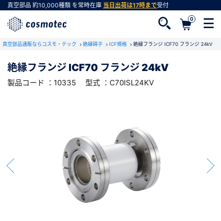
真空部品
約10,000種類
を常時在庫
当日出荷は17時まで
受付
0
RoHS2適合報告書のダウンロード
真空部品通販ならコスモ・テック
下記製品のRoHS2適合報告書のダウンロードをします。
絶縁碍子
ICF規格
絶縁フランジ ICF70 フランジ 24kV
絶縁フランジ ICF70 フランジ 24kV
絶縁フランジ ICF70 フランジ 24kV
製品コード ：10335
型式 ：C70ISL24KV
会員登録がお済みでない方
型式 ：C70ISL24KV
製品コード ：10335
会員登録をすれば、便利な機能がご利用いただけ
ます。
会社・学校・研究機関名
必須
ダウンロードする