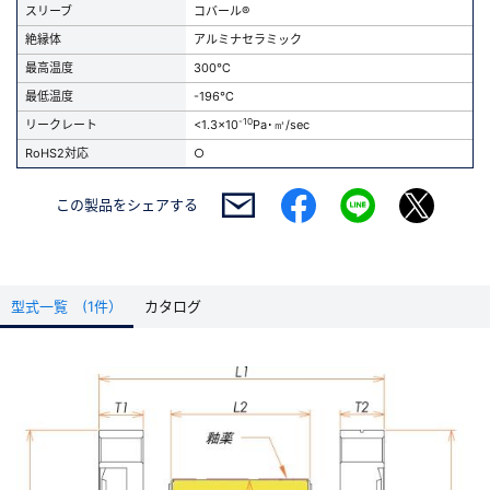
スリーブ
コバール®
絶縁体
アルミナセラミック
最高温度
300℃
最低温度
-196℃
-10
リークレート
<1.3x10
Pa･㎥/sec
RoHS2対応
○
この製品を
シェアする
型式一覧 (1件）
カタログ