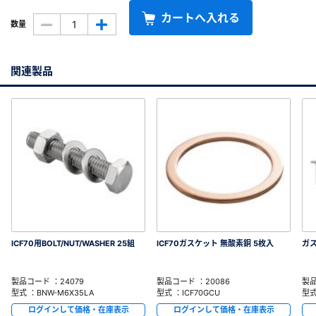
カートへ入れる
数量
関連製品
ICF70用BOLT/NUT/WASHER 25組
ICF70ガスケット 無酸素銅 5枚入
ガ
製品コード ：24079
製品コード ：20086
製品
型式 ：BNW-M6X35LA
型式 ：ICF70GCU
型式
ログインして価格・在庫表示
ログインして価格・在庫表示