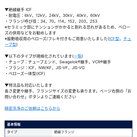
▼絶縁継手 ICF
・耐電圧：6kV，12kV，24kV，30kV，40kV，60kV
・フランジ呼び径：34，70，114，152，203，253
※セラミック部にテンションがかかると割れる恐れがあるため、ベロー
ズの併用などをお勧めします
※振動吸収用のベローズ/フレキ付きもご用意いたしました(
ICF型
，
チュ
ーブ型
)
▼以下のタイプが規格化されています(
一覧
)
・チューブ：チューブエンド、Swagelok®継手，VCR®継手
・フランジ：ICF，NW/KF，JIS-VF，JIS-VG
・ベローズ一体型(ICF)
▼特注品も対応いたします
長さ変更や継手、フランジサイズの変更も承ります。ページ右側の「お
問い合わせ」ボタンよりご連絡ください
精密洗浄のご依頼はこちらから
基本情報
タイプ
絶縁フランジ