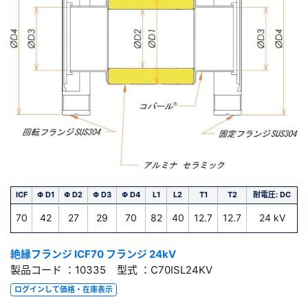
ICF
Φ D1
Φ D2
Φ D3
Φ D4
L1
L2
T1
T2
耐電圧: DC
70
42
27
29
70
82
40
12.7
12.7
24 kV
絶縁フランジ ICF70 フランジ 24kV
製品コード ：10335 型式 ：C70ISL24KV
ログインして価格・在庫表示